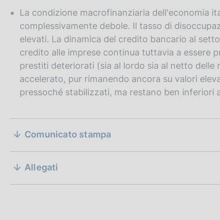
La condizione macrofinanziaria dell'economia ita
complessivamente debole. Il tasso di disoccupazio
elevati. La dinamica del credito bancario al settor
credito alle imprese continua tuttavia a essere p
prestiti deteriorati (sia al lordo sia al netto delle 
accelerato, pur rimanendo ancora su valori elevati
pressoché stabilizzati, ma restano ben inferiori al
S
Comunicato stampa
e
D
23 marzo 2018
a
per il secondo trimestre del 2018 è fissato allo zero per 
z
Allegati
t
a
i
D
23 marzo 2018
P
a
o
u
t
b
a