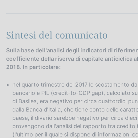
c
o
o
k
i
Sintesi del comunicato
e
:
Sulla base dell'analisi degli indicatori di riferime
coefficiente della riserva di capitale anticiclica 
2018. In particolare:
nel quarto trimestre del 2017 lo scostamento dal
bancario e PIL (credit-to-GDP gap), calcolato s
di Basilea, era negativo per circa quattordici pu
dalla Banca d'Italia, che tiene conto delle caratte
paese, il divario sarebbe negativo per circa diec
provengono dall'analisi del rapporto tra credito to
(l'ultimo per il quale si dispone di informazioni c