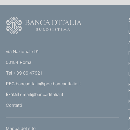
n
b
P
l
e
u
i
F
b
d
c
o
b
a
l
o
i
z
(
i
t
i
a
c
t
e
via Nazionale 91
o
a
o
r
p
n
z
00184 Roma
r
e
i
p
n
Tel
+39 06 47921
:
o
a
:
r
n
PEC
bancaditalia@pec.bancaditalia.it
a
e
l
o
E-mail
email@bancaditalia.it
:
l
:
f
Contatti
'
h
o
o
L
Mappa del sito