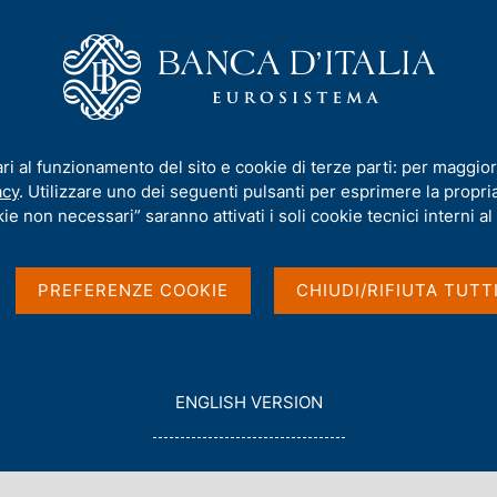
iamo
Compiti
Servizi al cittadino
Pubbli
prudenziale della Banca d'Italia
/
Coefficiente della riserva di capitale a
ari al funzionamento del sito e cookie di terze parti: per maggior
rva di capitale anticicli
acy
. Utilizzare uno dei seguenti pulsanti per esprimere la propria 
ie non necessari” saranno attivati i soli cookie tecnici interni al 
al buffer, CCyB)
PREFERENZE COOKIE
CHIUDI/RIFIUTA TUTT
estre del 2018
G
ENGLISH VERSION
O
T
O