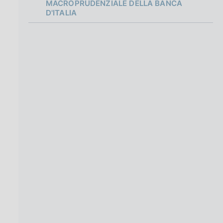
g
MACROPRUDENZIALE DELLA BANCA
i
D'ITALIA
n
a