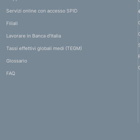
n
m
I
e
d
Servizi online con accesso SPID
N
p
K
i
Filiali
a
U
g
m
Lavorare in Banca d'Italia
T
e
I
e
Tassi effettivi globali medi (TEGM)
)
L
n
Glossario
I
t
FAQ
o