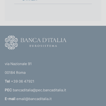
f
:
o
n
d
i
F
m
o
o
e
(
t
n
t
e
via Nazionale 91
o
r
t
00184 Roma
r
o
n
Tel
+39 06 47921
a
PEC
bancaditalia@pec.bancaditalia.it
a
l
E-mail
email@bancaditalia.it
l