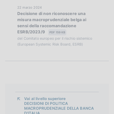
z
D
22 marzo 2024
Decisione di non riconoscere una
i
a
misura macroprudenziale belga ai
t
o
sensi della raccomandazione
a
ESRB/2023/9
n
P
PDF 159 KB
u
del Comitato europeo per il rischio sistemico
e
b
(European Systemic Risk Board, ESRB)
d
b
l
i
i
a
c
a
p
z
p
i
o
r
Vai al livello superiore 
n
DECISIONI DI POLITICA
o
e
MACROPRUDENZIALE DELLA BANCA
:
D'ITALIA