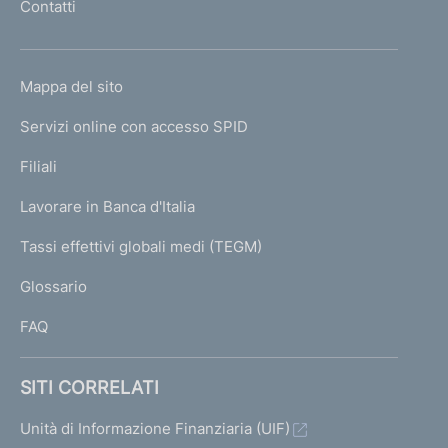
Contatti
'
h
o
L
Mappa del sito
m
I
e
Servizi online con accesso SPID
N
p
K
Filiali
a
U
g
Lavorare in Banca d'Italia
T
e
I
Tassi effettivi globali medi (TEGM)
)
L
Glossario
I
FAQ
SITI CORRELATI
Unità di Informazione Finanziaria (UIF)