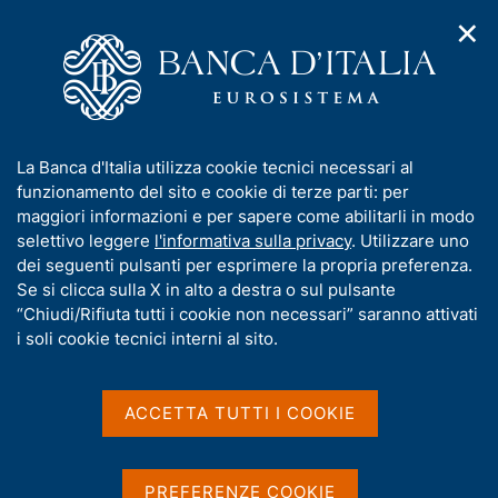
✕
H
A
o
C
p
m
e
r
e
r
i
p
c
Home
/
Compiti
/
Stabilità finanziaria
/
m
a
a
Decisioni di politica macroprudenziale della Banca d'Italia
/
e
g
n
Decisione di riconoscere una misura macroprudenziale tedesca
I
La Banca d'Italia utilizza cookie tecnici necessari al
n
e
e
n
funzionamento del sito e cookie di terze parti: per
u
l
Decisione di riconoscere
d
f
maggiori informazioni e per sapere come abilitarli in modo
i
s
o
selettivo leggere
l'informativa sulla privacy
. Utilizzare uno
una misura
n
i
r
dei seguenti pulsanti per esprimere la propria preferenza.
a
t
macroprudenziale tedesca
m
Se si clicca sulla X in alto a destra o sul pulsante
v
o
i
a
“Chiudi/Rifiuta tutti i cookie non necessari” saranno attivati
g
t
i soli cookie tecnici interni al sito.
a
ai sensi della raccomandazione
i
z
ESRB/2025/4 del Comitato europeo per il
v
i
a
o
ACCETTA TUTTI I COOKIE
rischio sistemico (ESRB)
n
s
e
u
i
PREFERENZE COOKIE