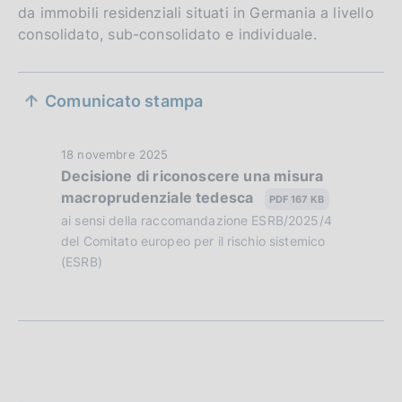
da immobili residenziali situati in Germania a livello
consolidato, sub-consolidato e individuale.
S
Comunicato stampa
e
z
D
18 novembre 2025
Decisione di riconoscere una misura
i
a
macroprudenziale tedesca
t
PDF 167 KB
o
a
ai sensi della raccomandazione ESRB/2025/4
n
P
del Comitato europeo per il rischio sistemico
u
(ESRB)
e
b
d
b
l
i
i
a
c
a