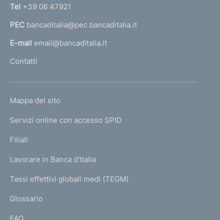
n
Tel
+39 06 47921
o
a
PEC
bancaditalia@pec.bancaditalia.it
a
l
E-mail
email@bancaditalia.it
l
Contatti
'
h
o
L
Mappa del sito
m
I
e
Servizi online con accesso SPID
N
p
K
Filiali
a
U
g
Lavorare in Banca d'Italia
T
e
I
Tassi effettivi globali medi (TEGM)
)
L
Glossario
I
FAQ