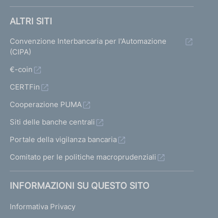
t
t
a
a
a
ALTRI SITI
1
p
t
Convenzione Interbancaria per l'Automazione
r
(CIPA)
i
e
€-coin
c
CERTFin
e
Cooperazione PUMA
d
Siti delle banche centrali
e
Portale della vigilanza bancaria
n
Comitato per le politiche macroprudenziali
t
e
INFORMAZIONI SU QUESTO SITO
1
Informativa Privacy