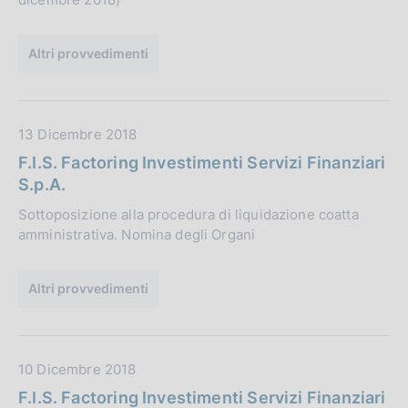
b
l
Altri provvedimenti
i
c
a
z
D
13 Dicembre 2018
i
a
F.I.S. Factoring Investimenti Servizi Finanziari
o
t
S.p.A.
n
a
e
Sottoposizione alla procedura di liquidazione coatta
P
:
amministrativa. Nomina degli Organi
u
b
b
Altri provvedimenti
l
i
c
D
10 Dicembre 2018
a
a
z
F.I.S. Factoring Investimenti Servizi Finanziari