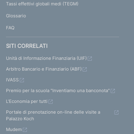
o
s
V
I
Tassi effettivi globali medi (TEGM)
)
a
L
s
a
n
Glossario
I
i
i
i
e
FAQ
a
v
a
d
l
a
l
SITI CORRELATI
l
e
l
a
Unità di Informazione Finanziaria (UIF)
a
i
s
s
Arbitro Bancario e Finanziario (ABF)
r
c
c
IVASS
i
h
h
Premio per la scuola "Inventiamo una banconota"
e
s
e
L'Economia per tutti
r
r
u
Portale di prenotazione on-line delle visite a
m
m
Palazzo Koch
l
a
a
Mudem
t