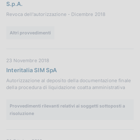
t
i
S.p.A.
a
o
Revoca dell'autorizzazione - Dicembre 2018
P
n
u
e
b
Altri provvedimenti
:
b
l
i
D
23 Novembre 2018
c
a
a
Interitalia SIM SpA
t
z
Autorizzazione al deposito della documentazione finale
a
i
della procedura di liquidazione coatta amministrativa
P
o
u
n
b
Provvedimenti rilevanti relativi ai soggetti sottoposti a
e
b
risoluzione
:
l
i
c