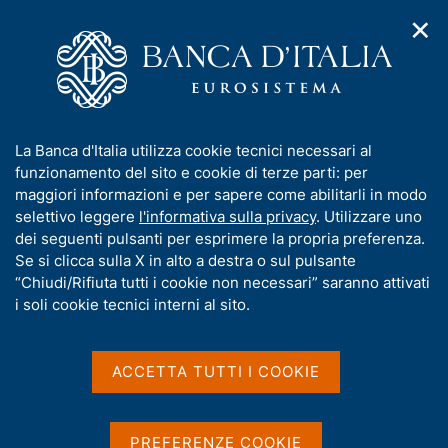
✕
H
A
o
C
p
m
e
r
e
r
i
p
c
Home
/
Compiti
/
Risoluzione e gestione delle crisi
/
m
a
a
Provvedimenti dell'Autorità di risoluzione delle crisi
/
Ricerca
e
g
n
I
La Banca d'Italia utilizza cookie tecnici necessari al
n
e
e
Risultati della ricerca
n
funzionamento del sito e cookie di terze parti: per
u
l
d
f
maggiori informazioni e per sapere come abilitarli in modo
i
s
o
selettivo leggere
l'informativa sulla privacy
. Utilizzare uno
n
i
r
dei seguenti pulsanti per esprimere la propria preferenza.
a
t
m
Se si clicca sulla X in alto a destra o sul pulsante
v
o
i
a
“Chiudi/Rifiuta tutti i cookie non necessari” saranno attivati
g
t
i soli cookie tecnici interni al sito.
a
i
z
Trova elementi
v
i
a
o
ACCETTA TUTTI I COOKIE
n
s
e
u
All'interno di
i
Provvedimenti dell'Autorità di risoluzione delle crisi
PREFERENZE COOKIE