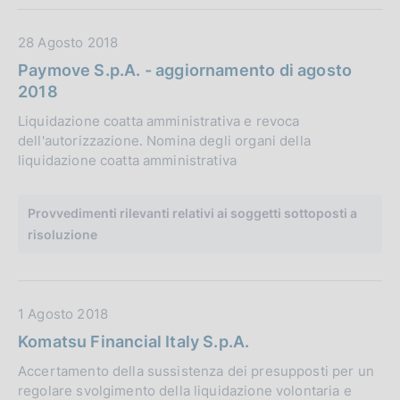
i
c
D
28 Agosto 2018
a
a
Paymove S.p.A. - aggiornamento di agosto
z
t
2018
i
a
o
Liquidazione coatta amministrativa e revoca
P
n
dell'autorizzazione. Nomina degli organi della
u
e
liquidazione coatta amministrativa
b
:
b
l
Provvedimenti rilevanti relativi ai soggetti sottoposti a
i
risoluzione
c
a
z
D
1 Agosto 2018
i
a
Komatsu Financial Italy S.p.A.
o
t
n
Accertamento della sussistenza dei presupposti per un
a
e
regolare svolgimento della liquidazione volontaria e
P