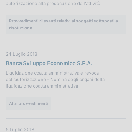
:
autorizzazione alla prosecuzione dell'attività
u
b
b
Provvedimenti rilevanti relativi ai soggetti sottoposti a
l
risoluzione
i
c
a
D
24 Luglio 2018
z
a
Banca Sviluppo Economico S.P.A.
i
t
o
Liquidazione coatta amministrativa e revoca
a
n
dell'autorizzazione - Nomina degli organi della
P
e
liquidazione coatta amministrativa
u
:
b
b
Altri provvedimenti
l
i
c
D
5 Luglio 2018
a