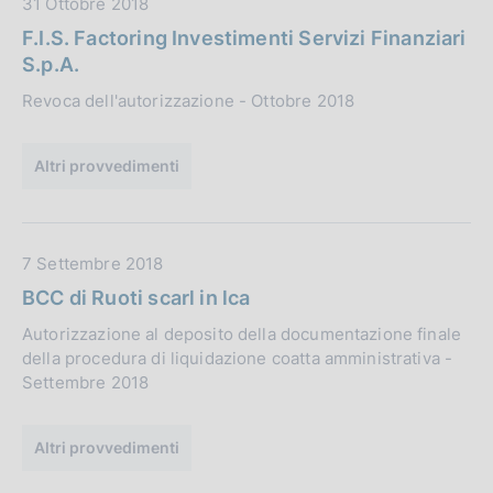
D
31 Ottobre 2018
a
a
z
F.I.S. Factoring Investimenti Servizi Finanziari
t
i
S.p.A.
a
o
Revoca dell'autorizzazione - Ottobre 2018
P
n
u
e
b
Altri provvedimenti
:
b
l
i
D
7 Settembre 2018
c
a
a
BCC di Ruoti scarl in lca
t
z
Autorizzazione al deposito della documentazione finale
a
i
della procedura di liquidazione coatta amministrativa -
P
o
Settembre 2018
u
n
b
e
b
Altri provvedimenti
:
l