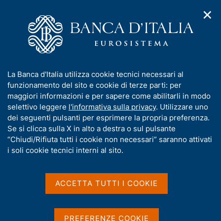
✕
H
A
o
C
p
m
e
r
e
r
i
p
c
Home
/
Compiti
/
Risoluzione e gestione delle crisi
/
m
a
a
Provvedimenti dell'Autorità di risoluzione delle crisi
/
e
g
n
Disciplina del rendiconto del Fondo Nazionale di Risoluzione
/
I
La Banca d'Italia utilizza cookie tecnici necessari al
n
e
e
Disciplina del rendiconto del Fondo Nazionale di Risoluzione
n
funzionamento del sito e cookie di terze parti: per
u
l
d
f
maggiori informazioni e per sapere come abilitarli in modo
i
s
Disciplina del rendiconto
o
selettivo leggere
l'informativa sulla privacy
. Utilizzare uno
n
i
r
dei seguenti pulsanti per esprimere la propria preferenza.
del Fondo Nazionale di
a
t
m
Se si clicca sulla X in alto a destra o sul pulsante
v
o
Risoluzione
i
a
“Chiudi/Rifiuta tutti i cookie non necessari” saranno attivati
g
t
i soli cookie tecnici interni al sito.
a
i
z
Provvedimento recante l'istituzione di un
v
i
Fondo di risoluzione nazionale ai sensi
a
o
ACCETTA TUTTI I COOKIE
n
s
dell'articolo 78 del D. Lgs. 16 novembre
e
u
2015, n. 180
i
PREFERENZE COOKIE