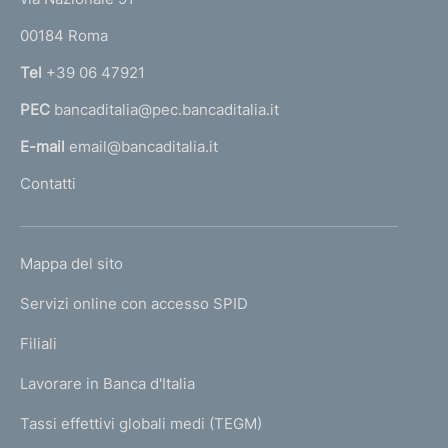
o
r
00184 Roma
r
n
Tel
+39 06 47921
a
PEC
bancaditalia@pec.bancaditalia.it
a
l
E-mail
email@bancaditalia.it
l
Contatti
'
h
o
L
Mappa del sito
m
I
e
Servizi online con accesso SPID
N
p
K
Filiali
a
U
g
Lavorare in Banca d'Italia
T
e
I
Tassi effettivi globali medi (TEGM)
)
L