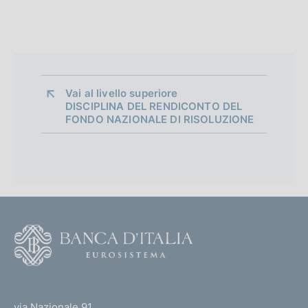
Vai al livello superiore 
DISCIPLINA DEL RENDICONTO DEL
FONDO NAZIONALE DI RISOLUZIONE
F
o
o
(
t
t
e
via Nazionale 91