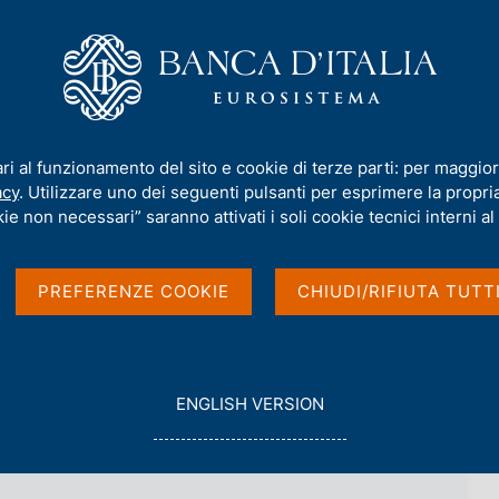
iamo
Compiti
Servizi al cittadino
Pubbli
 dell'Autorità di risoluzione delle crisi
/
Edenred Italia Fin S.r.l.
ari al funzionamento del sito e cookie di terze parti: per maggior
.
acy
. Utilizzare uno dei seguenti pulsanti per esprimere la propria 
ie non necessari” saranno attivati i soli cookie tecnici interni al 
r un regolare svolgimento della liquidazione volont
PREFERENZE COOKIE
CHIUDI/RIFIUTA TUTT
G
ENGLISH VERSION
O
T
O