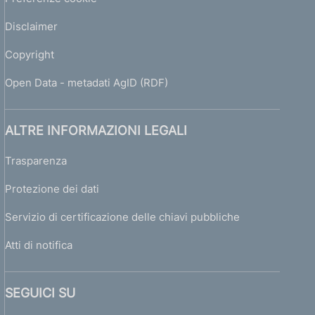
o
Disclaimer
i
m
Copyright
m
o
Open Data - metadati AgID (RDF)
b
i
l
ALTRE INFORMAZIONI LEGALI
i
a
Trasparenza
r
e
Protezione dei dati
r
i
Servizio di certificazione delle chiavi pubbliche
s
e
Atti di notifica
r
v
a
SEGUICI SU
t