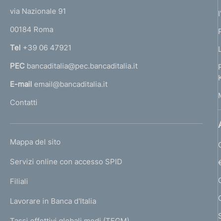
t
e
via Nazionale 91
o
r
00184 Roma
r
n
Tel
+39 06 47921
a
PEC
bancaditalia@pec.bancaditalia.it
a
l
E-mail
email@bancaditalia.it
l
Contatti
'
h
o
L
Mappa del sito
m
I
e
Servizi online con accesso SPID
N
p
K
Filiali
a
U
g
Lavorare in Banca d'Italia
T
e
I
Tassi effettivi globali medi (TEGM)