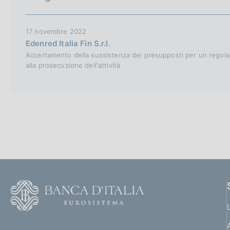
c
o
o
17 novembre 2022
k
Edenred Italia Fin S.r.l.
i
Accertamento della sussistenza dei presupposti per un regolar
e
alla prosecuzione dell'attività
:
F
o
o
(
t