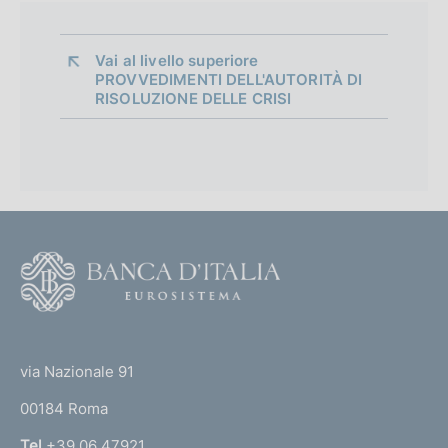
Vai al livello superiore 
PROVVEDIMENTI DELL'AUTORITÀ DI
RISOLUZIONE DELLE CRISI
F
o
n
d
o
F
d
o
i
o
i
(
t
n
t
v
e
via Nazionale 91
e
o
r
s
00184 Roma
r
t
n
Tel
+39 06 47921
i