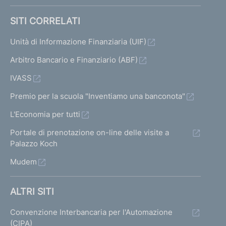
r
v
SITI CORRELATI
a
t
Unità di Informazione Finanziaria (UIF)
o
Arbitro Bancario e Finanziario (ABF)
c
h
IVASS
i
u
Premio per la scuola "Inventiamo una banconota"
s
L'Economia per tutti
o
"
Portale di prenotazione on-line delle visite a
I
Palazzo Koch
l
Mudem
V
i
g
ALTRI SITI
n
o
Convenzione Interbancaria per l'Automazione
l
(CIPA)