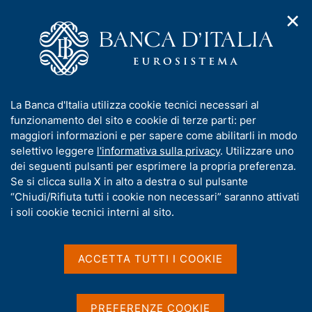
✕
H
A
o
C
p
m
e
r
e
r
i
p
c
Home
/
Compiti
/
Risoluzione e gestione delle crisi
/
m
a
a
Provvedimenti dell'Autorità di risoluzione delle crisi
/
e
g
n
COMMEX SRI LANKA S.R.L.
I
La Banca d'Italia utilizza cookie tecnici necessari al
n
e
e
n
funzionamento del sito e cookie di terze parti: per
u
l
COMMEX SRI LANKA
d
f
maggiori informazioni e per sapere come abilitarli in modo
i
s
o
selettivo leggere
l'informativa sulla privacy
. Utilizzare uno
S.R.L.
n
i
r
dei seguenti pulsanti per esprimere la propria preferenza.
a
t
m
Se si clicca sulla X in alto a destra o sul pulsante
v
o
i
a
“Chiudi/Rifiuta tutti i cookie non necessari” saranno attivati
Accertamento della sussistenza dei
g
t
i soli cookie tecnici interni al sito.
presupposti per un regolare svolgimento
a
i
z
della liquidazione volontaria
v
i
a
o
ACCETTA TUTTI I COOKIE
n
s
e
u
Condividi
S
i
PREFERENZE COOKIE