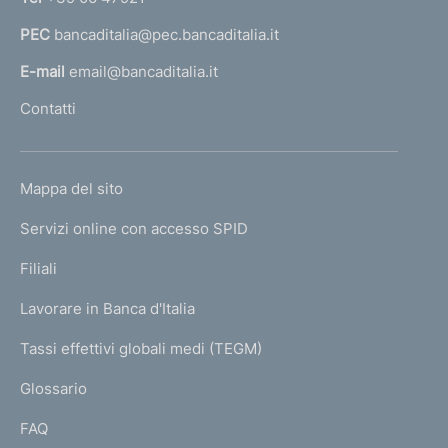
a
m
PEC
bancaditalia@pec.bancaditalia.it
a
e
n
l
E-mail
email@bancaditalia.it
t
l
Contatti
o
'
i
h
m
o
m
L
Mappa del sito
m
o
I
b
e
Servizi online con accesso SPID
N
i
p
l
K
Filiali
a
i
U
g
a
Lavorare in Banca d'Italia
T
e
r
I
Tassi effettivi globali medi (TEGM)
e
)
L
r
Glossario
i
I
s
FAQ
e