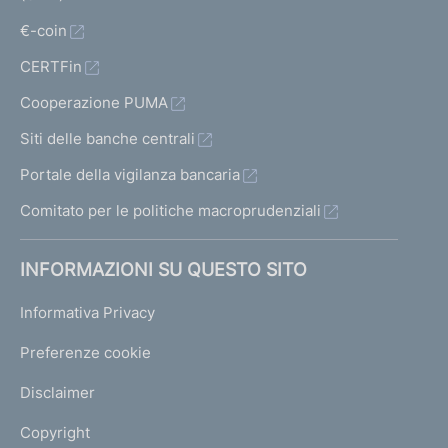
a
"
€-coin
CERTFin
P
Cooperazione PUMA
i
a
Siti delle banche centrali
z
Portale della vigilanza bancaria
z
a
Comitato per le politiche macroprudenziali
A
f
INFORMAZIONI SU QUESTO SITO
f
a
Informativa Privacy
r
i
Preferenze cookie
S
I
Disclaimer
M
S
Copyright
.