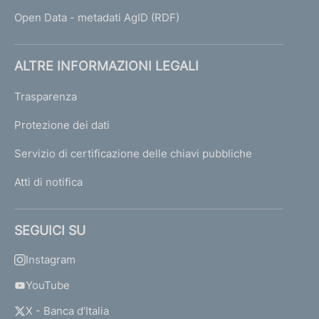
p
Open Data - metadati AgID (RDF)
.
A
.
ALTRE INFORMAZIONI LEGALI
Trasparenza
O
R
Protezione dei dati
C
Servizio di certificazione delle chiavi pubbliche
O
N
Atti di notifica
S
U
L
SEGUICI SU
T
C
Instagram
a
p
YouTube
i
X - Banca d’Italia
t