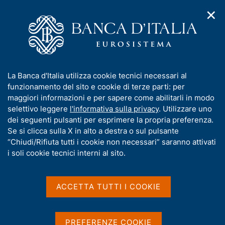
✕
H
A
o
C
p
m
e
r
e
r
i
p
c
Home
/
Compiti
/
Risoluzione e gestione delle crisi
/
m
a
a
Provvedimenti dell'Autorità di risoluzione delle crisi
/
e
g
n
Fondo immobiliare riservato chiuso "HB"
I
La Banca d'Italia utilizza cookie tecnici necessari al
n
e
e
n
funzionamento del sito e cookie di terze parti: per
u
l
Fondo immobiliare
d
f
maggiori informazioni e per sapere come abilitarli in modo
i
s
o
selettivo leggere
l'informativa sulla privacy
. Utilizzare uno
riservato chiuso "HB"
n
i
r
dei seguenti pulsanti per esprimere la propria preferenza.
a
t
m
Se si clicca sulla X in alto a destra o sul pulsante
v
o
i
a
“Chiudi/Rifiuta tutti i cookie non necessari” saranno attivati
Nomina del Liquidatore
g
t
i soli cookie tecnici interni al sito.
a
i
z
v
i
Condividi
a
o
ACCETTA TUTTI I COOKIE
S
n
s
t
e
a
u
m
i
PREFERENZE COOKIE