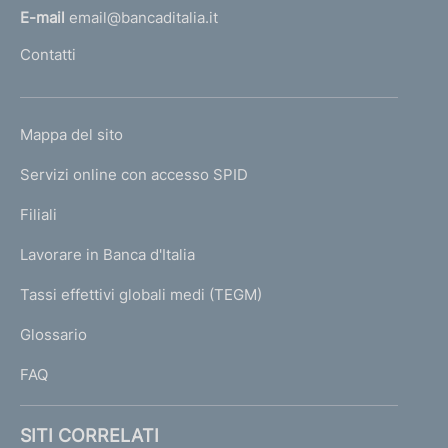
l
E-mail
email@bancaditalia.it
l
Contatti
'
h
o
L
Mappa del sito
m
I
e
Servizi online con accesso SPID
N
p
K
Filiali
a
U
g
Lavorare in Banca d'Italia
T
e
I
Tassi effettivi globali medi (TEGM)
)
L
Glossario
I
FAQ
SITI CORRELATI