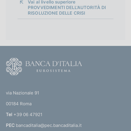
Vai al livello superiore 
o
r
PROVVEDIMENTI DELL'AUTORITÀ DI
n
RISOLUZIONE DELLE CRISI
o
e
:
f
:
o
n
d
F
o
i
o
m
(
t
t
e
e
via Nazionale 91
o
r
n
00184 Roma
r
t
n
Tel
+39 06 47921
a
o
PEC
bancaditalia@pec.bancaditalia.it
a