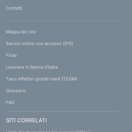
l
Contatti
'
h
o
L
Mappa del sito
m
I
e
Servizi online con accesso SPID
N
p
K
Filiali
a
U
g
Lavorare in Banca d'Italia
T
e
I
Tassi effettivi globali medi (TEGM)
)
L
Glossario
I
FAQ
SITI CORRELATI