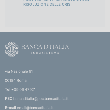
RISOLUZIONE DELLE CRISI
F
o
o
(
t
t
e
via Nazionale 91
o
r
00184 Roma
r
n
Tel
+39 06 47921
a
PEC
bancaditalia@pec.bancaditalia.it
a
l
E-mail
email@bancaditalia.it