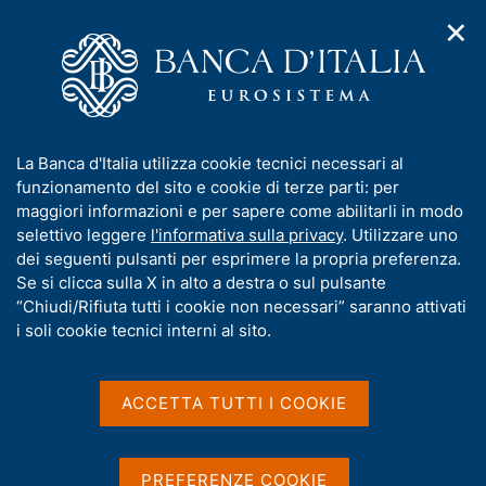
✕
H
A
o
C
p
m
e
r
e
r
i
p
c
Home
/
Compiti
/
Risoluzione e gestione delle crisi
/
m
a
a
Provvedimenti dell'Autorità di risoluzione delle crisi
/
e
g
n
I
La Banca d'Italia utilizza cookie tecnici necessari al
n
e
e
Profit SIM S.p.A.
n
funzionamento del sito e cookie di terze parti: per
u
l
d
f
maggiori informazioni e per sapere come abilitarli in modo
i
s
o
selettivo leggere
l'informativa sulla privacy
. Utilizzare uno
n
i
Autorizzazione al deposito della
r
dei seguenti pulsanti per esprimere la propria preferenza.
a
t
documentazione finale
m
Se si clicca sulla X in alto a destra o sul pulsante
v
o
i
a
“Chiudi/Rifiuta tutti i cookie non necessari” saranno attivati
g
t
i soli cookie tecnici interni al sito.
a
i
z
Condividi
S
v
i
t
a
o
ACCETTA TUTTI I COOKIE
a
n
s
m
e
u
p
i
PREFERENZE COOKIE
a