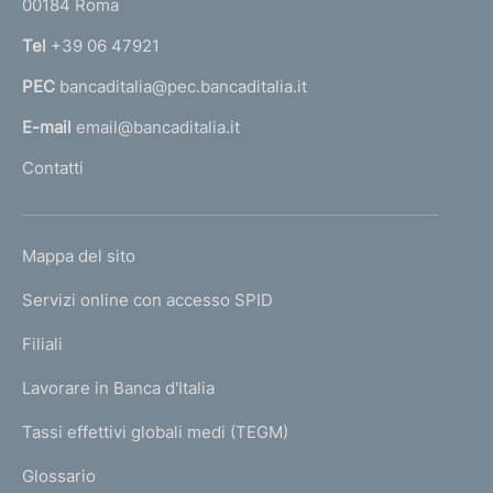
00184 Roma
r
n
Tel
+39 06 47921
a
PEC
bancaditalia@pec.bancaditalia.it
a
l
E-mail
email@bancaditalia.it
l
Contatti
'
h
o
L
Mappa del sito
m
I
e
Servizi online con accesso SPID
N
p
K
Filiali
a
U
g
Lavorare in Banca d'Italia
T
e
I
Tassi effettivi globali medi (TEGM)
)
L
Glossario
I