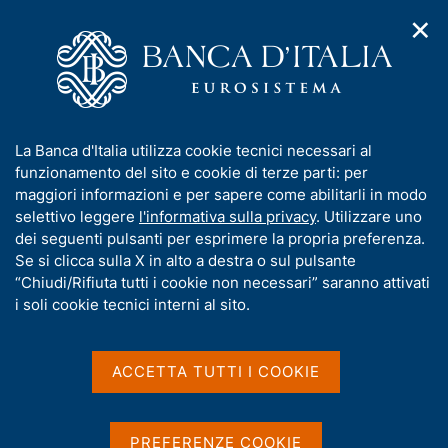
✕
H
A
o
C
p
m
e
r
e
r
i
p
c
Home
/
Compiti
/
Risoluzione e gestione delle crisi
/
m
a
a
Provvedimenti dell'Autorità di risoluzione delle crisi
/
e
g
n
Banca di Credito Cooperativo di Tarsia - Società cooperativa
I
La Banca d'Italia utilizza cookie tecnici necessari al
n
e
e
n
funzionamento del sito e cookie di terze parti: per
u
l
Banca di Credito
d
f
maggiori informazioni e per sapere come abilitarli in modo
i
s
o
selettivo leggere
l'informativa sulla privacy
. Utilizzare uno
Cooperativo di Tarsia -
n
i
r
dei seguenti pulsanti per esprimere la propria preferenza.
a
t
Società cooperativa
m
Se si clicca sulla X in alto a destra o sul pulsante
v
o
i
a
“Chiudi/Rifiuta tutti i cookie non necessari” saranno attivati
g
t
i soli cookie tecnici interni al sito.
a
Autorizzazione al deposito della
i
z
documentazione finale della procedura di
v
i
a
o
ACCETTA TUTTI I COOKIE
liquidazione coatta amministrativa
n
s
e
u
i
PREFERENZE COOKIE