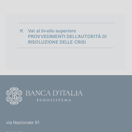
Vai al livello superiore 
PROVVEDIMENTI DELL'AUTORITÀ DI
RISOLUZIONE DELLE CRISI
F
o
o
(
t
t
e
via Nazionale 91
o
r