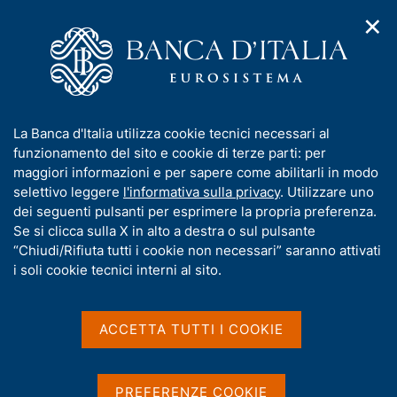
✕
H
A
o
C
p
m
e
r
e
r
i
p
c
Home
/
Compiti
/
Risoluzione e gestione delle crisi
/
m
a
a
Provvedimenti dell'Autorità di risoluzione delle crisi
/
e
g
n
Independent Private Bankers Sim
I
La Banca d'Italia utilizza cookie tecnici necessari al
n
e
e
n
funzionamento del sito e cookie di terze parti: per
u
l
Independent Private
d
f
maggiori informazioni e per sapere come abilitarli in modo
i
s
o
selettivo leggere
l'informativa sulla privacy
. Utilizzare uno
Bankers Sim
n
i
r
dei seguenti pulsanti per esprimere la propria preferenza.
a
t
m
Se si clicca sulla X in alto a destra o sul pulsante
v
o
i
a
“Chiudi/Rifiuta tutti i cookie non necessari” saranno attivati
Liquidazione coatta amministrativa. Nomina
g
t
i soli cookie tecnici interni al sito.
degli organi della liquidazione coatta
a
i
z
amministrativa
v
i
a
o
ACCETTA TUTTI I COOKIE
n
s
e
u
Condividi
S
i
PREFERENZE COOKIE