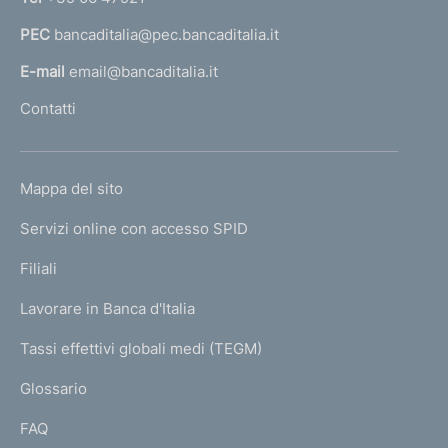
a
r
PEC
bancaditalia@pec.bancaditalia.it
a
n
i
l
E-mail
email@bancaditalia.it
t
l
Contatti
a
'
n
h
a
o
S
L
Mappa del sito
m
.
I
C
e
Servizi online con accesso SPID
N
.
p
R
K
Filiali
a
.
U
g
L
Lavorare in Banca d'Italia
T
e
.
I
Tassi effettivi globali medi (TEGM)
)
L
Glossario
I
FAQ