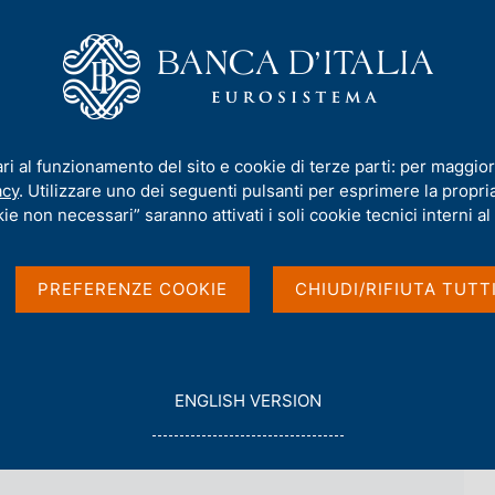
iamo
Compiti
Servizi al cittadino
Pubbli
 dell'Autorità di risoluzione delle crisi
/
Costituzione della Società vei
ari al funzionamento del sito e cookie di terze parti: per maggior
ietà veicolo "REV - Gest
acy
. Utilizzare uno dei seguenti pulsanti per esprimere la propria 
ie non necessari” saranno attivati i soli cookie tecnici interni al 
PREFERENZE COOKIE
CHIUDI/RIFIUTA TUTT
della nomina e delle remunerazioni degli organi di
G
ENGLISH VERSION
O
T
O