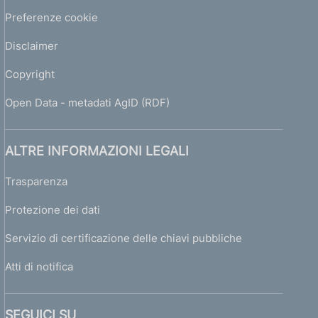
i
t
Preferenze cookie
u
Disclaimer
t
i
Copyright
v
o
Open Data - metadati AgID (RDF)
d
e
l
ALTRE INFORMAZIONI LEGALI
F
o
Trasparenza
n
d
Protezione dei dati
o
N
Servizio di certificazione delle chiavi pubbliche
a
z
Atti di notifica
i
o
n
SEGUICI SU