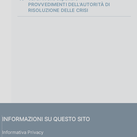
g
PROVVEDIMENTI DELL'AUTORITÀ DI
i
RISOLUZIONE DELLE CRISI
n
a
P
r
o
v
v
e
d
i
m
e
n
t
o
i
INFORMAZIONI SU QUESTO SITO
s
t
Informativa Privacy