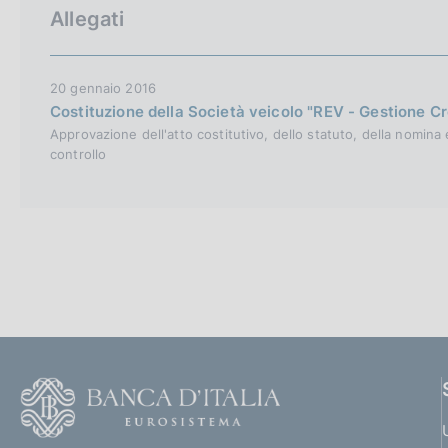
c
Allegati
o
o
k
20 gennaio 2016
i
Costituzione della Società veicolo "REV - Gestione Cre
e
Approvazione dell'atto costitutivo, dello statuto, della nomina
:
controllo
F
o
o