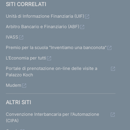
o
SITI CORRELATI
n
a
Unità di Informazione Finanziaria (UIF)
l
Arbitro Bancario e Finanziario (ABF)
e
d
IVASS
i
R
Premio per la scuola "Inventiamo una banconota"
i
L'Economia per tutti
s
o
Portale di prenotazione on-line delle visite a
l
Palazzo Koch
u
Mudem
z
i
o
ALTRI SITI
n
e
Convenzione Interbancaria per l'Automazione
(CIPA)