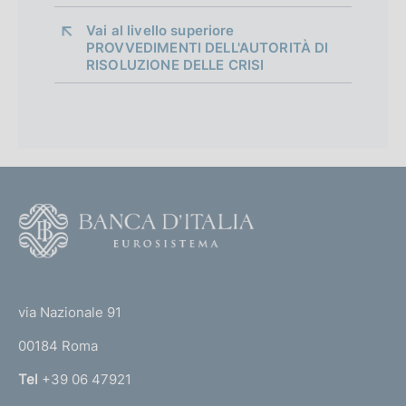
Vai al livello superiore 
PROVVEDIMENTI DELL'AUTORITÀ DI
RISOLUZIONE DELLE CRISI
P
r
o
v
v
F
e
o
d
o
i
(
t
m
t
e
e
via Nazionale 91
n
o
r
t
00184 Roma
r
o
n
Tel
+39 06 47921
i
a
s