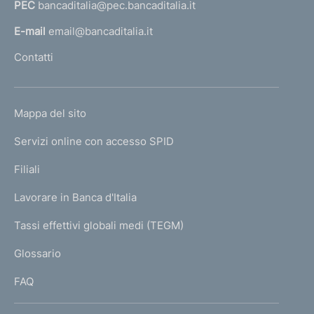
PEC
bancaditalia@pec.bancaditalia.it
a
t
i
l
E-mail
email@bancaditalia.it
t
l
Contatti
u
'
t
h
i
o
v
L
Mappa del sito
m
o
I
d
e
Servizi online con accesso SPID
N
e
p
l
K
Filiali
a
F
U
g
o
Lavorare in Banca d'Italia
T
e
n
I
Tassi effettivi globali medi (TEGM)
d
)
L
o
Glossario
N
I
a
FAQ
z
i