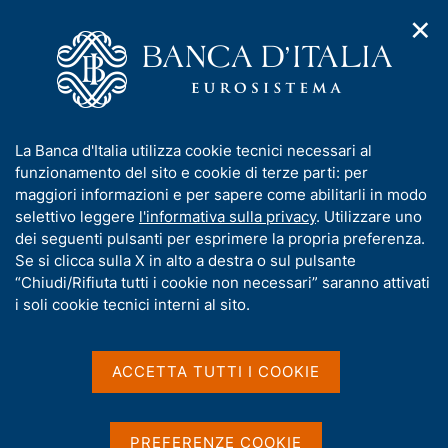
✕
H
A
o
C
p
m
e
r
e
r
i
p
c
Home
/
Compiti
/
Risoluzione e gestione delle crisi
/
m
a
a
Provvedimenti dell'Autorità di risoluzione delle crisi
/
e
g
n
REV - Gestione Crediti S.p.A.
I
La Banca d'Italia utilizza cookie tecnici necessari al
n
e
e
n
funzionamento del sito e cookie di terze parti: per
u
l
REV - Gestione Crediti
d
f
maggiori informazioni e per sapere come abilitarli in modo
i
s
o
selettivo leggere
l'informativa sulla privacy
. Utilizzare uno
S.p.A.
n
i
r
dei seguenti pulsanti per esprimere la propria preferenza.
a
t
m
Se si clicca sulla X in alto a destra o sul pulsante
v
o
i
a
“Chiudi/Rifiuta tutti i cookie non necessari” saranno attivati
Approvazione delle deleghe attribuite
g
t
i soli cookie tecnici interni al sito.
all'Amministratore delegato
a
i
z
v
i
a
o
ACCETTA TUTTI I COOKIE
n
s
Condividi
S
e
u
t
i
a
PREFERENZE COOKIE