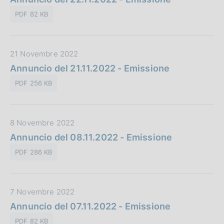
i
t
l
o
PDF 82 KB
a
i
n
P
c
e
u
a
:
D
21 Novembre 2022
b
z
a
Annuncio del 21.11.2022 - Emissione
b
i
t
l
o
PDF 256 KB
a
i
n
P
c
e
u
a
:
D
8 Novembre 2022
b
z
a
Annuncio del 08.11.2022 - Emissione
b
i
t
l
o
PDF 286 KB
a
i
n
P
c
e
u
a
:
D
7 Novembre 2022
b
z
a
Annuncio del 07.11.2022 - Emissione
b
i
t
l
o
PDF 82 KB