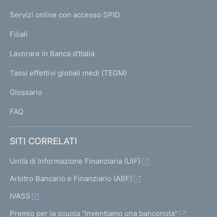
i
i
a
a
a
a
i
a
I
i
e
Servizi online con accesso SPID
N
t
2
3
4
5
t
n
s
t
p
K
Filiali
a
a
a
u
a
a
U
g
t
t
Lavorare in Banca d'Italia
c
t
T
z
e
o
o
c
o
I
Tassi effettivi globali medi (TEGM)
)
i
)
)
L
e
)
Glossario
I
V
V
o
s
V
FAQ
a
a
s
a
n
i
i
i
i
e
SITI CORRELATI
a
a
v
a
d
l
l
Unità di Informazione Finanziaria (UIF)
a
l
l
l
e
l
Arbitro Bancario e Finanziario (ABF)
a
a
a
IVASS
i
s
s
s
Premio per la scuola "Inventiamo una banconota"