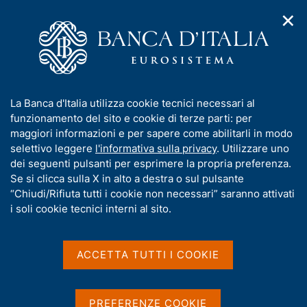
✕
H
A
o
C
p
m
e
r
e
r
i
p
c
Home
/
Compiti
/
m
a
a
Aste in titoli di Stato e altre operazioni per conto del Tesoro
/
e
g
n
Annunci aste dei titoli di Stato
/
Ricerca
I
La Banca d'Italia utilizza cookie tecnici necessari al
n
e
e
n
funzionamento del sito e cookie di terze parti: per
u
l
Risultati della ricerca
d
f
maggiori informazioni e per sapere come abilitarli in modo
i
s
o
selettivo leggere
l'informativa sulla privacy
. Utilizzare uno
n
i
r
dei seguenti pulsanti per esprimere la propria preferenza.
a
t
m
Se si clicca sulla X in alto a destra o sul pulsante
v
o
i
a
“Chiudi/Rifiuta tutti i cookie non necessari” saranno attivati
g
t
i soli cookie tecnici interni al sito.
a
i
z
v
i
Trova elementi
a
o
ACCETTA TUTTI I COOKIE
n
s
e
u
i
All'interno di
PREFERENZE COOKIE