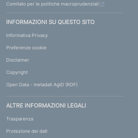
s
Comitato per le politiche macroprudenziali
e
i
n
INFORMAZIONI SU QUESTO SITO
v
t
a
e
Informativa Privacy
6
1
Preferenze cookie
Disclaimer
Copyright
Open Data - metadati AgID (RDF)
ALTRE INFORMAZIONI LEGALI
Trasparenza
Protezione dei dati