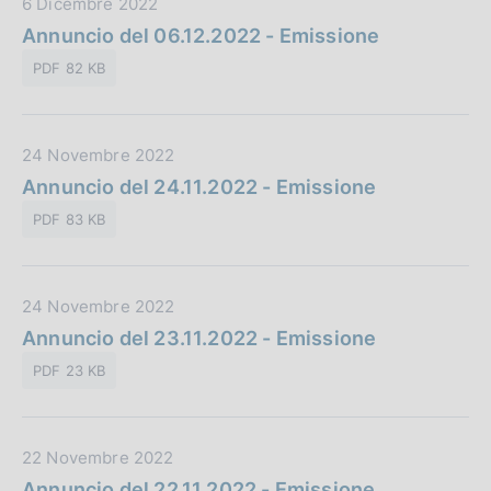
D
6 Dicembre 2022
b
a
Annuncio del 06.12.2022 - Emissione
b
t
l
PDF 82 KB
a
i
P
c
u
a
D
24 Novembre 2022
b
z
a
Annuncio del 24.11.2022 - Emissione
b
i
t
l
o
PDF 83 KB
a
i
n
P
c
e
u
a
:
D
24 Novembre 2022
b
z
a
Annuncio del 23.11.2022 - Emissione
b
i
t
l
o
PDF 23 KB
a
i
n
P
c
e
u
a
:
D
22 Novembre 2022
b
z
a
Annuncio del 22.11.2022 - Emissione
b