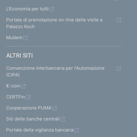
r
c
c
c
L'Economia per tutti
i
h
h
h
Portale di prenotazione on-line delle visite a
e
e
s
e
Palazzo Koch
r
r
r
u
Mudem
m
m
m
l
a
a
a
ALTRI SITI
t
t
t
t
Convenzione Interbancaria per l'Automazione
a
a
a
a
(CIPA)
1
s
p
t
€-coin
u
r
CERTFin
i
c
e
Cooperazione PUMA
c
c
Siti delle banche centrali
e
e
Portale della vigilanza bancaria
s
d