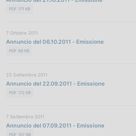
i
t
l
o
PDF 171 KB
a
i
n
P
c
e
u
a
:
D
7 Ottobre 2011
b
z
a
Annuncio del 06.10.2011 - Emissione
b
i
t
l
o
PDF 89 KB
a
i
n
P
c
e
u
a
:
D
23 Settembre 2011
b
z
a
Annuncio del 22.09.2011 - Emissione
b
i
t
l
o
PDF 172 KB
a
i
n
P
c
e
u
a
:
D
7 Settembre 2011
b
z
a
Annuncio del 07.09.2011 - Emissione
b
i
t
l
o
PDF 157 KB