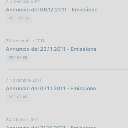
D
7 Dicembre 2011
b
z
a
Annuncio del 06.12.2011 - Emissione
b
i
t
l
o
PDF 159 KB
a
i
n
P
c
e
u
a
:
D
23 Novembre 2011
b
z
a
Annuncio del 22.11.2011 - Emissione
b
i
t
l
o
PDF 99 KB
a
i
n
P
c
e
u
a
:
D
7 Novembre 2011
b
z
a
Annuncio del 07.11.2011 - Emissione
b
i
t
l
o
PDF 88 KB
a
i
n
P
c
e
u
a
:
D
24 Ottobre 2011
b
z
a
Annuncio del 21.10.2011 - Emissione
b