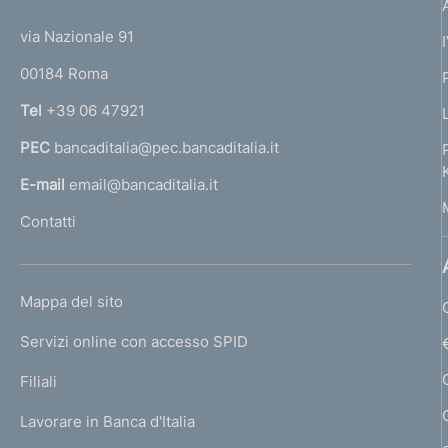
n
t
e
t
e
:
via Nazionale 91
d
o
r
00184 Roma
r
i
n
Tel
+39 06 47921
d
a
PEC
bancaditalia@pec.bancaditalia.it
a
i
l
E-mail
email@bancaditalia.it
p
l
Contatti
'
a
h
g
o
L
Mappa del sito
m
i
I
e
Servizi online con accesso SPID
N
n
p
K
Filiali
a
a
U
g
Lavorare in Banca d'Italia
T
z
e