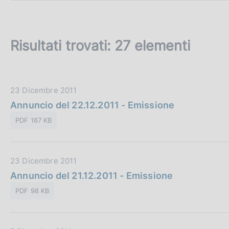
c
o
o
k
Risultati trovati:
27 elementi
i
e
:
D
23 Dicembre 2011
a
Annuncio del 22.12.2011 - Emissione
t
PDF 167 KB
a
P
u
D
23 Dicembre 2011
b
a
Annuncio del 21.12.2011 - Emissione
b
t
l
PDF 98 KB
a
i
P
c
u
a