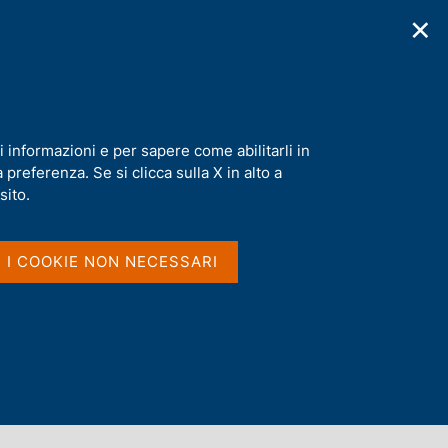
✕
cazioni
Statistiche
Media
|
IT
C
e
r
c
a
i informazioni e per sapere come abilitarli in
n
preferenza. Se si clicca sulla X in alto a
e
l
sito.
s
i
t
I I COOKIE NON NECESSARI
o
Dove si trovano le parole
nel titolo e nel sommario