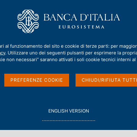
iamo
Compiti
Servizi al cittadino
Pubbli
o del Tesoro
/
Annunci aste dei titoli di Stato
/
Ricerca
ari al funzionamento del sito e cookie di terze parti: per maggior
acy
. Utilizzare uno dei seguenti pulsanti per esprimere la propria 
ie non necessari” saranno attivati i soli cookie tecnici interni al 
PREFERENZE COOKIE
CHIUDI/RIFIUTA TUTT
G
ENGLISH VERSION
O
con data
T
2011
O