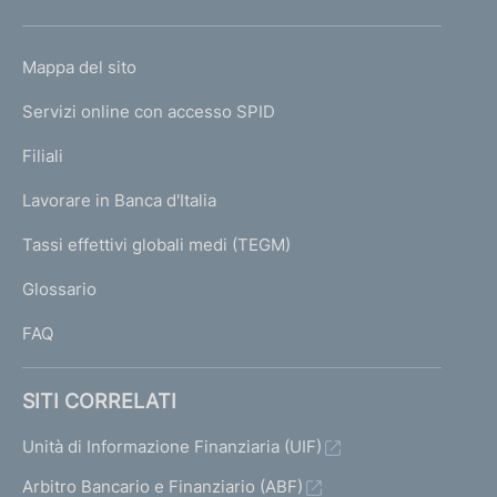
h
o
L
Mappa del sito
m
I
e
Servizi online con accesso SPID
N
p
K
Filiali
a
U
g
Lavorare in Banca d'Italia
T
e
I
Tassi effettivi globali medi (TEGM)
)
L
Glossario
I
FAQ
SITI CORRELATI
Unità di Informazione Finanziaria (UIF)
Arbitro Bancario e Finanziario (ABF)