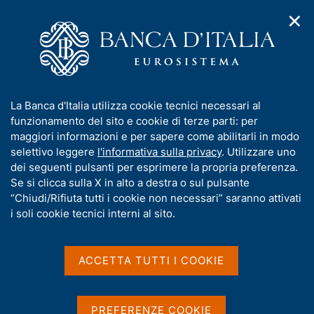
✕
H
A
o
C
p
m
e
r
e
r
i
p
c
Home
/
Compiti
/
Attività sul mercato dei cambi
/
m
a
a
Cambi di riferimento del 19 marzo 2004
e
g
n
I
La Banca d'Italia utilizza cookie tecnici necessari al
n
e
e
n
funzionamento del sito e cookie di terze parti: per
u
l
d
Cambi di riferimento del 19
f
maggiori informazioni e per sapere come abilitarli in modo
i
s
o
selettivo leggere
l'informativa sulla privacy
. Utilizzare uno
marzo 2004
n
i
r
dei seguenti pulsanti per esprimere la propria preferenza.
a
t
m
Se si clicca sulla X in alto a destra o sul pulsante
v
o
i
a
“Chiudi/Rifiuta tutti i cookie non necessari” saranno attivati
g
t
i soli cookie tecnici interni al sito.
Condividi
a
S
i
z
t
v
i
a
a
o
ACCETTA TUTTI I COOKIE
m
n
s
p
Cambi di riferimento delle ore 14,15 del giorno
e
u
a
19/03/04
i
l
PREFERENZE COOKIE