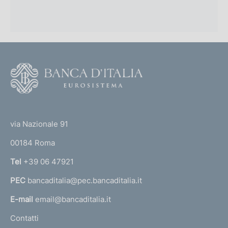
F
o
o
(
t
t
e
via Nazionale 91
o
r
00184 Roma
r
n
Tel
+39 06 47921
a
PEC
bancaditalia@pec.bancaditalia.it
a
l
E-mail
email@bancaditalia.it
l
Contatti
'