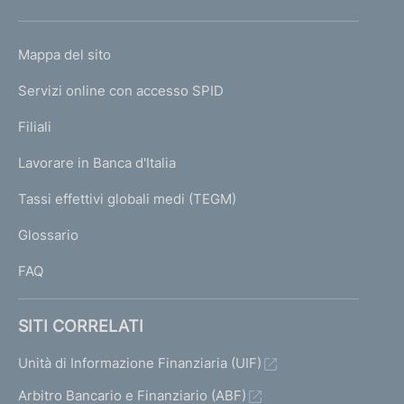
h
o
L
Mappa del sito
m
I
e
Servizi online con accesso SPID
N
p
K
Filiali
a
U
g
Lavorare in Banca d'Italia
T
e
I
Tassi effettivi globali medi (TEGM)
)
L
Glossario
I
FAQ
SITI CORRELATI
Unità di Informazione Finanziaria (UIF)
Arbitro Bancario e Finanziario (ABF)