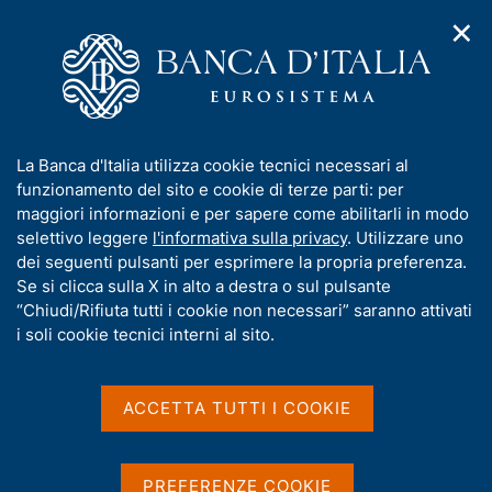
✕
H
A
o
C
p
m
e
r
e
r
i
p
c
Home
/
Compiti
/
Attività sul mercato dei cambi
/
m
a
a
Cambi di riferimento del 17 marzo 2004
e
g
n
I
La Banca d'Italia utilizza cookie tecnici necessari al
n
e
e
n
funzionamento del sito e cookie di terze parti: per
u
l
d
Cambi di riferimento del 17
f
maggiori informazioni e per sapere come abilitarli in modo
i
s
o
selettivo leggere
l'informativa sulla privacy
. Utilizzare uno
marzo 2004
n
i
r
dei seguenti pulsanti per esprimere la propria preferenza.
a
t
m
Se si clicca sulla X in alto a destra o sul pulsante
v
o
i
a
“Chiudi/Rifiuta tutti i cookie non necessari” saranno attivati
g
t
i soli cookie tecnici interni al sito.
Condividi
a
S
i
z
t
v
i
a
a
o
ACCETTA TUTTI I COOKIE
m
n
s
p
Cambi di riferimento delle ore 14,15 del giorno
e
u
a
17/03/04
i
l
PREFERENZE COOKIE