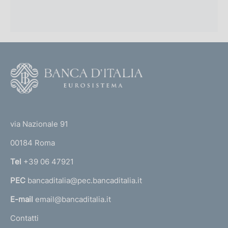
F
o
o
(
t
t
e
via Nazionale 91
o
r
00184 Roma
r
n
Tel
+39 06 47921
a
PEC
bancaditalia@pec.bancaditalia.it
a
l
E-mail
email@bancaditalia.it
l
Contatti
'