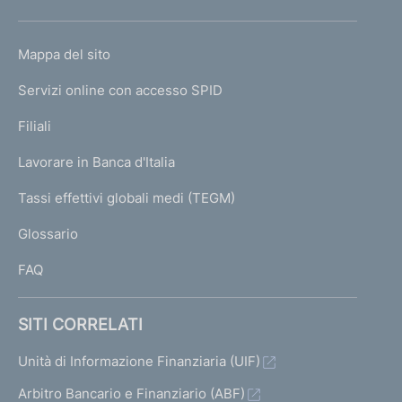
h
o
L
Mappa del sito
m
I
e
Servizi online con accesso SPID
N
p
K
Filiali
a
U
g
Lavorare in Banca d'Italia
T
e
I
Tassi effettivi globali medi (TEGM)
)
L
Glossario
I
FAQ
SITI CORRELATI
Unità di Informazione Finanziaria (UIF)
Arbitro Bancario e Finanziario (ABF)