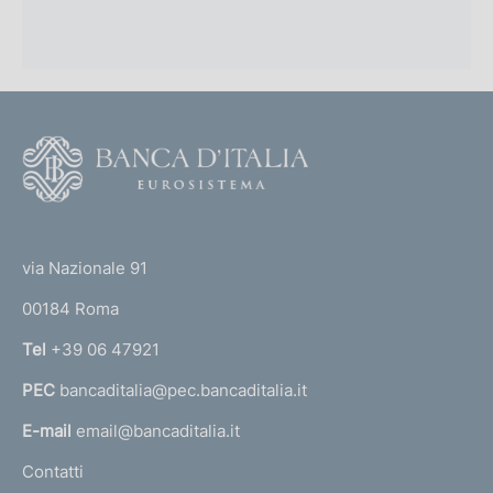
F
o
o
(
t
t
e
via Nazionale 91
o
r
00184 Roma
r
n
Tel
+39 06 47921
a
PEC
bancaditalia@pec.bancaditalia.it
a
l
E-mail
email@bancaditalia.it
l
Contatti
'