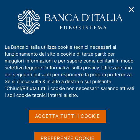
✕
H
A
o
C
p
m
e
r
e
r
i
p
c
Home
/
Compiti
/
Attività sul mercato dei cambi
/
m
a
a
Cambi di riferimento del 17 giugno 2003
e
g
n
I
La Banca d'Italia utilizza cookie tecnici necessari al
n
e
e
n
funzionamento del sito e cookie di terze parti: per
u
l
d
Cambi di riferimento del 17
f
maggiori informazioni e per sapere come abilitarli in modo
i
s
o
selettivo leggere
l'informativa sulla privacy
. Utilizzare uno
giugno 2003
n
i
r
dei seguenti pulsanti per esprimere la propria preferenza.
a
t
m
Se si clicca sulla X in alto a destra o sul pulsante
v
o
i
a
“Chiudi/Rifiuta tutti i cookie non necessari” saranno attivati
g
t
i soli cookie tecnici interni al sito.
Condividi
a
S
i
z
t
v
i
a
a
o
ACCETTA TUTTI I COOKIE
m
n
s
p
Cambi di riferimento delle ore 14,15 del giorno
e
u
a
17/06/03
i
l
PREFERENZE COOKIE