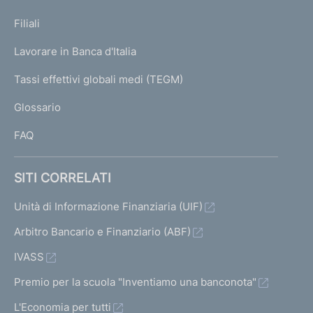
N
p
K
Filiali
a
U
g
Lavorare in Banca d'Italia
T
e
I
Tassi effettivi globali medi (TEGM)
)
L
Glossario
I
FAQ
SITI CORRELATI
Unità di Informazione Finanziaria (UIF)
Arbitro Bancario e Finanziario (ABF)
IVASS
Premio per la scuola "Inventiamo una banconota"
L'Economia per tutti