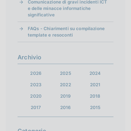
i
Comunicazione di gravi incidenti ICT
s
s
e delle minacce informatiche
r
significative
c
c
i
h
h
FAQs - Chiarimenti su compilazione
e
e
template e resoconti
s
r
r
u
m
m
Archivio
l
a
a
t
t
t
2026
2025
2024
a
a
a
2023
2022
2021
2
s
t
2020
2019
2018
u
i
2017
2016
2015
c
c
e
Categorie