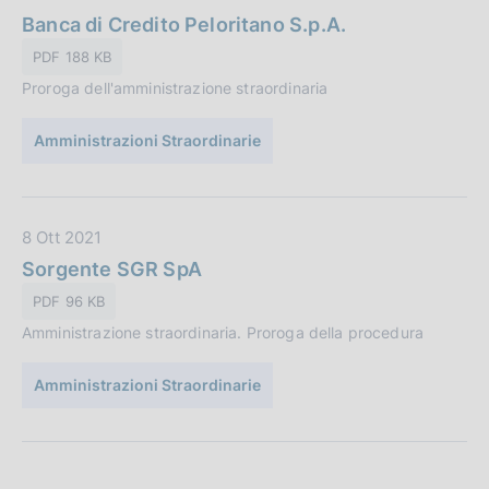
a
a
Banca di Credito Peloritano S.p.A.
z
t
PDF 188 KB
i
a
o
Proroga dell'amministrazione straordinaria
P
n
u
e
Amministrazioni Straordinarie
b
:
b
l
i
D
8 Ott 2021
c
a
Sorgente SGR SpA
a
t
PDF 96 KB
z
a
i
Amministrazione straordinaria. Proroga della procedura
P
o
u
n
Amministrazioni Straordinarie
b
e
b
:
l
i