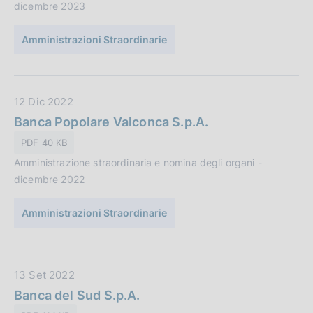
dicembre 2023
u
b
Amministrazioni Straordinarie
b
l
i
c
D
12 Dic 2022
a
a
Banca Popolare Valconca S.p.A.
z
t
PDF 40 KB
i
a
o
Amministrazione straordinaria e nomina degli organi -
P
n
dicembre 2022
u
e
b
:
Amministrazioni Straordinarie
b
l
i
c
D
13 Set 2022
a
a
Banca del Sud S.p.A.
z
t