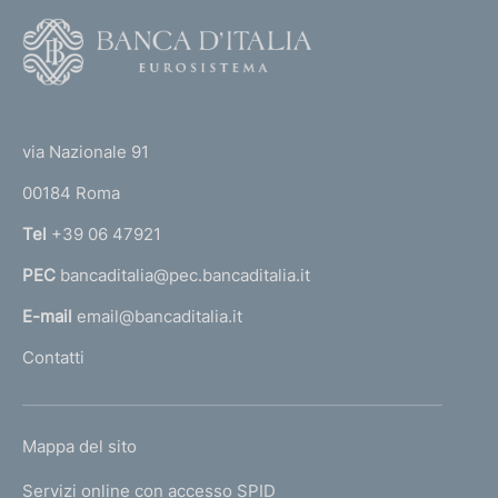
0
2
F
0
)
1
o
)
o
(
t
t
e
via Nazionale 91
o
r
00184 Roma
r
n
Tel
+39 06 47921
a
PEC
bancaditalia@pec.bancaditalia.it
a
l
E-mail
email@bancaditalia.it
l
Contatti
'
h
o
L
Mappa del sito
m
I
e
Servizi online con accesso SPID