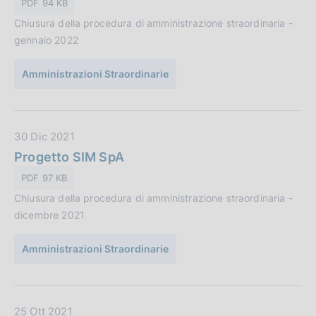
PDF 94 KB
z
a
i
Chiusura della procedura di amministrazione straordinaria -
P
o
gennaio 2022
u
n
b
e
Amministrazioni Straordinarie
b
:
l
i
c
D
30 Dic 2021
a
a
Progetto SIM SpA
z
t
PDF 97 KB
i
a
o
Chiusura della procedura di amministrazione straordinaria -
P
n
dicembre 2021
u
e
b
:
Amministrazioni Straordinarie
b
l
i
c
D
25 Ott 2021