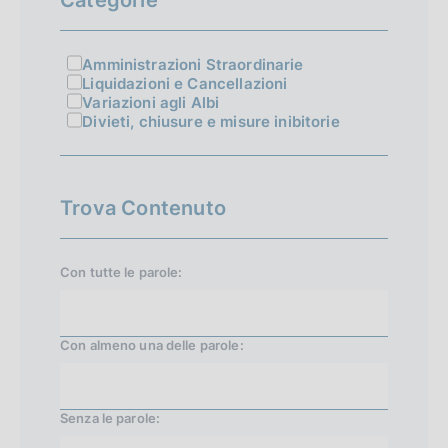
s
s
Amministrazioni Straordinarie
Liquidazioni e Cancellazioni
i
Variazioni agli Albi
v
Divieti, chiusure e misure inibitorie
a
1
Trova Contenuto
5
Con tutte le parole:
Con almeno una delle parole:
Senza le parole: