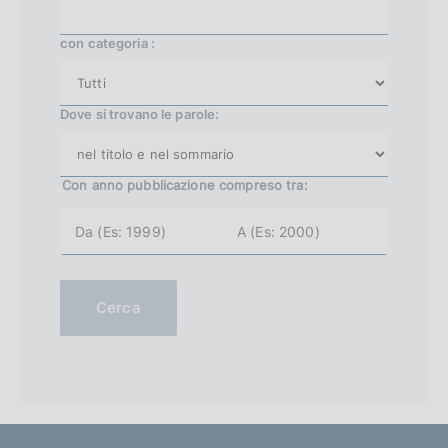
con categoria :
Dove si trovano le parole:
Con anno pubblicazione
compreso tra:
a
a
n
n
n
n
o
o
i
f
n
i
Cerca
i
n
z
e
i
(
o
e
(
s
e
.
s
2
.
0
2
0