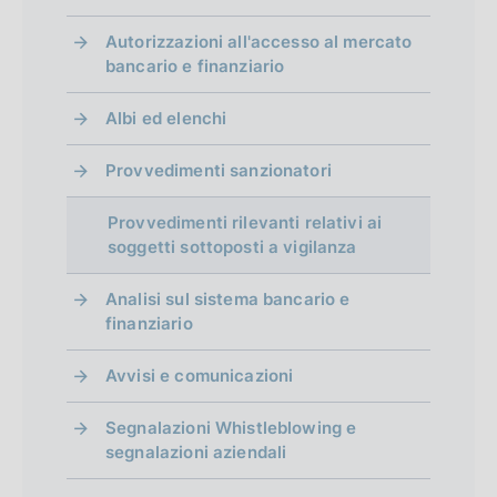
g
t
l
t
t
t
l
t
t
Autorizzazioni all'accesso al mercato
i
a
i
a
a
a
i
a
a
bancario e finanziario
1
t
3
4
5
t
n
p
s
Albi ed elenchi
a
a
r
u
a
t
t
Provvedimenti sanzionatori
e
c
z
o
o
c
c
Provvedimenti rilevanti relativi ai
i
)
)
e
e
soggetti sottoposti a vigilanza
V
V
o
d
s
Analisi sul sistema bancario e
a
a
e
s
n
finanziario
i
i
n
i
e
Avvisi e comunicazioni
a
a
t
v
d
l
l
e
a
Segnalazioni Whistleblowing e
l
l
segnalazioni aziendali
e
1
a
a