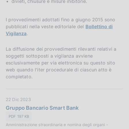
divieti, chiusure e misure inibitorie.
I provvedimenti adottati fino a giugno 2015 sono
pubblicati nella veste editoriale del
Bollettino di
Vigilanza
.
La diffusione dei provvedimenti rilevanti relativi a
soggetti sottoposti a vigilanza avviene
esclusivamente per via elettronica su questo sito
web quando l'iter procedurale di ciascun atto è
completato.
D
22 Dic 2023
a
Gruppo Bancario Smart Bank
t
PDF 197 KB
a
Amministrazione straordinaria e nomina degli organi -
P