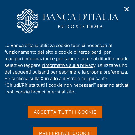
✕
H
A
o
C
p
m
e
r
e
r
i
p
c
Home
/
Compiti
/
m
a
a
Vigilanza sul sistema bancario e finanziario
/
e
g
n
Provvedimenti rilevanti relativi ai soggetti sottoposti a vigilanza
I
La Banca d'Italia utilizza cookie tecnici necessari al
n
e
e
n
funzionamento del sito e cookie di terze parti: per
u
l
d
f
maggiori informazioni e per sapere come abilitarli in modo
i
s
Provvedimenti rilevanti
o
selettivo leggere
l'informativa sulla privacy
. Utilizzare uno
n
i
r
dei seguenti pulsanti per esprimere la propria preferenza.
a
relativi ai soggetti
t
m
Se si clicca sulla X in alto a destra o sul pulsante
v
o
sottoposti a vigilanza
i
a
“Chiudi/Rifiuta tutti i cookie non necessari” saranno attivati
g
t
i soli cookie tecnici interni al sito.
a
i
z
v
i
La presente sezione riporta i provvedimenti rilevanti
a
o
ACCETTA TUTTI I COOKIE
relativi ai soggetti sottoposti a vigilanza riferiti a:
n
s
e
u
i
procedure di amministrazione straordinaria:
PREFERENZE COOKIE