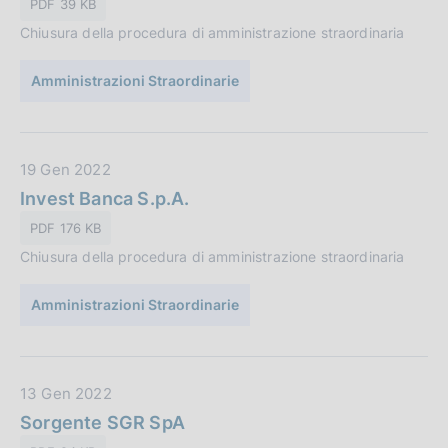
PDF 39 KB
z
a
i
Chiusura della procedura di amministrazione straordinaria
P
o
u
n
Amministrazioni Straordinarie
b
e
b
:
l
i
D
19 Gen 2022
c
a
Invest Banca S.p.A.
a
t
PDF 176 KB
z
a
i
Chiusura della procedura di amministrazione straordinaria
P
o
u
n
Amministrazioni Straordinarie
b
e
b
:
l
i
D
13 Gen 2022
c
a
Sorgente SGR SpA
a
t