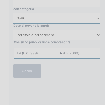
con categoria :
Dove si trovano le parole:
Con anno pubblicazione
compreso tra:
a
a
n
n
n
n
o
o
i
f
n
i
Cerca
i
n
z
e
i
(
o
e
(
s
e
.
s
2
.
0
2
0