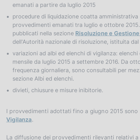
c
emanati a partire da luglio 2015
o
procedure di liquidazione coatta amministrativa 
o
k
provvedimenti emanati tra luglio e ottobre 2015
i
pubblicati nella sezione
Risoluzione e Gestione 
e
dell'Autorità nazionale di risoluzione, istituita da
:
variazioni ad albi ed elenchi di vigilanza: elenc
mensile da luglio 2015 a settembre 2016. Da ottob
frequenza giornaliera, sono consultabili per mez
sezione Albi ed elenchi.
divieti, chiusure e misure inibitorie.
I provvedimenti adottati fino a giugno 2015 sono p
Vigilanza
.
La diffusione dei provvedimenti rilevanti relativi 