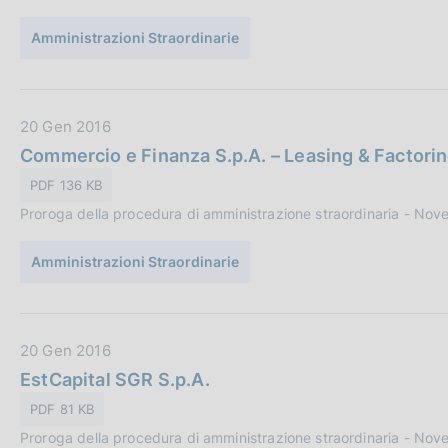
o
u
n
Amministrazioni Straordinarie
b
e
b
:
l
i
D
20 Gen 2016
c
a
Commercio e Finanza S.p.A. – Leasing & Factorin
a
t
PDF 136 KB
z
a
i
Proroga della procedura di amministrazione straordinaria - No
P
o
u
n
Amministrazioni Straordinarie
b
e
b
:
l
i
D
20 Gen 2016
c
a
EstCapital SGR S.p.A.
a
t
PDF 81 KB
z
a
i
Proroga della procedura di amministrazione straordinaria - No
P