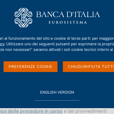
iamo
Compiti
Servizi al cittadino
Pubbli
ovvedimenti rilevanti relativi ai soggetti sottoposti a vigilanza
ari al funzionamento del sito e cookie di terze parti: per maggior
acy
. Utilizzare uno dei seguenti pulsanti per esprimere la propria 
i relativi ai soggetti
ie non necessari” saranno attivati i soli cookie tecnici interni al 
PREFERENZE COOKIE
CHIUDI/RIFIUTA TUTT
ti relativi ai soggetti sottoposti a vigilanza
G
ENGLISH VERSION
O
T
O
nco delle procedure in corso
e dei provvedimenti