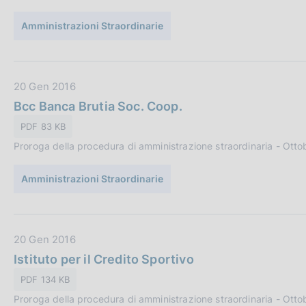
o
u
n
Amministrazioni Straordinarie
b
e
b
:
l
i
D
20 Gen 2016
c
a
Bcc Banca Brutia Soc. Coop.
a
t
PDF 83 KB
z
a
i
Proroga della procedura di amministrazione straordinaria - Ott
P
o
u
n
Amministrazioni Straordinarie
b
e
b
:
l
i
D
20 Gen 2016
c
a
Istituto per il Credito Sportivo
a
t
PDF 134 KB
z
a
i
Proroga della procedura di amministrazione straordinaria - Ott
P