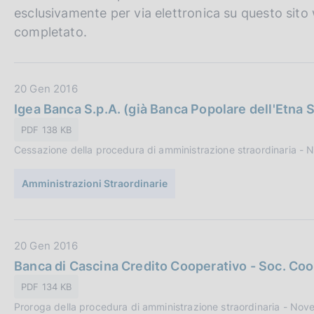
esclusivamente per via elettronica su questo sito 
completato.
D
20 Gen 2016
a
Igea Banca S.p.A. (già Banca Popolare dell'Etna 
t
PDF 138 KB
a
Cessazione della procedura di amministrazione straordinaria -
P
u
Amministrazioni Straordinarie
b
b
l
i
D
20 Gen 2016
c
a
Banca di Cascina Credito Cooperativo - Soc. Coo
a
t
PDF 134 KB
z
a
i
Proroga della procedura di amministrazione straordinaria - No
P