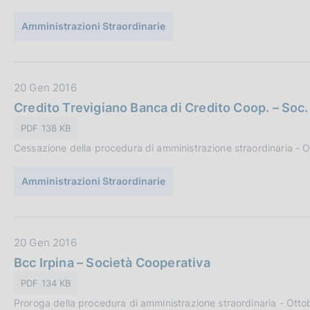
o
u
n
Amministrazioni Straordinarie
b
e
b
:
l
i
D
20 Gen 2016
c
a
Credito Trevigiano Banca di Credito Coop. – Soc
a
t
PDF 138 KB
z
a
i
Cessazione della procedura di amministrazione straordinaria - 
P
o
u
n
Amministrazioni Straordinarie
b
e
b
:
l
i
D
20 Gen 2016
c
a
Bcc Irpina – Società Cooperativa
a
t
PDF 134 KB
z
a
i
Proroga della procedura di amministrazione straordinaria - Ott
P