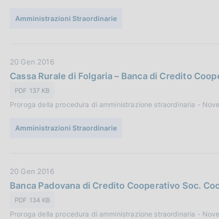
o
u
n
Amministrazioni Straordinarie
b
e
b
:
l
i
D
20 Gen 2016
c
a
Cassa Rurale di Folgaria – Banca di Credito Coop
a
t
PDF 137 KB
z
a
i
Proroga della procedura di amministrazione straordinaria - No
P
o
u
n
Amministrazioni Straordinarie
b
e
b
:
l
i
D
20 Gen 2016
c
a
Banca Padovana di Credito Cooperativo Soc. Co
a
t
PDF 134 KB
z
a
i
Proroga della procedura di amministrazione straordinaria - No
P