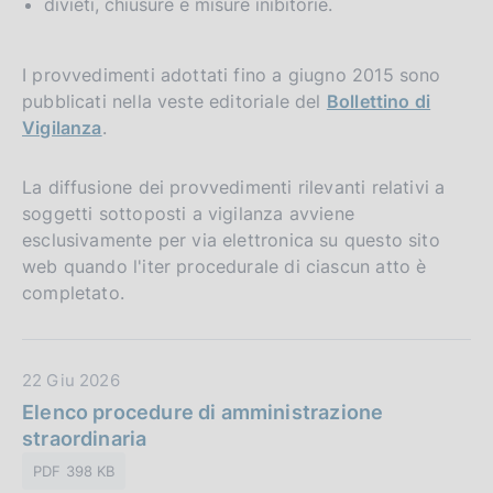
divieti, chiusure e misure inibitorie.
I provvedimenti adottati fino a giugno 2015 sono
pubblicati nella veste editoriale del
Bollettino di
Vigilanza
.
La diffusione dei provvedimenti rilevanti relativi a
soggetti sottoposti a vigilanza avviene
esclusivamente per via elettronica su questo sito
web quando l'iter procedurale di ciascun atto è
completato.
D
22 Giu 2026
a
Elenco procedure di amministrazione
t
straordinaria
a
PDF 398 KB
P