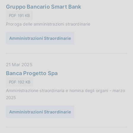
a
a
Gruppo Bancario Smart Bank
z
t
PDF 191 KB
i
a
o
Proroga delle amministrazioni straordinarie
P
n
u
e
Amministrazioni Straordinarie
b
:
b
l
i
D
21 Mar 2025
c
a
Banca Progetto Spa
a
t
PDF 192 KB
z
a
i
Amministrazione straordinaria e nomina degli organi - marzo
P
o
2025
u
n
b
e
Amministrazioni Straordinarie
b
:
l
i