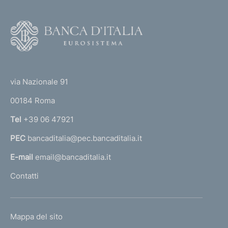
2
0
0
2
F
0
)
1
o
)
o
(
t
t
e
via Nazionale 91
o
r
00184 Roma
r
n
Tel
+39 06 47921
a
PEC
bancaditalia@pec.bancaditalia.it
a
l
E-mail
email@bancaditalia.it
l
Contatti
'
h
o
L
Mappa del sito
m