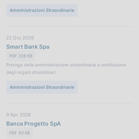
u
Amministrazioni Straordinarie
b
b
l
i
D
22 Giu 2026
c
a
Smart Bank Spa
a
t
PDF 228 KB
z
a
i
Proroga della amministrazione straordinaria e sostituzione
P
o
degli organi straordinari
u
n
b
e
Amministrazioni Straordinarie
b
:
l
i
c
D
9 Apr 2026
a
a
Banca Progetto SpA
z
t
PDF 93 KB
i
a