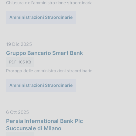
o
Chiusura dell'amministrazione straordinaria
P
n
u
e
Amministrazioni Straordinarie
b
:
b
l
i
D
19 Dic 2025
c
a
Gruppo Bancario Smart Bank
a
t
PDF 105 KB
z
a
i
Proroga delle amministrazioni straordinarie
P
o
u
n
Amministrazioni Straordinarie
b
e
b
:
l
i
D
6 Ott 2025
c
a
Persia International Bank Plc
a
t
Succursale di Milano
z
a