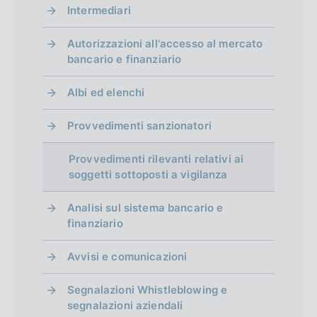
a
Intermediari
i
a
a
a
a
i
a
i
g
l
t
t
t
t
l
t
l
Autorizzazioni all'accesso al mercato
i
i
a
a
a
a
i
a
i
bancario e finanziario
t
2
3
4
5
t
n
s
t
Albi ed elenchi
a
a
u
a
a
t
t
Provvedimenti sanzionatori
c
t
z
o
o
c
o
Provvedimenti rilevanti relativi ai
i
)
)
e
)
soggetti sottoposti a vigilanza
V
V
o
s
V
Analisi sul sistema bancario e
a
a
s
a
n
finanziario
i
i
i
i
e
Avvisi e comunicazioni
a
a
v
a
d
l
l
a
l
Segnalazioni Whistleblowing e
l
l
segnalazioni aziendali
e
l