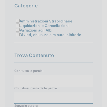
e
e
Categorie
s
d
s
e
Amministrazioni Straordinarie
Liquidazioni e Cancellazioni
i
n
Variazioni agli Albi
v
Divieti, chiusure e misure inibitorie
t
a
e
1
1
Trova Contenuto
5
Con tutte le parole:
Con almeno una delle parole:
Senza le parole: