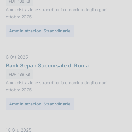
PDF 188 KB
i
P
o
Amministrazione straordinaria e nomina degli organi -
u
n
ottobre 2025
b
e
b
:
Amministrazioni Straordinarie
l
i
c
a
D
6 Ott 2025
z
a
Bank Sepah Succursale di Roma
i
t
PDF 189 KB
o
a
n
Amministrazione straordinaria e nomina degli organi -
P
e
ottobre 2025
u
:
b
Amministrazioni Straordinarie
b
l
i
c
D
18 Giu 2025