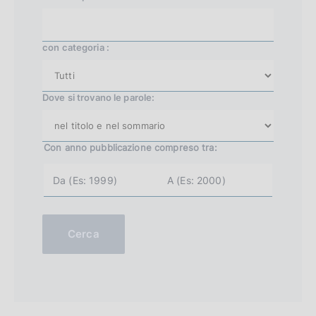
con categoria :
Dove si trovano le parole:
Con anno pubblicazione
compreso tra:
a
a
n
n
n
n
o
o
i
f
n
i
Cerca
i
n
z
e
i
(
o
e
(
s
e
.
s
2
.
0