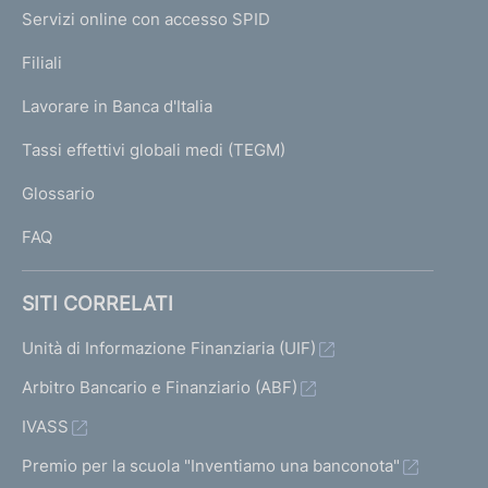
I
e
Servizi online con accesso SPID
N
p
K
Filiali
a
U
g
Lavorare in Banca d'Italia
T
e
I
Tassi effettivi globali medi (TEGM)
)
L
Glossario
I
FAQ
SITI CORRELATI
Unità di Informazione Finanziaria (UIF)
Arbitro Bancario e Finanziario (ABF)
IVASS
Premio per la scuola "Inventiamo una banconota"