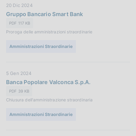
c
D
20 Dic 2024
a
a
Gruppo Bancario Smart Bank
z
t
PDF 117 KB
i
a
o
Proroga delle amministrazioni straordinarie
P
n
u
e
Amministrazioni Straordinarie
b
:
b
l
i
D
5 Gen 2024
c
a
Banca Popolare Valconca S.p.A.
a
t
PDF 39 KB
z
a
i
Chiusura dell'amministrazione straordinaria
P
o
u
n
Amministrazioni Straordinarie
b
e
b
:
l