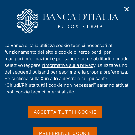
✕
H
A
o
C
p
m
e
r
e
r
i
p
c
Home
/
Compiti
/
m
a
a
Vigilanza sul sistema bancario e finanziario
/
e
g
n
Provvedimenti rilevanti relativi ai soggetti sottoposti a vigilanza
I
La Banca d'Italia utilizza cookie tecnici necessari al
n
e
e
n
funzionamento del sito e cookie di terze parti: per
u
l
d
f
maggiori informazioni e per sapere come abilitarli in modo
i
s
Provvedimenti rilevanti
o
selettivo leggere
l'informativa sulla privacy
. Utilizzare uno
n
i
r
dei seguenti pulsanti per esprimere la propria preferenza.
a
relativi ai soggetti
t
m
Se si clicca sulla X in alto a destra o sul pulsante
v
o
sottoposti a vigilanza
i
a
“Chiudi/Rifiuta tutti i cookie non necessari” saranno attivati
g
t
i soli cookie tecnici interni al sito.
a
i
z
v
i
La presente sezione riporta i provvedimenti rilevanti
a
o
ACCETTA TUTTI I COOKIE
relativi ai soggetti sottoposti a vigilanza riferiti a:
n
s
e
u
i
procedure di amministrazione straordinaria:
PREFERENZE COOKIE