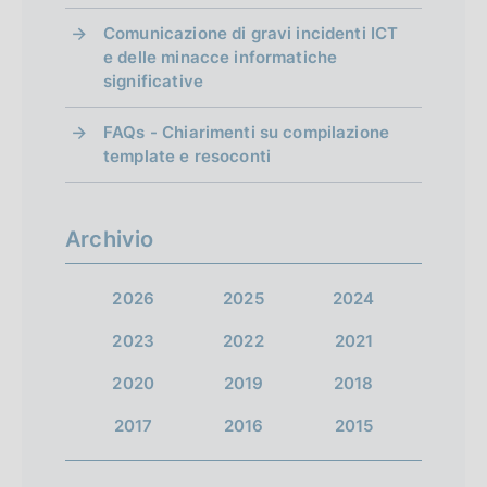
a
a
a
i
Comunicazione di gravi incidenti ICT
s
s
s
e delle minacce informatiche
r
significative
c
c
c
i
h
h
h
FAQs - Chiarimenti su compilazione
e
e
template e resoconti
s
e
r
r
r
u
m
m
m
Archivio
l
a
a
a
t
t
t
2026
2025
2024
t
a
a
a
a
2023
2022
2021
1
s
p
t
2020
2019
2018
u
r
i
2017
2016
2015
c
e
c
c