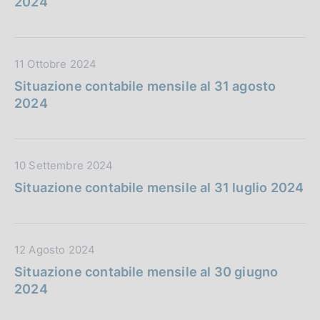
2024
a
i
P
c
u
a
D
11 Ottobre 2024
b
z
a
b
i
Situazione contabile mensile al 31 agosto
t
l
o
2024
a
i
n
P
c
e
u
a
:
D
10 Settembre 2024
b
z
a
b
i
Situazione contabile mensile al 31 luglio 2024
t
l
o
a
i
n
P
c
e
D
12 Agosto 2024
u
a
:
a
b
z
Situazione contabile mensile al 30 giugno
t
b
i
2024
a
l
o
P
i