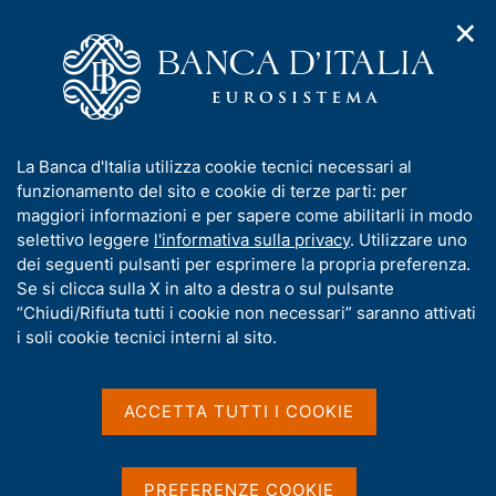
✕
H
A
o
C
p
m
e
r
e
r
i
p
c
Home
/
Pubblicazioni
/
m
a
a
Situazioni contabili mensili della Banca d'Italia
/
Ricerca
e
g
n
I
La Banca d'Italia utilizza cookie tecnici necessari al
n
e
e
Risultati della ricerca
n
funzionamento del sito e cookie di terze parti: per
u
l
d
f
maggiori informazioni e per sapere come abilitarli in modo
i
s
o
selettivo leggere
l'informativa sulla privacy
. Utilizzare uno
n
i
r
dei seguenti pulsanti per esprimere la propria preferenza.
a
t
m
Se si clicca sulla X in alto a destra o sul pulsante
v
o
i
a
“Chiudi/Rifiuta tutti i cookie non necessari” saranno attivati
g
t
i soli cookie tecnici interni al sito.
Trova elementi
a
i
z
v
i
a
o
ACCETTA TUTTI I COOKIE
All'interno di
n
s
Situazioni contabili mensili della Banca d'Italia
e
u
con data
i
PREFERENZE COOKIE
2024