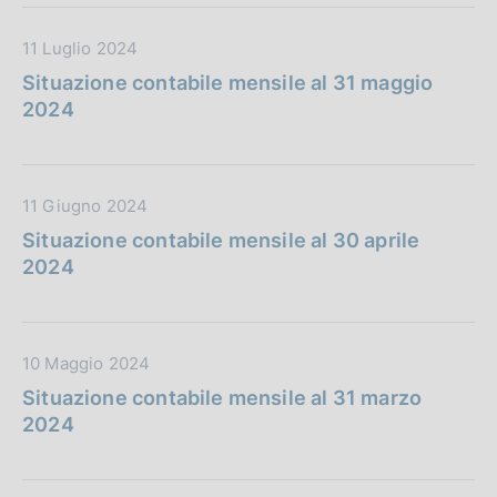
n
u
c
e
D
11 Luglio 2024
b
a
:
a
b
z
Situazione contabile mensile al 31 maggio
t
l
i
2024
a
i
o
P
c
n
u
a
e
D
11 Giugno 2024
b
z
:
a
b
i
Situazione contabile mensile al 30 aprile
t
l
o
2024
a
i
n
P
c
e
u
a
:
D
10 Maggio 2024
b
z
a
b
i
Situazione contabile mensile al 31 marzo
t
l
o
2024
a
i
n
P
c
e
u