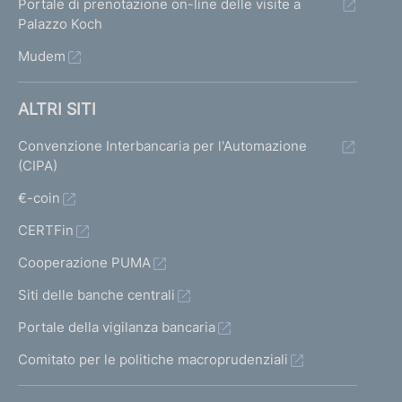
Portale di prenotazione on-line delle visite a
r
r
u
Palazzo Koch
m
m
Mudem
l
a
a
t
t
t
ALTRI SITI
a
a
a
Convenzione Interbancaria per l'Automazione
1
p
(CIPA)
t
r
€-coin
i
e
CERTFin
c
Cooperazione PUMA
e
Siti delle banche centrali
d
Portale della vigilanza bancaria
e
Comitato per le politiche macroprudenziali
n
t