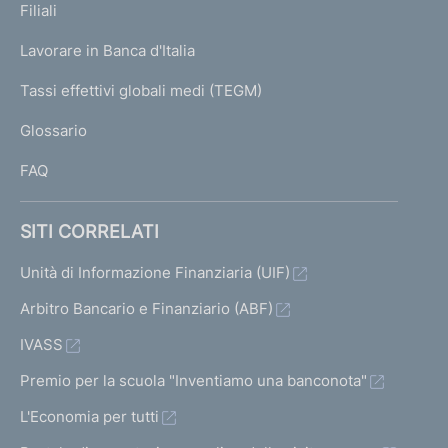
a
K
Filiali
t
a
c
t
U
z
g
o
Lavorare in Banca d'Italia
c
o
T
e
i
)
e
)
I
Tassi effettivi globali medi (TEGM)
)
V
L
o
s
V
Glossario
I
a
s
a
n
FAQ
i
i
i
e
a
v
a
SITI CORRELATI
d
l
a
l
l
Unità di Informazione Finanziaria (UIF)
e
l
a
a
Arbitro Bancario e Finanziario (ABF)
i
s
s
IVASS
r
c
c
Premio per la scuola "Inventiamo una banconota"
i
h
h
L'Economia per tutti
e
s
e