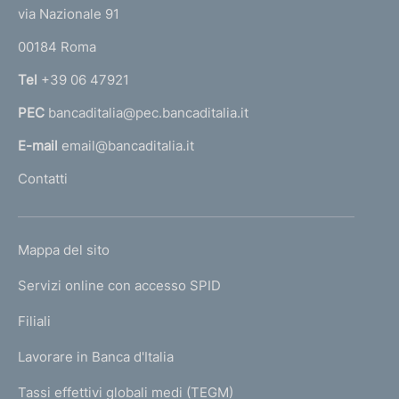
i
t
e
via Nazionale 91
o
o
r
n
00184 Roma
r
e
n
Tel
+39 06 47921
:
a
PEC
bancaditalia@pec.bancaditalia.it
a
l
E-mail
email@bancaditalia.it
l
Contatti
'
h
o
L
Mappa del sito
m
I
e
Servizi online con accesso SPID
N
p
K
Filiali
a
U
g
Lavorare in Banca d'Italia
T
e
I
Tassi effettivi globali medi (TEGM)
)