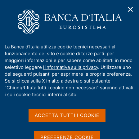
✕
H
A
o
C
p
m
e
r
e
r
i
p
c
Home
/
Pubblicazioni
/
Bollettino Economico
/
Ricerca
m
a
a
e
g
n
Risultati della ricerca
I
La Banca d'Italia utilizza cookie tecnici necessari al
n
e
e
n
funzionamento del sito e cookie di terze parti: per
u
l
d
f
maggiori informazioni e per sapere come abilitarli in modo
i
s
o
selettivo leggere
l'informativa sulla privacy
. Utilizzare uno
n
i
r
dei seguenti pulsanti per esprimere la propria preferenza.
a
t
m
Se si clicca sulla X in alto a destra o sul pulsante
v
o
i
a
“Chiudi/Rifiuta tutti i cookie non necessari” saranno attivati
Trova elementi
g
t
i soli cookie tecnici interni al sito.
a
i
z
v
i
All'interno di
a
o
ACCETTA TUTTI I COOKIE
Bollettino Economico
n
s
con data
e
u
2015
i
PREFERENZE COOKIE
Dove si trovano le parole