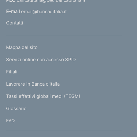
t
PEC
bancaditalia@pec.bancaditalia.it
a
o
l
E-mail
email@bancaditalia.it
l
Contatti
'
h
o
L
Mappa del sito
m
I
e
Servizi online con accesso SPID
N
p
K
Filiali
a
U
g
Lavorare in Banca d'Italia
T
e
I
Tassi effettivi globali medi (TEGM)
)
L
Glossario
I
FAQ