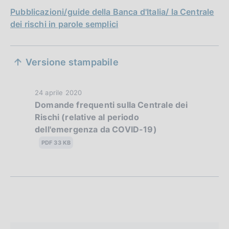
Pubblicazioni/guide della Banca d'Italia/ la Centrale
dei rischi in parole semplici
S
Versione stampabile
e
z
D
24 aprile 2020
Domande frequenti sulla Centrale dei
i
a
Rischi (relative al periodo
t
o
dell'emergenza da COVID-19)
a
n
P
PDF 33 KB
u
e
b
d
b
l
i
i
a
c
a