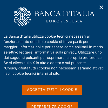
✕
H
A
o
C
p
m
e
r
e
r
i
p
c
Home
/
Media
/
Approfondimenti
/
m
a
a
Domande frequenti sulla Centrale dei Rischi (relative al periodo
e
g
n
dell'emergenza da COVID-19)
I
La Banca d'Italia utilizza cookie tecnici necessari al
n
e
e
n
funzionamento del sito e cookie di terze parti: per
u
l
Domande frequenti sulla
d
f
maggiori informazioni e per sapere come abilitarli in modo
i
s
o
selettivo leggere
l'informativa sulla privacy
. Utilizzare uno
Centrale dei Rischi
n
i
r
dei seguenti pulsanti per esprimere la propria preferenza.
a
t
(relative al periodo
m
Se si clicca sulla X in alto a destra o sul pulsante
v
o
i
a
“Chiudi/Rifiuta tutti i cookie non necessari” saranno attivati
dell'emergenza da COVID-
g
t
i soli cookie tecnici interni al sito.
a
19)
i
z
v
i
a
o
ACCETTA TUTTI I COOKIE
n
s
e
u
Condividi
S
i
PREFERENZE COOKIE