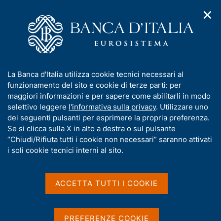
✕
H
A
o
C
p
m
e
r
e
r
i
p
c
Home
/
Compiti
/
m
a
a
Vigilanza sul sistema bancario e finanziario
/
Normativa
/
e
g
n
Archivio norme
/
I
La Banca d'Italia utilizza cookie tecnici necessari al
n
e
e
Istruzioni per la rilevazione dei tassi effettivi globali medi e
n
funzionamento del sito e cookie di terze parti: per
u
l
disposizioni correlate
d
f
maggiori informazioni e per sapere come abilitarli in modo
i
s
o
selettivo leggere
l'informativa sulla privacy
. Utilizzare uno
n
i
Istruzioni per la
r
dei seguenti pulsanti per esprimere la propria preferenza.
a
t
m
Se si clicca sulla X in alto a destra o sul pulsante
v
rilevazione dei tassi
o
i
a
“Chiudi/Rifiuta tutti i cookie non necessari” saranno attivati
effettivi globali medi e
g
t
i soli cookie tecnici interni al sito.
a
i
disposizioni correlate
z
v
i
a
o
ACCETTA TUTTI I COOKIE
n
s
e
u
Condividi
S
i
PREFERENZE COOKIE