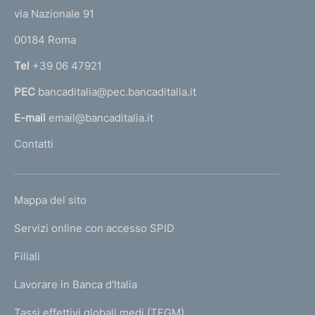
o
:
t
e
via Nazionale 91
:
n
o
r
00184 Roma
r
d
n
Tel
+39 06 47921
i
a
PEC
bancaditalia@pec.bancaditalia.it
a
m
l
E-mail
email@bancaditalia.it
e
l
Contatti
n
'
h
t
o
o
L
Mappa del sito
m
I
e
Servizi online con accesso SPID
N
p
K
Filiali
a
U
g
Lavorare in Banca d'Italia
T
e
I
Tassi effettivi globali medi (TEGM)