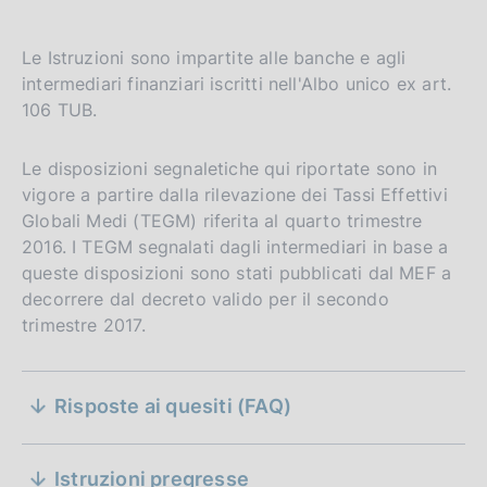
Le Istruzioni sono impartite alle banche e agli
intermediari finanziari iscritti nell'Albo unico ex art.
106 TUB.
Le disposizioni segnaletiche qui riportate sono in
vigore a partire dalla rilevazione dei Tassi Effettivi
Globali Medi (TEGM) riferita al quarto trimestre
2016. I TEGM segnalati dagli intermediari in base a
D
12 agosto 2009
queste disposizioni sono stati pubblicati dal MEF a
a
(12 agosto 2009) - Gazzetta Ufficiale n. 200
decorrere dal decreto valido per il secondo
Le disposizioni sono entrate in vigore a partire
t
trimestre 2017.
dalla rilevazione dei TEGM riferita al terzo
a
trimestre 2009 fino a quella riferita al terzo
P
S
trimestre 2016. I TEGM segnalati dagli
u
Risposte ai quesiti (FAQ)
intermediari in base a queste disposizioni sono
e
b
stati pubblicati dal MEF a partire dal decreto
D
09 luglio 2025
b
z
trimestrale valido per il primo trimestre 2010
a
l
Istruzioni pregresse
D