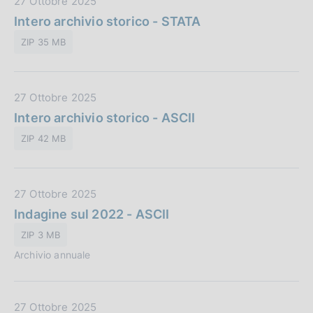
D
27 Ottobre 2025
b
a
Intero archivio storico - STATA
b
t
l
ZIP 35 MB
a
i
P
c
u
a
D
27 Ottobre 2025
b
z
a
Intero archivio storico - ASCII
b
i
t
l
o
ZIP 42 MB
a
i
n
P
c
e
u
a
:
D
27 Ottobre 2025
b
z
a
Indagine sul 2022 - ASCII
b
i
t
l
o
ZIP 3 MB
a
i
n
Archivio annuale
P
c
e
u
a
:
b
z
D
27 Ottobre 2025
b