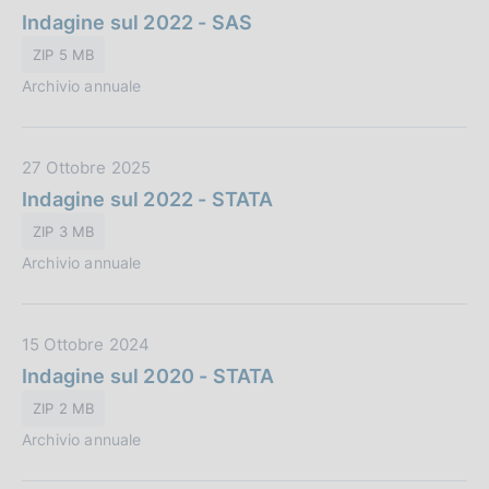
i
a
Indagine sul 2022 - SAS
l
o
t
i
n
ZIP 5 MB
a
c
e
Archivio annuale
P
a
:
u
z
b
i
D
27 Ottobre 2025
b
o
a
Indagine sul 2022 - STATA
l
n
t
i
e
ZIP 3 MB
a
c
:
Archivio annuale
P
a
u
z
b
i
D
15 Ottobre 2024
b
o
a
Indagine sul 2020 - STATA
l
n
t
i
e
ZIP 2 MB
a
c
:
Archivio annuale
P
a
u
z