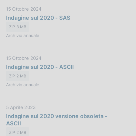
b
i
D
15 Ottobre 2024
b
o
a
Indagine sul 2020 - SAS
l
n
t
i
e
ZIP 3 MB
a
c
:
Archivio annuale
P
a
u
z
b
i
D
15 Ottobre 2024
b
o
a
Indagine sul 2020 - ASCII
l
n
t
i
e
ZIP 2 MB
a
c
:
Archivio annuale
P
a
u
z
b
i
D
5 Aprile 2023
b
o
a
Indagine sul 2020 versione obsoleta -
l
n
t
ASCII
i
e
a
c
:
ZIP 2 MB