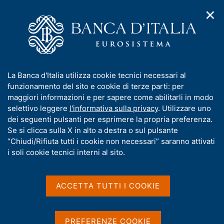
✕
H
A
o
C
p
m
e
r
e
r
i
p
c
Home
/
Statistiche
/
Indagini su famiglie e imprese
/
m
a
a
Bilanci delle famiglie italiane
/
Distribuzione dei microdati
e
g
n
I
La Banca d'Italia utilizza cookie tecnici necessari al
n
e
e
n
funzionamento del sito e cookie di terze parti: per
u
l
d
Distribuzione dei microdati
f
maggiori informazioni e per sapere come abilitarli in modo
i
s
o
selettivo leggere
l'informativa sulla privacy
. Utilizzare uno
n
i
r
dei seguenti pulsanti per esprimere la propria preferenza.
a
t
m
Se si clicca sulla X in alto a destra o sul pulsante
v
o
I dati elementari anonimizzati dell'Indagine sono
i
a
“Chiudi/Rifiuta tutti i cookie non necessari” saranno attivati
distribuiti esclusivamente a fini di ricerca. L'uso dei
g
t
i soli cookie tecnici interni al sito.
a
dati avviene sotto la piena e sola responsabilità
i
z
dell'autore medesimo e non coinvolge questo
v
i
Istituto. L'uso dei dati elementari dell'Indagine va
a
o
ACCETTA TUTTI I COOKIE
n
indicato con la citazione "Banca d'Italia, Indagine sui
s
e
u
bilanci delle famiglie italiane", riportando la versione
i
dell'archivio storico o annuale utilizzato.
PREFERENZE COOKIE