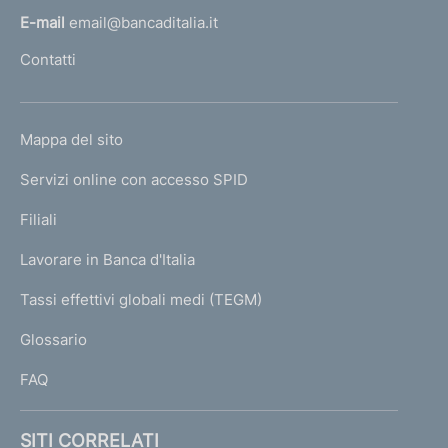
i
l
E-mail
email@bancaditalia.it
c
e
l
c
Contatti
c
'
e
e
h
s
o
d
L
Mappa del sito
m
s
e
I
e
Servizi online con accesso SPID
i
n
N
p
v
K
Filiali
t
a
U
a
g
e
Lavorare in Banca d'Italia
T
e
6
1
I
Tassi effettivi globali medi (TEGM)
)
L
Glossario
I
FAQ
SITI CORRELATI