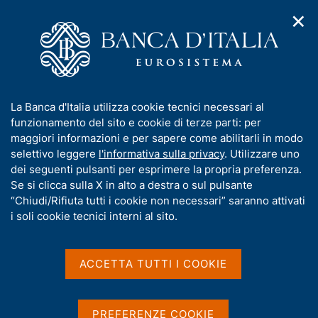
✕
H
A
o
C
p
m
e
r
e
r
i
p
c
Home
/
Servizi al cittadino
/
m
a
a
Ricorsi all'Arbitro Bancario Finanziario
e
g
n
I
La Banca d'Italia utilizza cookie tecnici necessari al
n
e
e
Ricorsi all'Arbitro
n
funzionamento del sito e cookie di terze parti: per
u
l
d
f
maggiori informazioni e per sapere come abilitarli in modo
Bancario Finanziario
i
s
o
selettivo leggere
l'informativa sulla privacy
. Utilizzare uno
n
i
r
dei seguenti pulsanti per esprimere la propria preferenza.
a
t
m
Se si clicca sulla X in alto a destra o sul pulsante
v
o
i
a
“Chiudi/Rifiuta tutti i cookie non necessari” saranno attivati
g
Condividi
t
i soli cookie tecnici interni al sito.
S
a
i
t
z
a
v
i
m
a
o
ACCETTA TUTTI I COOKIE
p
n
s
a
e
u
L'Arbitro Bancario Finanziario (ABF) è un sistema di
l
i
PREFERENZE COOKIE
risoluzione stragiudiziale delle controversie tra i
a