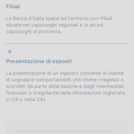
Filiali
o
e
:
f
La Banca d'Italia opera sul territorio con Filiali
:
situate nei capoluoghi regionali e in alcuni
o
capoluoghi di provincia.
n
d
i
Presentazione di esposti
m
La presentazione di un esposto consente al cliente
di segnalare comportamenti che ritiene irregolari o
e
scorretti da parte delle banche e degli intermediari
n
finanziari o irregolarità nelle informazioni registrate
in CR o nella CAI.
t
o