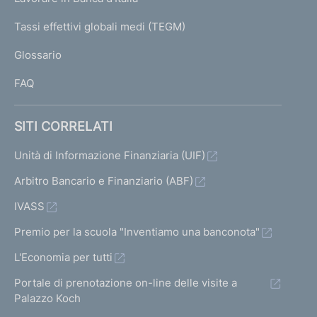
T
e
I
Tassi effettivi globali medi (TEGM)
)
L
Glossario
I
FAQ
SITI CORRELATI
Unità di Informazione Finanziaria (UIF)
Arbitro Bancario e Finanziario (ABF)
IVASS
Premio per la scuola "Inventiamo una banconota"
L'Economia per tutti
Portale di prenotazione on-line delle visite a
Palazzo Koch