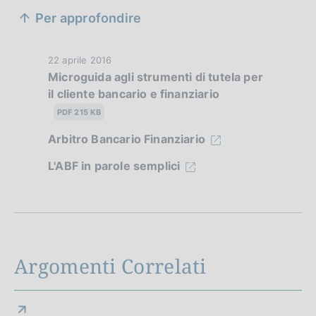
S
Per approfondire
e
z
D
22 aprile 2016
Microguida agli strumenti di tutela per
i
a
il cliente bancario e finanziario
t
o
a
PDF 215 KB
n
P
Arbitro Bancario Finanziario
u
e
b
L'ABF in parole semplici
d
b
l
i
i
a
c
a
p
Argomenti Correlati
z
p
i
o
r
n