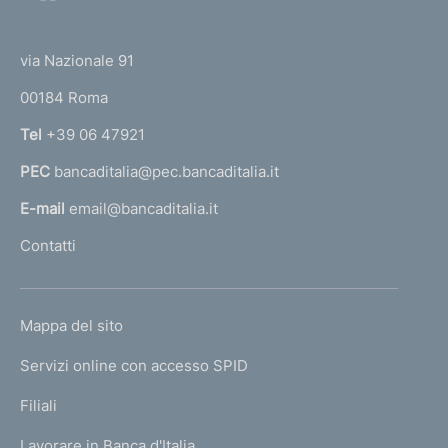
o
(
t
t
e
via Nazionale 91
o
r
00184 Roma
r
n
Tel
+39 06 47921
a
PEC
bancaditalia@pec.bancaditalia.it
a
l
E-mail
email@bancaditalia.it
l
Contatti
'
h
o
L
Mappa del sito
m
I
e
Servizi online con accesso SPID
N
p
K
Filiali
a
U
g
Lavorare in Banca d'Italia