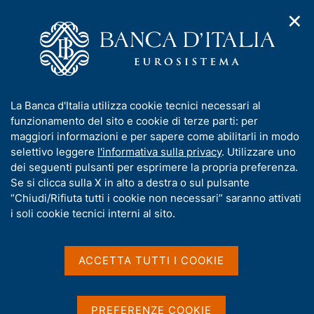
✕
H
A
o
C
p
m
e
r
e
r
i
p
c
Home
/
Pubblicazioni
/
m
a
a
Relazione sulla gestione e sulla sostenibilità
/
Ricerca
e
g
n
I
La Banca d'Italia utilizza cookie tecnici necessari al
n
e
e
Risultati della ricerca
n
funzionamento del sito e cookie di terze parti: per
u
l
d
f
maggiori informazioni e per sapere come abilitarli in modo
i
s
o
selettivo leggere
l'informativa sulla privacy
. Utilizzare uno
n
i
r
dei seguenti pulsanti per esprimere la propria preferenza.
a
t
m
Se si clicca sulla X in alto a destra o sul pulsante
v
o
i
a
“Chiudi/Rifiuta tutti i cookie non necessari” saranno attivati
g
t
i soli cookie tecnici interni al sito.
Trova elementi
a
i
z
v
i
a
o
ACCETTA TUTTI I COOKIE
All'interno di
n
s
Relazione sulla gestione e sulla sostenibilità
e
u
con data
i
PREFERENZE COOKIE
2026