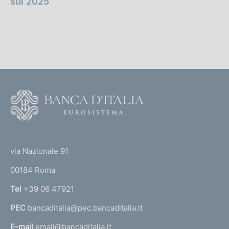
sul 2025
a
i
P
c
u
a
b
z
b
i
l
o
i
n
F
c
e
o
a
:
o
z
(
i
t
o
t
e
via Nazionale 91
n
o
r
e
00184 Roma
r
:
n
Tel
+39 06 47921
a
PEC
bancaditalia@pec.bancaditalia.it
a
l
E-mail
email@bancaditalia.it