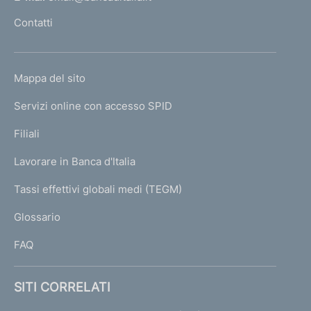
l
Contatti
'
h
o
L
Mappa del sito
m
I
e
Servizi online con accesso SPID
N
p
K
Filiali
a
U
g
Lavorare in Banca d'Italia
T
e
I
Tassi effettivi globali medi (TEGM)
)
L
Glossario
I
FAQ
SITI CORRELATI