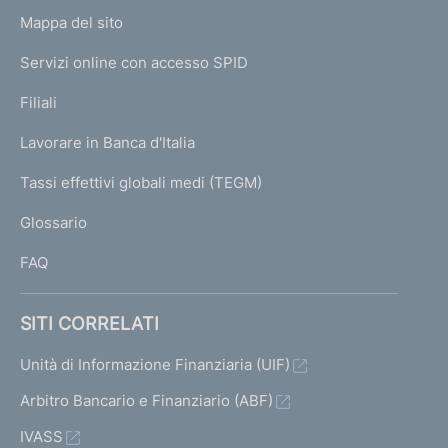
o
L
Mappa del sito
m
I
e
Servizi online con accesso SPID
N
p
K
Filiali
a
U
g
Lavorare in Banca d'Italia
T
e
I
Tassi effettivi globali medi (TEGM)
)
L
Glossario
I
FAQ
SITI CORRELATI
Unità di Informazione Finanziaria (UIF)
Arbitro Bancario e Finanziario (ABF)
IVASS