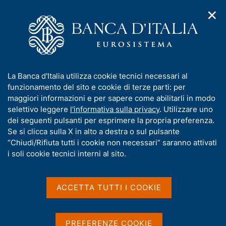
✕
H
A
o
C
p
m
e
r
e
r
i
p
c
Home
/
Pubblicazioni
/
m
a
a
Relazione sulla gestione e sulla sostenibilità
/
Ricerca
e
g
n
I
La Banca d'Italia utilizza cookie tecnici necessari al
n
e
e
Risultati della ricerca
n
funzionamento del sito e cookie di terze parti: per
u
l
d
f
maggiori informazioni e per sapere come abilitarli in modo
i
s
o
selettivo leggere
l'informativa sulla privacy
. Utilizzare uno
n
i
r
dei seguenti pulsanti per esprimere la propria preferenza.
a
t
m
Se si clicca sulla X in alto a destra o sul pulsante
v
o
i
a
“Chiudi/Rifiuta tutti i cookie non necessari” saranno attivati
g
t
i soli cookie tecnici interni al sito.
Trova elementi
a
i
z
v
i
a
o
ACCETTA TUTTI I COOKIE
All'interno di
n
s
Relazione sulla gestione e sulla sostenibilità
e
u
con data
i
PREFERENZE COOKIE
2025