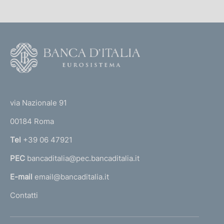
i
c
a
F
z
i
o
o
o
n
(
t
e
t
e
via Nazionale 91
:
o
r
00184 Roma
r
n
Tel
+39 06 47921
a
PEC
bancaditalia@pec.bancaditalia.it
a
l
E-mail
email@bancaditalia.it
l
Contatti
'
h