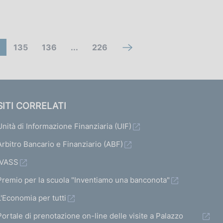
V
V
(
135
136
...
226
V
a
a
c
a
i
i
o
i
a
a
m
a
SITI CORRELATI
l
l
a
l
l
l
n
Unità di Informazione Finanziaria (UIF)
l
a
a
d
a
Arbitro Bancario e Finanziario (ABF)
s
s
o
s
IVASS
c
c
d
c
Premio per la scuola "Inventiamo una banconota"
h
h
i
h
L'Economia per tutti
e
e
s
e
Portale di prenotazione on-line delle visite a Palazzo
r
r
a