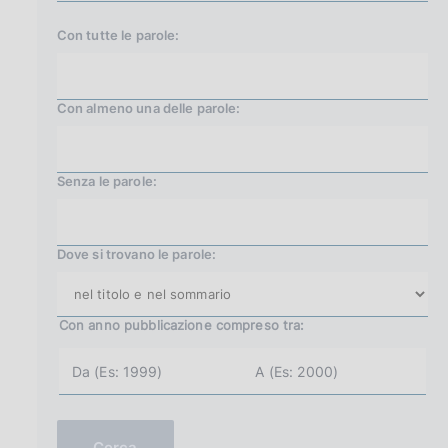
Con tutte le parole:
Con almeno una delle parole:
Senza le parole:
Dove si trovano le parole:
Con anno pubblicazione
compreso tra:
a
a
n
n
n
n
o
o
i
f
n
i
Cerca