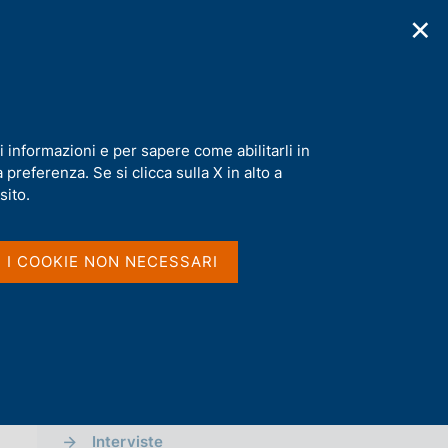
✕
cazioni
Statistiche
Media
|
IT
C
e
r
c
a
i informazioni e per sapere come abilitarli in
n
preferenza. Se si clicca sulla X in alto a
e
l
sito.
Vai al livello superiore 
MEDIA
s
i
t
Notizie
I I COOKIE NON NECESSARI
o
Comunicati Stampa
Approfondimenti
Comunicati stampa BCE
Interviste