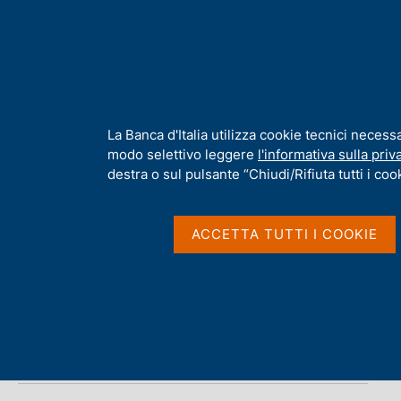
H
Chi s
o
m
e
p
Home
/
Media
/
Notizie
a
g
I
La Banca d'Italia utilizza cookie tecnici necess
e
n
modo selettivo leggere
l'informativa sulla priv
Notizie
f
destra o sul pulsante “Chiudi/Rifiuta tutti i cook
o
r
m
ACCETTA TUTTI I COOKIE
a
t
3 Dicembre 2019
i
Intervista a Ignazio Visco sul quotidiano
v
tedesco "Handelsblatt" edizione online
a
s
u
i