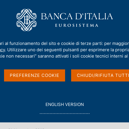
iamo
Compiti
Servizi al cittadino
Pubbli
ari al funzionamento del sito e cookie di terze parti: per maggior
acy
. Utilizzare uno dei seguenti pulsanti per esprimere la propria 
ie non necessari” saranno attivati i soli cookie tecnici interni al 
PREFERENZE COOKIE
CHIUDI/RIFIUTA TUTT
G
ENGLISH VERSION
O
T
O