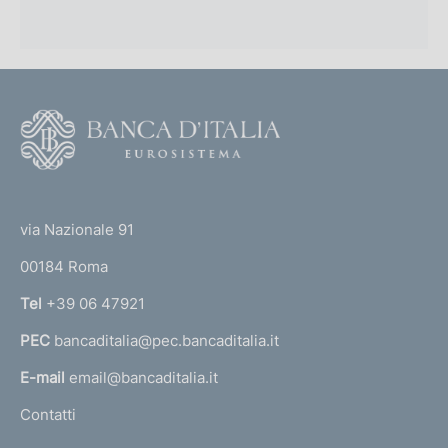
F
o
o
(
t
t
e
via Nazionale 91
o
r
00184 Roma
r
n
Tel
+39 06 47921
a
PEC
bancaditalia@pec.bancaditalia.it
a
l
E-mail
email@bancaditalia.it
l
Contatti
'