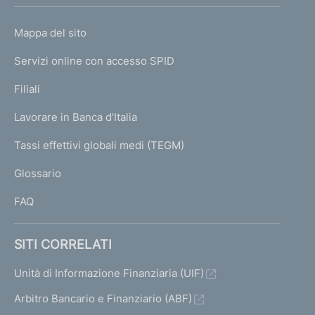
h
o
L
Mappa del sito
m
I
e
Servizi online con accesso SPID
N
p
K
Filiali
a
U
g
Lavorare in Banca d'Italia
T
e
I
Tassi effettivi globali medi (TEGM)
)
L
Glossario
I
FAQ
SITI CORRELATI
Unità di Informazione Finanziaria (UIF)
Arbitro Bancario e Finanziario (ABF)