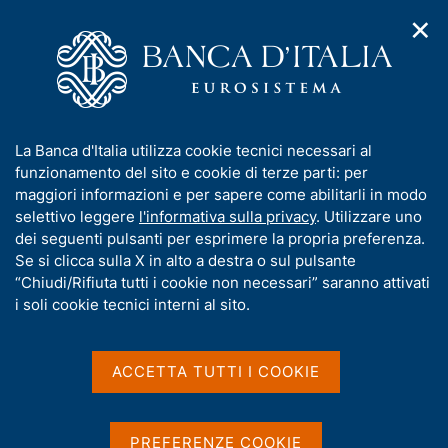
✕
H
A
o
C
p
m
e
r
e
r
i
p
c
Home
/
Media
/
Notizie
/
m
a
a
È online il portale nazionale "Quello che conta"
e
g
n
I
La Banca d'Italia utilizza cookie tecnici necessari al
n
e
e
n
funzionamento del sito e cookie di terze parti: per
u
l
d
f
maggiori informazioni e per sapere come abilitarli in modo
16 APRILE 2018
i
s
o
selettivo leggere
l'informativa sulla privacy
. Utilizzare uno
È online il portale
n
i
r
dei seguenti pulsanti per esprimere la propria preferenza.
a
t
nazionale "Quello che
m
Se si clicca sulla X in alto a destra o sul pulsante
v
o
i
a
“Chiudi/Rifiuta tutti i cookie non necessari” saranno attivati
conta"
g
t
i soli cookie tecnici interni al sito.
a
i
z
v
i
a
o
ACCETTA TUTTI I COOKIE
Condividi
S
n
s
t
e
u
a
i
m
PREFERENZE COOKIE