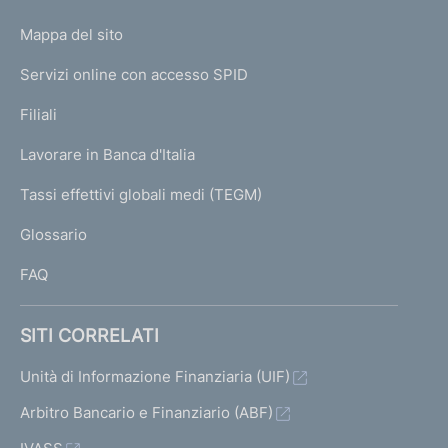
o
L
Mappa del sito
m
I
e
Servizi online con accesso SPID
N
p
K
Filiali
a
U
g
Lavorare in Banca d'Italia
T
e
I
Tassi effettivi globali medi (TEGM)
)
L
Glossario
I
FAQ
SITI CORRELATI
Unità di Informazione Finanziaria (UIF)
Arbitro Bancario e Finanziario (ABF)