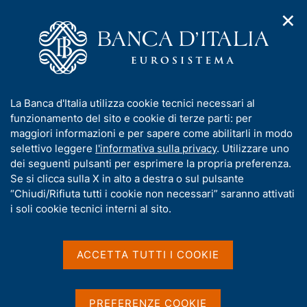
✕
H
A
o
C
p
m
e
r
e
r
i
p
c
Home
/
Media
/
Notizie
/
m
a
a
La Danimarca regola sulle piattaforme T2 e TIPS
e
g
n
dell'Eurosistema i propri pagamenti in corone danesi
I
La Banca d'Italia utilizza cookie tecnici necessari al
n
e
e
n
funzionamento del sito e cookie di terze parti: per
u
l
d
f
maggiori informazioni e per sapere come abilitarli in modo
i
s
23 APRILE 2025
o
selettivo leggere
l'informativa sulla privacy
. Utilizzare uno
n
i
r
La Danimarca regola sulle
dei seguenti pulsanti per esprimere la propria preferenza.
a
t
m
Se si clicca sulla X in alto a destra o sul pulsante
v
o
piattaforme T2 e TIPS
i
a
“Chiudi/Rifiuta tutti i cookie non necessari” saranno attivati
g
t
i soli cookie tecnici interni al sito.
dell'Eurosistema i propri
a
i
z
pagamenti in corone danesi
v
i
a
o
ACCETTA TUTTI I COOKIE
n
s
e
u
Condividi
S
i
PREFERENZE COOKIE