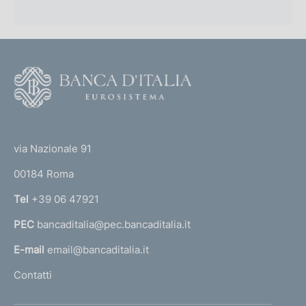
F
o
o
(
t
t
e
via Nazionale 91
o
r
00184 Roma
r
n
Tel
+39 06 47921
a
PEC
bancaditalia@pec.bancaditalia.it
a
l
E-mail
email@bancaditalia.it
l
Contatti
'
h