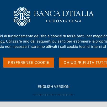
iamo
Compiti
Servizi al cittadino
Pubbli
ari al funzionamento del sito e cookie di terze parti: per maggior
acy
. Utilizzare uno dei seguenti pulsanti per esprimere la propria 
ie non necessari” saranno attivati i soli cookie tecnici interni al 
PREFERENZE COOKIE
CHIUDI/RIFIUTA TUTT
G
ENGLISH VERSION
O
Con data
T
Febbraio 2026
O