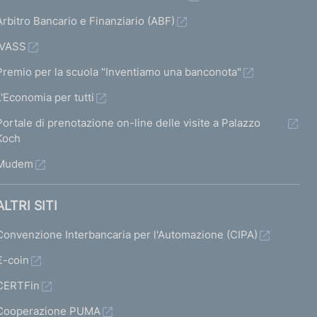
n
l
Arbitro Bancario e Finanziario (ABF)
l
n
d
a
a
d
IVASS
o
s
s
o
Premio per la scuola "Inventiamo una banconota"
d
c
c
d
L'Economia per tutti
i
h
h
i
Portale di prenotazione on-line delle visite a Palazzo
s
e
e
s
Koch
a
r
r
a
Mudem
b
m
m
b
i
a
a
i
ALTRI SITI
l
t
t
l
Convenzione Interbancaria per l'Automazione (CIPA)
i
a
a
i
€-coin
t
2
s
t
CERTFin
a
u
a
Cooperazione PUMA
t
c
t