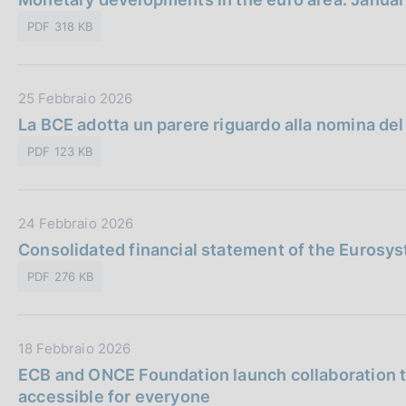
i
t
l
o
PDF 318 KB
a
i
n
P
c
e
u
a
:
D
25 Febbraio 2026
b
z
a
La BCE adotta un parere riguardo alla nomina de
b
i
t
l
o
PDF 123 KB
a
i
n
P
c
e
u
a
:
D
24 Febbraio 2026
b
z
a
Consolidated financial statement of the Eurosy
b
i
t
l
o
PDF 276 KB
a
i
n
P
c
e
u
a
:
D
18 Febbraio 2026
b
z
a
ECB and ONCE Foundation launch collaboration to
b
i
t
accessible for everyone
l
o