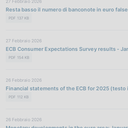
D
27 Febbraio 2026
b
z
a
Resta basso il numero di banconote in euro fals
b
i
t
l
o
PDF 137 KB
a
i
n
P
c
e
u
a
:
D
27 Febbraio 2026
b
z
a
ECB Consumer Expectations Survey results - Jan
b
i
t
l
o
PDF 154 KB
a
i
n
P
c
e
u
a
:
D
26 Febbraio 2026
b
z
a
Financial statements of the ECB for 2025 (testo 
b
i
t
l
o
PDF 112 KB
a
i
n
P
c
e
u
a
:
D
26 Febbraio 2026
b
z
a
Monetary developments in the euro area: January
b