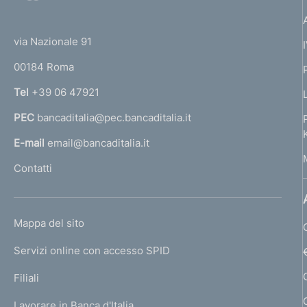
o
n
n
(
t
e
t
e
:
via Nazionale 91
d
o
r
00184 Roma
r
i
n
Tel
+39 06 47921
d
a
PEC
bancaditalia@pec.bancaditalia.it
a
i
l
E-mail
email@bancaditalia.it
p
l
Contatti
'
a
h
g
o
L
Mappa del sito
m
i
I
e
Servizi online con accesso SPID
N
n
p
K
Filiali
a
a
U
g
Lavorare in Banca d'Italia