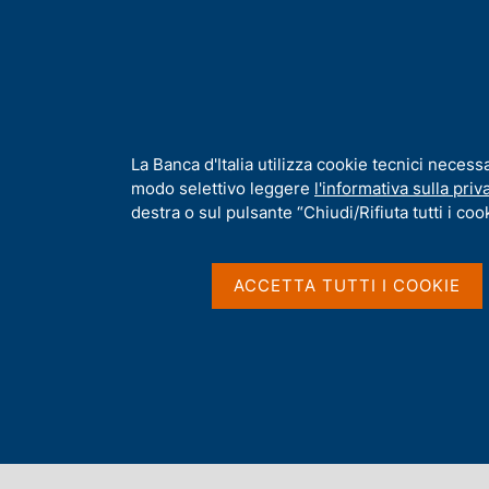
H
Chi s
o
m
e
p
Home
/
Media
/
Comunicati stampa BCE
/
Ricerca
a
g
I
La Banca d'Italia utilizza cookie tecnici necess
Risultati della ricerca
e
n
modo selettivo leggere
l'informativa sulla priv
f
destra o sul pulsante “Chiudi/Rifiuta tutti i cook
o
r
m
ACCETTA TUTTI I COOKIE
a
t
Trova elementi
i
v
a
All'interno di
s
Comunicati stampa BCE
u
i