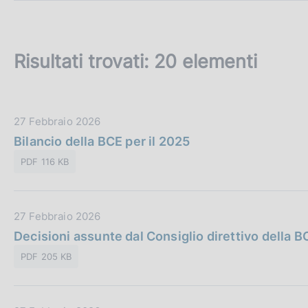
c
o
o
k
Risultati trovati:
20 elementi
i
e
:
D
27 Febbraio 2026
a
Bilancio della BCE per il 2025
t
PDF 116 KB
a
P
u
D
27 Febbraio 2026
b
a
Decisioni assunte dal Consiglio direttivo della 
b
t
l
PDF 205 KB
a
i
P
c
u
a