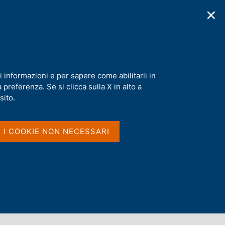
✕
cazioni
Statistiche
Media
|
IT
C
e
r
c
a
i informazioni e per sapere come abilitarli in
n
preferenza. Se si clicca sulla X in alto a
e
l
sito.
s
i
t
I I COOKIE NON NECESSARI
o
Dove si trovano le parole
nel titolo e nel sommario