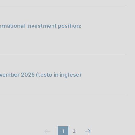
ernational investment position:
vember 2025 (testo in inglese)
(
V
1
2
V
(