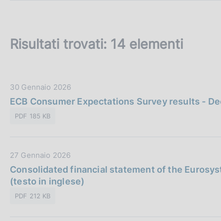
c
o
o
k
Risultati trovati:
14 elementi
i
e
:
D
30 Gennaio 2026
a
ECB Consumer Expectations Survey results - D
t
PDF 185 KB
a
P
u
D
27 Gennaio 2026
b
a
Consolidated financial statement of the Eurosy
b
t
(testo in inglese)
l
a
i
PDF 212 KB
P
c
u
a