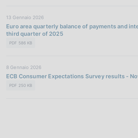
:
u
z
b
i
D
13 Gennaio 2026
b
o
a
Euro area quarterly balance of payments and int
l
n
t
third quarter of 2025
i
e
a
c
:
PDF 586 KB
P
a
u
z
b
i
D
8 Gennaio 2026
b
o
a
ECB Consumer Expectations Survey results - No
l
n
t
i
e
PDF 250 KB
a
c
:
P
a
u
z
b
i
b
o
l
n
C
i
e