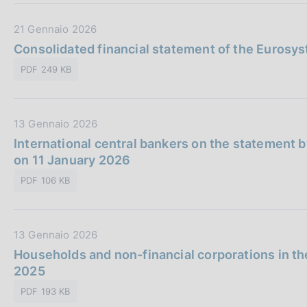
z
b
i
D
21 Gennaio 2026
b
o
a
Consolidated financial statement of the Eurosy
l
n
t
i
e
PDF 249 KB
a
c
:
P
a
u
z
D
13 Gennaio 2026
b
i
a
International central bankers on the statement 
b
o
t
on 11 January 2026
l
n
a
i
e
PDF 106 KB
P
c
:
u
a
b
z
D
13 Gennaio 2026
b
i
a
Households and non-financial corporations in the
l
o
t
2025
i
n
a
c
e
PDF 193 KB
P
a