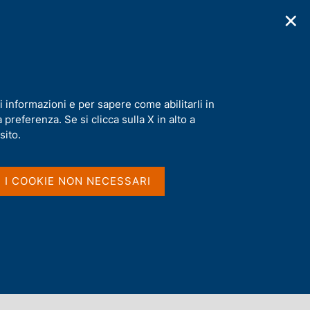
✕
cazioni
Statistiche
Media
|
IT
C
e
r
c
a
i informazioni e per sapere come abilitarli in
n
preferenza. Se si clicca sulla X in alto a
e
l
sito.
s
i
t
I I COOKIE NON NECESSARI
o
Dove si trovano le parole
nel titolo e nel sommario