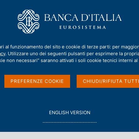
iamo
Compiti
Servizi al cittadino
Pubbli
ari al funzionamento del sito e cookie di terze parti: per maggior
acy
. Utilizzare uno dei seguenti pulsanti per esprimere la propria 
ie non necessari” saranno attivati i soli cookie tecnici interni al 
PREFERENZE COOKIE
CHIUDI/RIFIUTA TUTT
G
ENGLISH VERSION
O
Con data
T
Gennaio 2026
O