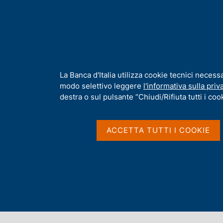
H
Chi s
o
m
e
p
Home
/
Media
/
Comunicati stampa BCE
/
Ricerca
a
g
I
La Banca d'Italia utilizza cookie tecnici necess
Risultati della ricerca
e
n
modo selettivo leggere
l'informativa sulla priv
f
destra o sul pulsante “Chiudi/Rifiuta tutti i cook
o
r
m
ACCETTA TUTTI I COOKIE
a
t
Trova elementi
i
v
a
All'interno di
s
Comunicati stampa BCE
u
i