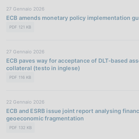
b
z
D
27 Gennaio 2026
b
i
a
ECB amends monetary policy implementation guid
l
o
t
i
n
PDF 121 KB
a
c
e
P
a
:
u
z
D
27 Gennaio 2026
b
i
a
ECB paves way for acceptance of DLT-based asse
b
o
t
collateral (testo in inglese)
l
n
a
i
e
PDF 116 KB
P
c
:
u
a
b
z
D
22 Gennaio 2026
b
i
a
ECB and ESRB issue joint report analysing financi
l
o
t
geoeconomic fragmentation
i
n
a
c
e
PDF 132 KB
P
a
:
u