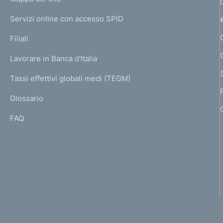
m
i
I
e
Servizi online con accesso SPID
N
n
p
K
Filiali
a
a
U
g
Lavorare in Banca d'Italia
T
z
e
I
Tassi effettivi globali medi (TEGM)
)
i
L
Glossario
I
o
FAQ
n
e
d
e
i