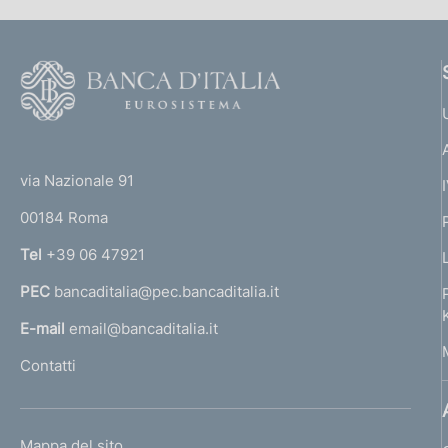
c
:
o
a
z
m
F
i
o
a
o
o
n
n
(
t
e
t
e
:
via Nazionale 91
d
o
r
00184 Roma
r
i
n
Tel
+39 06 47921
d
a
PEC
bancaditalia@pec.bancaditalia.it
a
i
l
E-mail
email@bancaditalia.it
p
l
Contatti
'
a
h
g
o
L
Mappa del sito