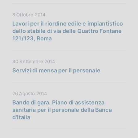
u
o
b
n
D
8 Ottobre 2014
b
e
a
Lavori per il riordino edile e impiantistico
l
:
t
dello stabile di via delle Quattro Fontane
i
:
a
121/123, Roma
c
P
a
u
z
b
D
30 Settembre 2014
i
b
a
Servizi di mensa per il personale
o
l
t
n
i
a
e
c
P
:
D
26 Agosto 2014
a
u
:
a
Bando di gara. Piano di assistenza
z
b
t
sanitaria per il personale della Banca
i
b
a
d'Italia
o
l
P
n
i
u
e
c
b