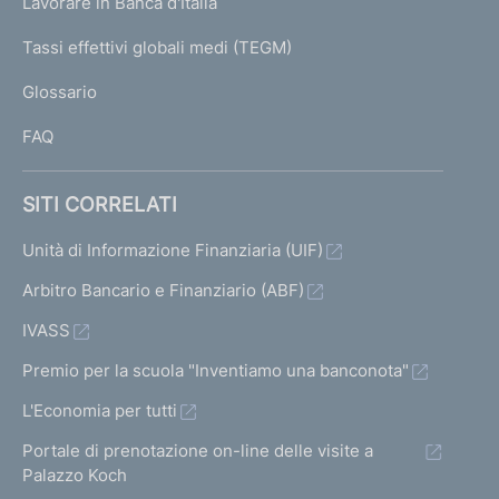
Lavorare in Banca d'Italia
T
e
I
Tassi effettivi globali medi (TEGM)
)
L
Glossario
I
FAQ
SITI CORRELATI
Unità di Informazione Finanziaria (UIF)
Arbitro Bancario e Finanziario (ABF)
IVASS
Premio per la scuola "Inventiamo una banconota"
L'Economia per tutti
Portale di prenotazione on-line delle visite a
Palazzo Koch