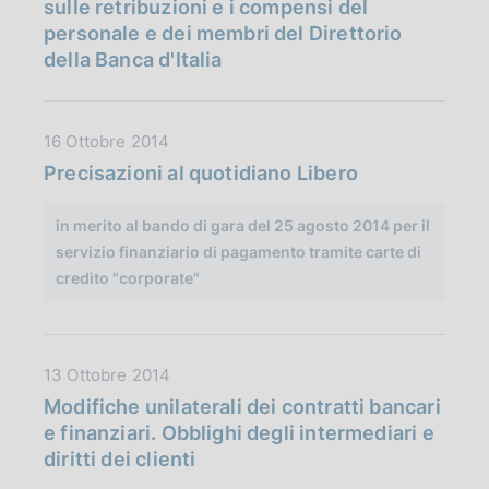
t
sulle retribuzioni e i compensi del
l
a
personale e dei membri del Direttorio
i
P
della Banca d'Italia
c
u
a
b
z
b
D
16 Ottobre 2014
i
l
a
Precisazioni al quotidiano Libero
o
i
t
n
c
a
in merito al bando di gara del 25 agosto 2014 per il
e
a
P
servizio finanziario di pagamento tramite carte di
:
z
u
credito "corporate"
:
i
b
o
b
n
l
e
D
13 Ottobre 2014
i
:
a
c
Modifiche unilaterali dei contratti bancari
:
t
a
e finanziari. Obblighi degli intermediari e
a
z
diritti dei clienti
P
i