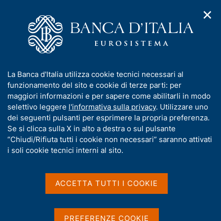
✕
H
A
o
C
p
m
e
r
e
r
i
p
c
Home
/
Media
/
Approfondimenti
/
Ricerca
m
a
a
e
g
n
Risultati della ricerca
I
La Banca d'Italia utilizza cookie tecnici necessari al
n
e
e
n
funzionamento del sito e cookie di terze parti: per
u
l
d
f
maggiori informazioni e per sapere come abilitarli in modo
i
s
o
selettivo leggere
l'informativa sulla privacy
. Utilizzare uno
n
i
r
dei seguenti pulsanti per esprimere la propria preferenza.
a
t
m
Se si clicca sulla X in alto a destra o sul pulsante
v
o
i
a
“Chiudi/Rifiuta tutti i cookie non necessari” saranno attivati
g
t
i soli cookie tecnici interni al sito.
a
i
Trova elementi
z
v
i
a
o
ACCETTA TUTTI I COOKIE
n
s
All'interno di
e
u
Approfondimenti
i
con data
PREFERENZE COOKIE