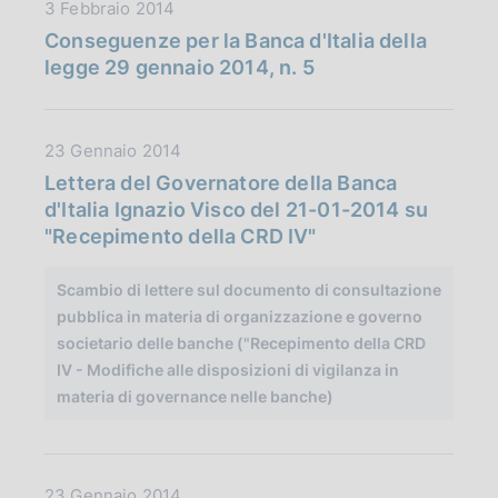
:
D
3 Febbraio 2014
a
b
:
a
Conseguenze per la Banca d'Italia della
z
l
t
legge 29 gennaio 2014, n. 5
i
i
a
o
c
P
n
a
u
e
D
23 Gennaio 2014
z
b
:
a
Lettera del Governatore della Banca
i
b
:
t
d'Italia Ignazio Visco del 21-01-2014 su
o
l
a
"Recepimento della CRD IV"
n
i
P
e
c
u
Scambio di lettere sul documento di consultazione
:
a
b
pubblica in materia di organizzazione e governo
:
z
b
societario delle banche ("Recepimento della CRD
i
l
IV - Modifiche alle disposizioni di vigilanza in
o
i
materia di governance nelle banche)
n
c
e
a
:
z
:
D
23 Gennaio 2014
i