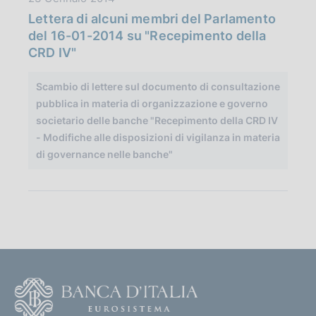
a
o
Lettera di alcuni membri del Parlamento
t
n
del 16-01-2014 su "Recepimento della
a
e
CRD IV"
P
:
u
:
Scambio di lettere sul documento di consultazione
b
pubblica in materia di organizzazione e governo
b
societario delle banche "Recepimento della CRD IV
l
- Modifiche alle disposizioni di vigilanza in materia
i
di governance nelle banche"
c
a
z
i
o
n
e
F
:
o
: