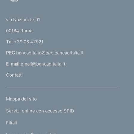
o
(
t
t
e
via Nazionale 91
o
r
00184 Roma
r
n
Tel
+39 06 47921
a
PEC
bancaditalia@pec.bancaditalia.it
a
l
E-mail
email@bancaditalia.it
l
Contatti
'
h
o
L
Mappa del sito
m
I
e
Servizi online con accesso SPID
N
p
K
Filiali
a
U
g