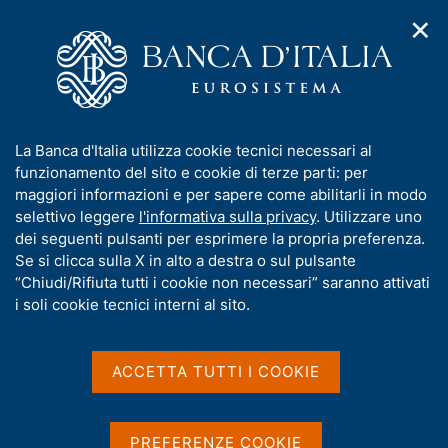
✕
H
A
o
C
p
m
e
r
e
r
i
p
c
Home
/
Media
/
Agenda
m
a
a
e
g
n
I
La Banca d'Italia utilizza cookie tecnici necessari al
n
e
e
Agenda
n
funzionamento del sito e cookie di terze parti: per
u
l
d
f
maggiori informazioni e per sapere come abilitarli in modo
i
s
o
selettivo leggere
l'informativa sulla privacy
. Utilizzare uno
Agenda delle pubblicazioni ufficiali e delle
n
i
r
dei seguenti pulsanti per esprimere la propria preferenza.
a
statistiche della Banca d'Italia, dei convegni e
t
m
Se si clicca sulla X in alto a destra o sul pulsante
v
o
seminari organizzati dalla Banca, degli impegni
i
a
“Chiudi/Rifiuta tutti i cookie non necessari” saranno attivati
nazionali e internazionali degli esponenti della
g
t
i soli cookie tecnici interni al sito.
a
Banca.
i
z
v
i
Visualizza
a
o
ACCETTA TUTTI I COOKIE
n
s
e
u
i
PREFERENZE COOKIE