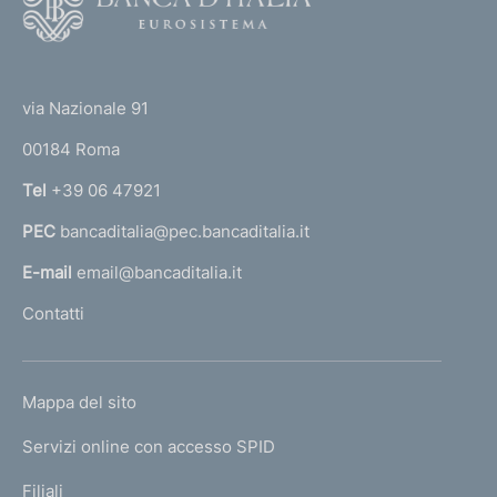
o
o
(
t
t
e
via Nazionale 91
o
r
00184 Roma
r
n
Tel
+39 06 47921
a
PEC
bancaditalia@pec.bancaditalia.it
a
l
E-mail
email@bancaditalia.it
l
Contatti
'
h
o
L
Mappa del sito
m
I
e
Servizi online con accesso SPID
N
p
K
Filiali