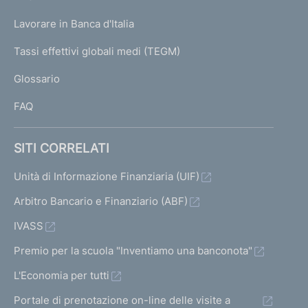
a
U
g
Lavorare in Banca d'Italia
T
e
I
Tassi effettivi globali medi (TEGM)
)
L
Glossario
I
FAQ
SITI CORRELATI
Unità di Informazione Finanziaria (UIF)
Arbitro Bancario e Finanziario (ABF)
IVASS
Premio per la scuola "Inventiamo una banconota"
L'Economia per tutti
Portale di prenotazione on-line delle visite a