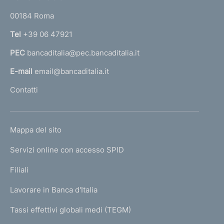
o
r
00184 Roma
r
n
Tel
+39 06 47921
a
PEC
bancaditalia@pec.bancaditalia.it
a
l
E-mail
email@bancaditalia.it
l
Contatti
'
h
o
L
Mappa del sito
m
I
e
Servizi online con accesso SPID
N
p
K
Filiali
a
U
g
Lavorare in Banca d'Italia
T
e
I
Tassi effettivi globali medi (TEGM)
)
L