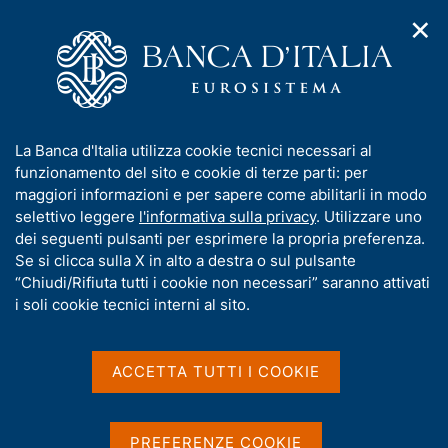
✕
H
A
o
C
p
m
e
r
e
r
i
p
c
Home
/
Media
/
Agenda
/
m
a
a
Le riserve ufficiali della Banca d'Italia
e
g
n
I
La Banca d'Italia utilizza cookie tecnici necessari al
n
e
e
n
funzionamento del sito e cookie di terze parti: per
u
l
d
Le riserve ufficiali della
f
maggiori informazioni e per sapere come abilitarli in modo
i
s
o
selettivo leggere
l'informativa sulla privacy
. Utilizzare uno
Banca d'Italia
n
i
r
dei seguenti pulsanti per esprimere la propria preferenza.
a
t
m
Se si clicca sulla X in alto a destra o sul pulsante
v
o
i
a
“Chiudi/Rifiuta tutti i cookie non necessari” saranno attivati
05 SETTEMBRE 2025
g
t
i soli cookie tecnici interni al sito.
BANCA D'ITALIA - ROMA
a
i
z
v
i
a
o
ACCETTA TUTTI I COOKIE
Condividi
S
n
s
t
e
u
a
i
PREFERENZE COOKIE
m