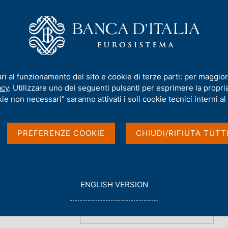
iamo
Compiti
Servizi al cittadino
Pubbli
ti
/
Archivio interventi
ari al funzionamento del sito e cookie di terze parti: per maggior
acy
. Utilizzare uno dei seguenti pulsanti per esprimere la propria 
ie non necessari” saranno attivati i soli cookie tecnici interni al 
PREFERENZE COOKIE
CHIUDI/RIFIUTA TUTT
G
ENGLISH VERSION
O
023
T
O