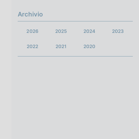
g
i
Archivio
n
a
2026
2025
2024
2023
2022
2021
2020