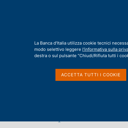
H
Chi s
o
m
e
p
Home
/
Interventi e interviste dei Vice Direttori generali
/
Interven
a
g
I
La Banca d'Italia utilizza cookie tecnici necess
Archivio interventi
e
n
modo selettivo leggere
l'informativa sulla priv
f
destra o sul pulsante “Chiudi/Rifiuta tutti i cook
o
r
m
ACCETTA TUTTI I COOKIE
a
t
i
v
a
s
Elenco delle pubblicazioni 2
T
u
u
i