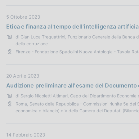
b
e
l
:
D
5 Ottobre 2023
i
a
c
Etica e finanza al tempo dell'intelligenza artificia
t
a
di Gian Luca Trequattrini, Funzionario Generale della Banca d'
a
z
della corruzione
P
i
Firenze - Fondazione Spadolini Nuova Antologia - Tavola Ro
u
o
b
n
b
e
D
20 Aprile 2023
l
:
a
i
Audizione preliminare all'esame del Documento 
t
c
di Sergio Nicoletti Altimari, Capo del Dipartimento Economia e 
a
a
Roma, Senato della Repubblica - Commissioni riunite 5a del
P
z
economica e bilancio) e V della Camera dei Deputati (Bilanc
u
i
b
o
b
n
D
14 Febbraio 2023
l
e