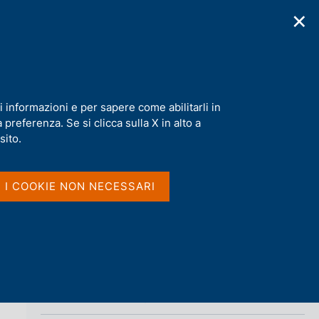
✕
cazioni
Statistiche
Media
|
IT
C
e
r
c
a
i informazioni e per sapere come abilitarli in
n
preferenza. Se si clicca sulla X in alto a
e
Condividi
l
sito.
s
i
S
t
I I COOKIE NON NECESSARI
t
o
a
m
p
a
l
a
p
Vai al livello superiore 
INTERVENTI
a