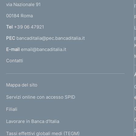
t
e
via Nazionale 91
o
r
00184 Roma
r
n
Tel
+39 06 47921
a
PEC
bancaditalia@pec.bancaditalia.it
a
l
E-mail
email@bancaditalia.it
l
Contatti
'
h
o
L
Mappa del sito
m
I
e
Servizi online con accesso SPID
N
p
K
Filiali
a
U
g
Lavorare in Banca d'Italia
T
e
I
Tassi effettivi globali medi (TEGM)
)