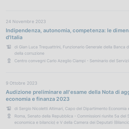
t
c
o
t
o
i
D
24 Novembre 2023
k
a
i
Indipendenza, autonomia, competenza: le dimensi
e
t
d'Italia
:
a
di Gian Luca Trequattrini, Funzionario Generale della Banca d'
P
della corruzione
u
Centro convegni Carlo Azeglio Ciampi - Seminario del Servizi
b
b
l
D
9 Ottobre 2023
i
a
c
Audizione preliminare all'esame della Nota di 
t
a
economia e finanza 2023
a
z
di Sergio Nicoletti Altimari, Capo del Dipartimento Economia e 
P
i
Roma, Senato della Repubblica - Commissioni riunite 5a del
u
o
economica e bilancio) e V della Camera dei Deputati (Bilanc
b
n