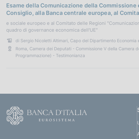
a
i
:
Esame della Comunicazione della Commissione e
t
c
Consiglio, alla Banca centrale europea, al Comi
a
a
e sociale europeo e al Comitato delle Regioni "Comunicazion
P
z
quadro di governance economica dell'UE"
u
i
b
o
di Sergio Nicoletti Altimari, Capo del Dipartimento Economia e 
b
n
Roma, Camera dei Deputati - Commissione V della Camera dei
l
e
Programmazione) - Testimonianza
i
:
c
a
z
i
o
n
F
e
o
:
o
(
t