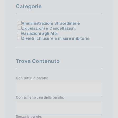
e
e
Categorie
s
d
s
e
Amministrazioni Straordinarie
Liquidazioni e Cancellazioni
i
n
Variazioni agli Albi
v
Divieti, chiusure e misure inibitorie
t
a
e
1
1
Trova Contenuto
5
Con tutte le parole:
Con almeno una delle parole:
Senza le parole: