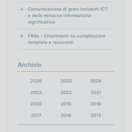
a
a
a
i
Comunicazione di gravi incidenti ICT
s
s
s
e delle minacce informatiche
r
significative
c
c
c
i
h
h
h
FAQs - Chiarimenti su compilazione
e
e
template e resoconti
s
e
r
r
r
u
m
m
m
Archivio
l
a
a
a
t
t
t
2026
2025
2024
t
a
a
a
a
2023
2022
2021
1
s
p
t
2020
2019
2018
u
r
i
2017
2016
2015
c
e
c
c