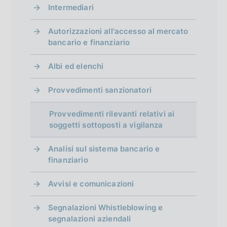
a
Intermediari
i
a
a
a
a
i
a
i
g
l
t
t
t
t
l
t
l
Autorizzazioni all'accesso al mercato
i
i
a
a
a
a
i
a
i
bancario e finanziario
t
2
3
4
5
t
n
s
t
Albi ed elenchi
a
a
u
a
a
t
t
Provvedimenti sanzionatori
c
t
z
o
o
c
o
Provvedimenti rilevanti relativi ai
i
)
)
e
)
soggetti sottoposti a vigilanza
V
V
o
s
V
Analisi sul sistema bancario e
a
a
s
a
n
finanziario
i
i
i
i
e
Avvisi e comunicazioni
a
a
v
a
d
l
l
a
l
Segnalazioni Whistleblowing e
l
l
segnalazioni aziendali
e
l