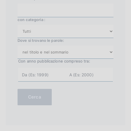
con categoria :
Dove si trovano le parole:
Con anno pubblicazione
compreso tra:
a
a
n
n
n
n
o
o
i
f
n
i
Cerca
i
n
z
e
i
(
o
e
(
s
e
.
s
2
.
0