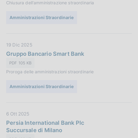
o
Chiusura dell'amministrazione straordinaria
P
n
u
e
Amministrazioni Straordinarie
b
:
b
l
i
D
19 Dic 2025
c
a
Gruppo Bancario Smart Bank
a
t
PDF 105 KB
z
a
i
Proroga delle amministrazioni straordinarie
P
o
u
n
Amministrazioni Straordinarie
b
e
b
:
l
i
D
6 Ott 2025
c
a
Persia International Bank Plc
a
t
Succursale di Milano
z
a