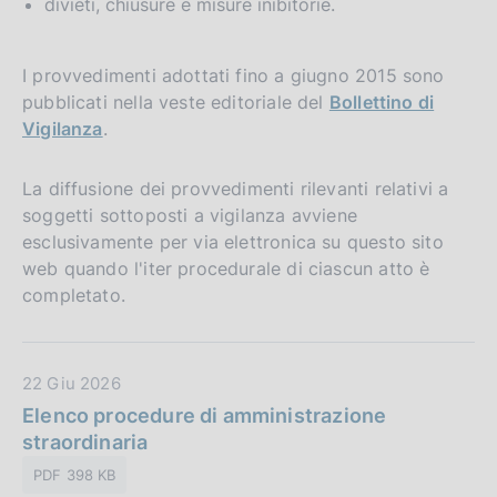
divieti, chiusure e misure inibitorie.
I provvedimenti adottati fino a giugno 2015 sono
pubblicati nella veste editoriale del
Bollettino di
Vigilanza
.
La diffusione dei provvedimenti rilevanti relativi a
soggetti sottoposti a vigilanza avviene
esclusivamente per via elettronica su questo sito
web quando l'iter procedurale di ciascun atto è
completato.
D
22 Giu 2026
a
Elenco procedure di amministrazione
t
straordinaria
a
PDF 398 KB
P