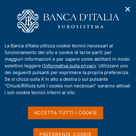
✕
H
A
o
C
p
m
e
r
e
r
i
p
c
Home
/
Compiti
/
m
a
a
Vigilanza sul sistema bancario e finanziario
/
e
g
n
Provvedimenti rilevanti relativi ai soggetti sottoposti a vigilanza
I
La Banca d'Italia utilizza cookie tecnici necessari al
n
e
e
n
funzionamento del sito e cookie di terze parti: per
u
l
d
f
maggiori informazioni e per sapere come abilitarli in modo
i
s
Provvedimenti rilevanti
o
selettivo leggere
l'informativa sulla privacy
. Utilizzare uno
n
i
r
dei seguenti pulsanti per esprimere la propria preferenza.
a
relativi ai soggetti
t
m
Se si clicca sulla X in alto a destra o sul pulsante
v
o
sottoposti a vigilanza
i
a
“Chiudi/Rifiuta tutti i cookie non necessari” saranno attivati
g
t
i soli cookie tecnici interni al sito.
a
i
z
v
i
La presente sezione riporta i provvedimenti rilevanti
a
o
ACCETTA TUTTI I COOKIE
relativi ai soggetti sottoposti a vigilanza riferiti a:
n
s
e
u
i
procedure di amministrazione straordinaria:
PREFERENZE COOKIE