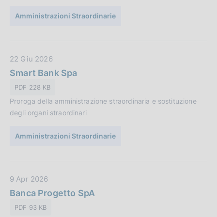
u
Amministrazioni Straordinarie
b
b
l
i
D
22 Giu 2026
c
a
Smart Bank Spa
a
t
PDF 228 KB
z
a
i
Proroga della amministrazione straordinaria e sostituzione
P
o
degli organi straordinari
u
n
b
e
Amministrazioni Straordinarie
b
:
l
i
c
D
9 Apr 2026
a
a
Banca Progetto SpA
z
t
PDF 93 KB
i
a