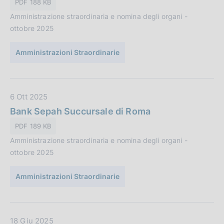
PDF 188 KB
i
P
o
Amministrazione straordinaria e nomina degli organi -
u
n
ottobre 2025
b
e
b
:
Amministrazioni Straordinarie
l
i
c
a
D
6 Ott 2025
z
a
Bank Sepah Succursale di Roma
i
t
PDF 189 KB
o
a
n
Amministrazione straordinaria e nomina degli organi -
P
e
ottobre 2025
u
:
b
Amministrazioni Straordinarie
b
l
i
c
D
18 Giu 2025