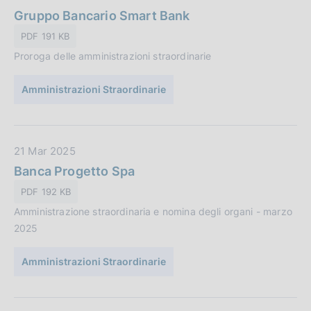
a
a
Gruppo Bancario Smart Bank
z
t
PDF 191 KB
i
a
o
Proroga delle amministrazioni straordinarie
P
n
u
e
Amministrazioni Straordinarie
b
:
b
l
i
D
21 Mar 2025
c
a
Banca Progetto Spa
a
t
PDF 192 KB
z
a
i
Amministrazione straordinaria e nomina degli organi - marzo
P
o
2025
u
n
b
e
Amministrazioni Straordinarie
b
:
l
i