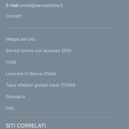
e
a
v
a
l
E-mail
email@bancaditalia.it
d
l
l
a
l
Contatti
'
l
e
l
h
a
a
i
o
L
Mappa del sito
s
s
m
r
I
c
e
c
Servizi online con accesso SPID
N
p
i
h
h
K
Filiali
a
e
s
e
U
g
Lavorare in Banca d'Italia
r
T
r
e
u
I
Tassi effettivi globali medi (TEGM)
m
)
m
l
L
a
a
Glossario
I
t
t
t
FAQ
a
a
a
1
p
SITI CORRELATI
t