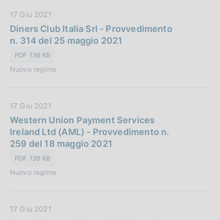
l
:
D
17 Giu 2021
i
a
Diners Club Italia Srl - Provvedimento
c
t
n. 314 del 25 maggio 2021
a
a
z
PDF 136 KB
P
i
Nuovo regime
u
o
b
n
b
e
D
17 Giu 2021
l
:
a
Western Union Payment Services
i
t
Ireland Ltd (AML) - Provvedimento n.
c
a
259 del 18 maggio 2021
a
P
z
PDF 139 KB
u
i
Nuovo regime
b
o
b
n
l
e
D
17 Giu 2021
i
: