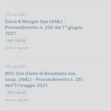
b
l
D
14 Lug 2021
i
a
Davis & Morgan Spa (AML) -
c
t
Provvedimento n. 320 del 1° giugno
a
a
2021
z
P
i
PDF 138 KB
u
o
Nuovo regime
b
n
b
e
l
:
D
14 Lug 2021
i
a
BCC Don Stella di Resuttano soc.
c
t
coop. (AML) - Provvedimento n. 281
a
a
dell'11 maggio 2021
z
P
i
PDF 139 KB
u
o
Nuovo regime
b
n
b
e