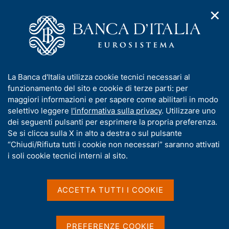
✕
H
A
o
C
p
m
e
r
e
r
i
p
c
Home
/
Compiti
/
m
a
a
Vigilanza sul sistema bancario e finanziario
/
e
g
n
Provvedimenti sanzionatori
/
I
La Banca d'Italia utilizza cookie tecnici necessari al
n
e
e
Archivio Provvedimenti Sanzionatori
n
funzionamento del sito e cookie di terze parti: per
u
l
d
f
maggiori informazioni e per sapere come abilitarli in modo
i
s
o
selettivo leggere
l'informativa sulla privacy
. Utilizzare uno
n
i
Archivio Provvedimenti
r
dei seguenti pulsanti per esprimere la propria preferenza.
a
t
m
Se si clicca sulla X in alto a destra o sul pulsante
v
Sanzionatori
o
i
a
“Chiudi/Rifiuta tutti i cookie non necessari” saranno attivati
g
t
i soli cookie tecnici interni al sito.
a
i
z
In questa sezione sono contenuti i provvedimenti
v
i
sanzionatori adottati dalla Banca d'Italia da più di
a
o
ACCETTA TUTTI I COOKIE
n
s
cinque anni, fatta eccezione per quelli pubblicati -
e
u
fino al 2015 - nella veste editoriale del Bollettino di
i
Vigilanza.
PREFERENZE COOKIE