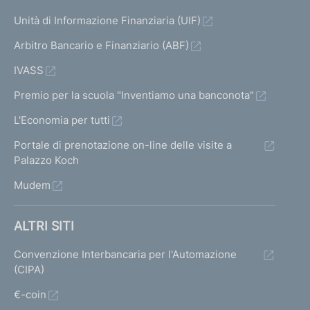
r
i
Unità di Informazione Finanziaria (UIF)
e
Arbitro Bancario e Finanziario (ABF)
c
IVASS
e
Premio per la scuola "Inventiamo una banconota"
d
e
L'Economia per tutti
n
Portale di prenotazione on-line delle visite a
Palazzo Koch
t
Mudem
e
1
ALTRI SITI
Convenzione Interbancaria per l'Automazione
(CIPA)
€-coin