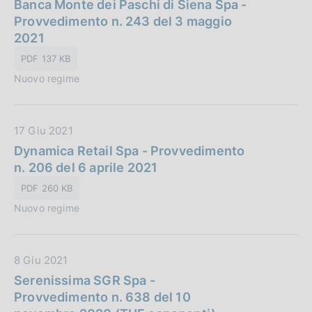
a
Banca Monte dei Paschi di Siena Spa -
c
t
Provvedimento n. 243 del 3 maggio
a
a
2021
z
P
i
PDF 137 KB
u
o
Nuovo regime
b
n
b
e
l
:
D
17 Giu 2021
i
a
Dynamica Retail Spa - Provvedimento
c
t
n. 206 del 6 aprile 2021
a
a
z
PDF 260 KB
P
i
Nuovo regime
u
o
b
n
b
e
D
8 Giu 2021
l
:
a
Serenissima SGR Spa -
i
t
Provvedimento n. 638 del 10
c
a