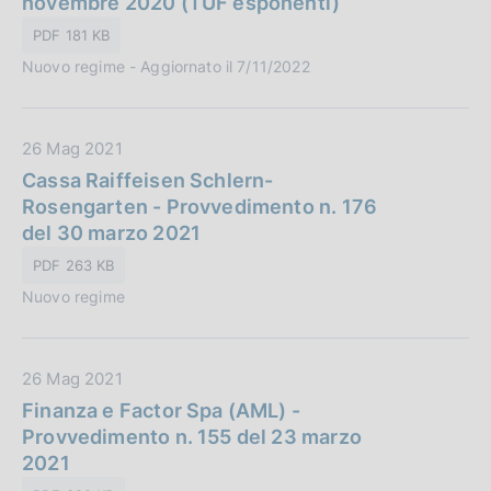
novembre 2020 (TUF esponenti)
a
P
z
PDF 181 KB
u
i
Nuovo regime - Aggiornato il 7/11/2022
b
o
b
n
l
e
D
26 Mag 2021
i
:
a
Cassa Raiffeisen Schlern-
c
t
Rosengarten - Provvedimento n. 176
a
a
del 30 marzo 2021
z
P
i
PDF 263 KB
u
o
Nuovo regime
b
n
b
e
l
:
D
26 Mag 2021
i
a
Finanza e Factor Spa (AML) -
c
t
Provvedimento n. 155 del 23 marzo
a
a
2021
z
P
i