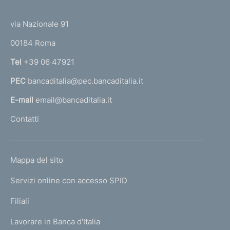
(
t
t
e
via Nazionale 91
o
r
00184 Roma
r
n
Tel
+39 06 47921
a
PEC
bancaditalia@pec.bancaditalia.it
a
l
E-mail
email@bancaditalia.it
l
Contatti
'
h
o
L
Mappa del sito
m
I
e
Servizi online con accesso SPID
N
p
K
Filiali
a
U
g
Lavorare in Banca d'Italia
T