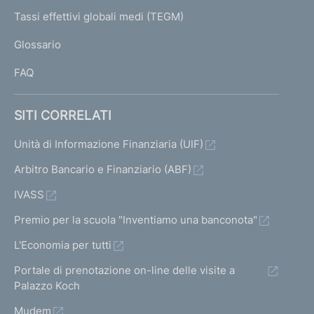
e
I
Tassi effettivi globali medi (TEGM)
)
L
Glossario
I
FAQ
SITI CORRELATI
Unità di Informazione Finanziaria (UIF)
Arbitro Bancario e Finanziario (ABF)
IVASS
Premio per la scuola "Inventiamo una banconota"
L'Economia per tutti
Portale di prenotazione on-line delle visite a
Palazzo Koch
Mudem