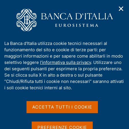
✕
H
A
o
C
p
m
e
r
e
r
i
p
c
Home
/
Compiti
/
m
a
a
Vigilanza sul sistema bancario e finanziario
/
Normativa
/
e
g
n
Consultazioni
/
I
La Banca d'Italia utilizza cookie tecnici necessari al
n
e
e
Disposizioni in materia di bilancio delle banche e degli altri
n
funzionamento del sito e cookie di terze parti: per
u
l
intermediari finanziari vigilati sugli impatti del Covid-19
d
f
maggiori informazioni e per sapere come abilitarli in modo
i
s
o
selettivo leggere
l'informativa sulla privacy
. Utilizzare uno
n
i
Disposizioni in materia di
r
dei seguenti pulsanti per esprimere la propria preferenza.
a
t
m
Se si clicca sulla X in alto a destra o sul pulsante
v
bilancio delle banche e
o
i
a
“Chiudi/Rifiuta tutti i cookie non necessari” saranno attivati
degli altri intermediari
g
t
i soli cookie tecnici interni al sito.
a
i
finanziari vigilati sugli
z
v
i
impatti del Covid-19
a
o
ACCETTA TUTTI I COOKIE
n
s
e
u
e delle misure di sostegno adottate per far
i
PREFERENZE COOKIE