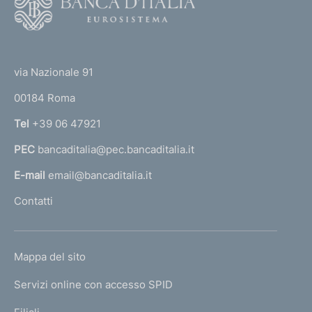
o
n
o
e
(
t
:
t
e
via Nazionale 91
o
r
00184 Roma
r
n
Tel
+39 06 47921
a
PEC
bancaditalia@pec.bancaditalia.it
a
l
E-mail
email@bancaditalia.it
l
Contatti
'
h
o
L
Mappa del sito
m
I
e
Servizi online con accesso SPID
N
p
K