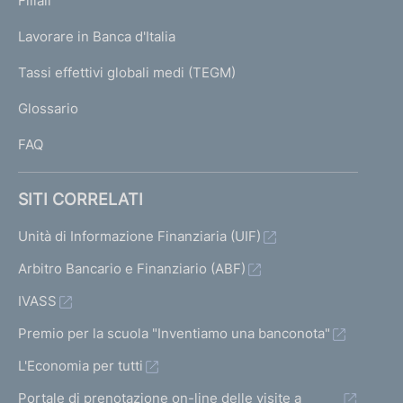
Filiali
a
U
g
Lavorare in Banca d'Italia
T
e
I
Tassi effettivi globali medi (TEGM)
)
L
Glossario
I
FAQ
SITI CORRELATI
Unità di Informazione Finanziaria (UIF)
Arbitro Bancario e Finanziario (ABF)
IVASS
Premio per la scuola "Inventiamo una banconota"
L'Economia per tutti
Portale di prenotazione on-line delle visite a