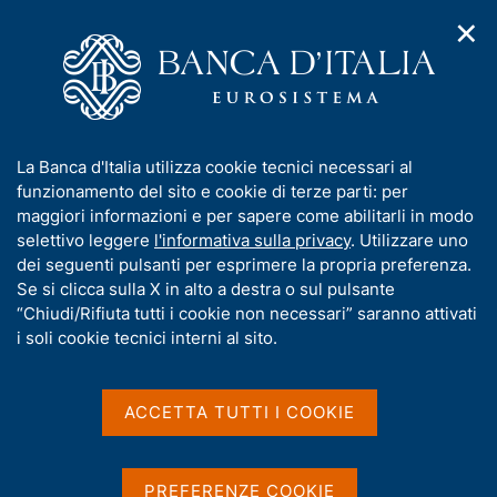
✕
H
A
o
C
p
m
e
r
e
r
i
p
c
Home
/
Compiti
/
Risoluzione e gestione delle crisi
/
m
a
a
Provvedimenti dell'Autorità di risoluzione delle crisi
/
Ricerca
e
g
n
I
La Banca d'Italia utilizza cookie tecnici necessari al
n
e
e
Risultati della ricerca
n
funzionamento del sito e cookie di terze parti: per
u
l
d
f
maggiori informazioni e per sapere come abilitarli in modo
i
s
o
selettivo leggere
l'informativa sulla privacy
. Utilizzare uno
n
i
r
dei seguenti pulsanti per esprimere la propria preferenza.
a
t
m
Se si clicca sulla X in alto a destra o sul pulsante
v
o
i
a
“Chiudi/Rifiuta tutti i cookie non necessari” saranno attivati
g
t
i soli cookie tecnici interni al sito.
a
i
z
Trova elementi
v
i
a
o
ACCETTA TUTTI I COOKIE
n
s
e
u
All'interno di
i
Provvedimenti dell'Autorità di risoluzione delle crisi
PREFERENZE COOKIE