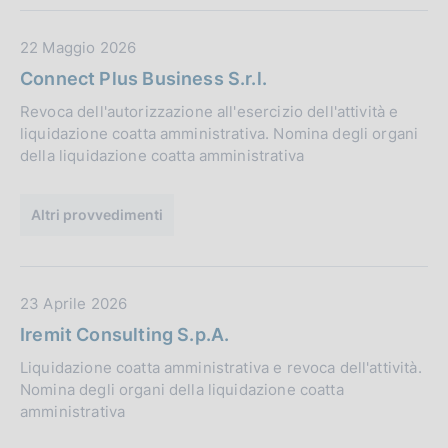
b
l
D
22 Maggio 2026
i
a
Connect Plus Business S.r.l.
c
t
a
Revoca dell'autorizzazione all'esercizio dell'attività e
a
z
liquidazione coatta amministrativa. Nomina degli organi
P
della liquidazione coatta amministrativa
i
u
o
b
n
b
Altri provvedimenti
e
l
:
i
c
D
23 Aprile 2026
a
a
Iremit Consulting S.p.A.
z
t
i
Liquidazione coatta amministrativa e revoca dell'attività.
a
o
Nomina degli organi della liquidazione coatta
P
n
amministrativa
u
e
b