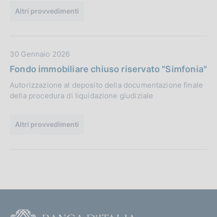
:
b
Altri provvedimenti
l
i
c
D
30 Gennaio 2026
a
a
Fondo immobiliare chiuso riservato "Simfonia"
z
t
i
Autorizzazione al deposito della documentazione finale
a
o
della procedura di liquidazione giudiziale
P
n
u
e
b
Altri provvedimenti
:
b
l
i
c
a
z
i
F
o