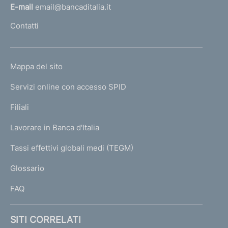
l
E-mail
email@bancaditalia.it
l
Contatti
'
h
o
L
Mappa del sito
m
I
e
Servizi online con accesso SPID
N
p
K
Filiali
a
U
g
Lavorare in Banca d'Italia
T
e
I
Tassi effettivi globali medi (TEGM)
)
L
Glossario
I
FAQ
SITI CORRELATI