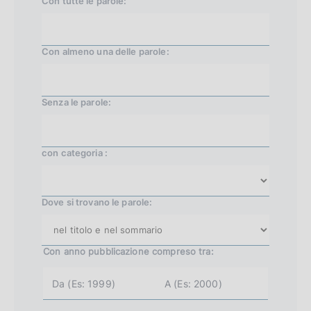
Con tutte le parole:
l
a
a
a
t
t
t
t
Con almeno una delle parole:
a
a
a
a
i
8
s
t
Senza le parole:
n
u
i
i
c
z
c
con categoria :
i
e
a
s
Dove si trovano le parole:
l
s
e
i
Con anno pubblicazione
compreso tra:
v
a
a
n
n
a
n
n
o
o
1