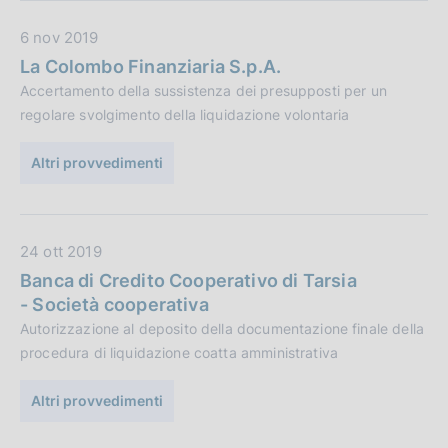
l
D
6 nov 2019
i
a
c
La Colombo Finanziaria S.p.A.
t
a
Accertamento della sussistenza dei presupposti per un
a
z
regolare svolgimento della liquidazione volontaria
P
i
u
o
Altri provvedimenti
b
n
b
e
l
:
D
24 ott 2019
i
a
c
Banca di Credito Cooperativo di Tarsia
t
a
- Società cooperativa
a
z
Autorizzazione al deposito della documentazione finale della
P
i
procedura di liquidazione coatta amministrativa
u
o
b
n
Altri provvedimenti
b
e
l
: