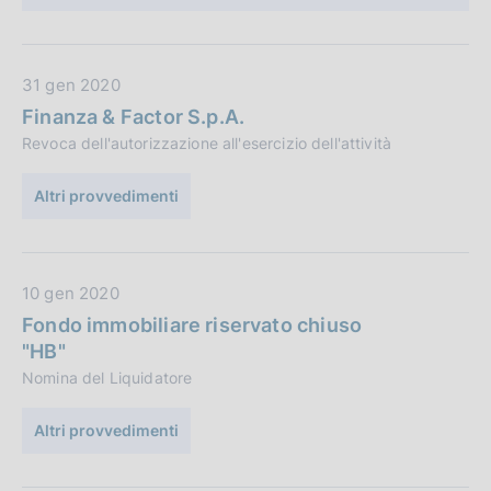
b
e
l
:
i
D
31 gen 2020
c
a
a
Finanza & Factor S.p.A.
t
z
Revoca dell'autorizzazione all'esercizio dell'attività
a
i
P
o
Altri provvedimenti
u
n
b
e
b
:
D
10 gen 2020
l
a
i
Fondo immobiliare riservato chiuso
t
c
"HB"
a
a
Nomina del Liquidatore
P
z
u
i
Altri provvedimenti
b
o
b
n