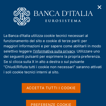
✕
H
A
o
C
p
m
e
r
e
r
i
p
c
Home
/
Compiti
/
Risoluzione e gestione delle crisi
/
m
a
a
Provvedimenti dell'Autorità di risoluzione delle crisi
e
g
n
I
La Banca d'Italia utilizza cookie tecnici necessari al
n
e
e
n
funzionamento del sito e cookie di terze parti: per
u
l
d
Provvedimenti dell'Autorità
f
maggiori informazioni e per sapere come abilitarli in modo
i
s
o
selettivo leggere
l'informativa sulla privacy
. Utilizzare uno
di risoluzione delle crisi
n
i
r
dei seguenti pulsanti per esprimere la propria preferenza.
a
t
m
Se si clicca sulla X in alto a destra o sul pulsante
v
o
i
a
“Chiudi/Rifiuta tutti i cookie non necessari” saranno attivati
g
t
i soli cookie tecnici interni al sito.
a
i
D
3 lug 2020
z
v
i
a
Profit SIM S.p.A.
a
o
ACCETTA TUTTI I COOKIE
t
Autorizzazione al deposito della documentazione finale
n
s
a
e
u
P
Altri provvedimenti
i
PREFERENZE COOKIE