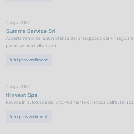
b
o
b
n
l
e
D
4 ago 2021
i
:
a
c
Summa Service Srl
t
a
Accertamento della sussistenza dei presupposti per un regolare s
a
z
prosecuzione dell'attività
P
i
u
o
Altri provvedimenti
b
n
b
e
l
:
D
4 ago 2021
i
a
c
Ifinvest Spa
t
a
Revoca in autotutela del provvedimento di revoca dell'autorizzazio
a
z
P
i
Altri provvedimenti
u
o
b
n