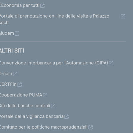
h
h
i
h
L'Economia per tutti
e
e
s
e
Portale di prenotazione on-line delle visite a Palazzo
r
r
a
r
Koch
m
m
b
m
Mudem
a
a
i
a
t
t
l
t
ALTRI SITI
a
a
i
a
Convenzione Interbancaria per l'Automazione (CIPA)
7
8
t
s
€-coin
a
u
CERTFin
t
c
Cooperazione PUMA
o
c
)
Siti delle banche centrali
e
V
s
Portale della vigilanza bancaria
a
s
Comitato per le politiche macroprudenziali