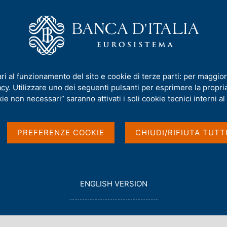
iamo
Compiti
Servizi al cittadino
Pubbli
i dell'Autorità di risoluzione delle crisi
ari al funzionamento del sito e cookie di terze parti: per maggior
acy
. Utilizzare uno dei seguenti pulsanti per esprimere la propria 
orità di risoluzione
ie non necessari” saranno attivati i soli cookie tecnici interni al 
PREFERENZE COOKIE
CHIUDI/RIFIUTA TUTT
G
ENGLISH VERSION
O
T
O