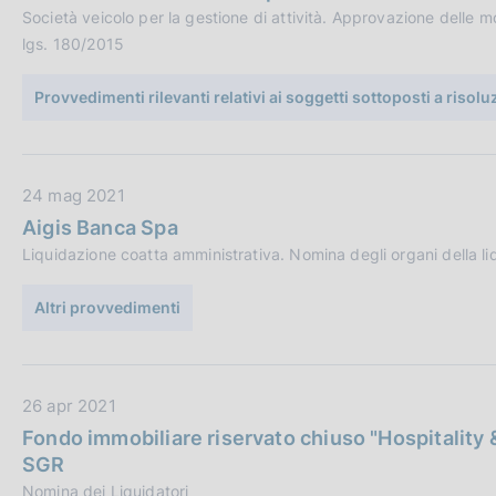
t
c
Società veicolo per la gestione di attività. Approvazione delle mod
a
a
lgs. 180/2015
P
z
u
i
Provvedimenti rilevanti relativi ai soggetti sottoposti a risol
b
o
b
n
l
e
D
24 mag 2021
i
:
a
c
Aigis Banca Spa
t
a
Liquidazione coatta amministrativa. Nomina degli organi della li
a
z
P
i
Altri provvedimenti
u
o
b
n
b
e
D
26 apr 2021
l
:
a
i
Fondo immobiliare riservato chiuso "Hospitality &
t
c
SGR
a
a
Nomina dei Liquidatori