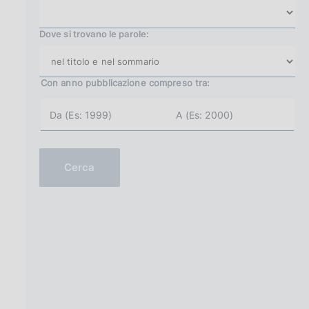
Dove si trovano le parole:
Con anno pubblicazione
compreso tra:
a
a
n
n
n
n
o
o
i
f
n
i
Cerca
i
n
z
e
i
(
o
e
(
s
e
.
s
2
.
0
2
0
0
2
0
)
1
)