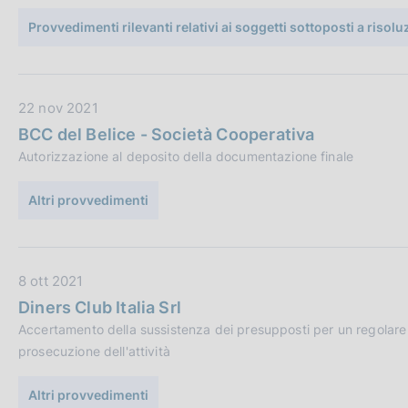
c
P
Provvedimenti rilevanti relativi ai soggetti sottoposti a risol
o
u
o
b
k
b
i
D
22 nov 2021
l
e
a
:
i
BCC del Belice - Società Cooperativa
t
c
Autorizzazione al deposito della documentazione finale
a
a
P
z
Altri provvedimenti
u
i
b
o
b
n
D
8 ott 2021
l
e
a
i
:
Diners Club Italia Srl
t
c
Accertamento della sussistenza dei presupposti per un regolare s
a
a
prosecuzione dell'attività
P
z
u
i
Altri provvedimenti