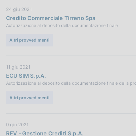
b
e
D
24 giu 2021
l
:
a
i
Credito Commerciale Tirreno Spa
t
c
Autorizzazione al deposito della documentazione finale
a
a
P
z
Altri provvedimenti
u
i
b
o
b
n
D
11 giu 2021
l
e
a
i
:
ECU SIM S.p.A.
t
c
Autorizzazione al deposito della documentazione finale della pr
a
a
P
z
Altri provvedimenti
u
i
b
o
b
n
D
9 giu 2021
l
e
a
i
:
REV - Gestione Crediti S.p.A.