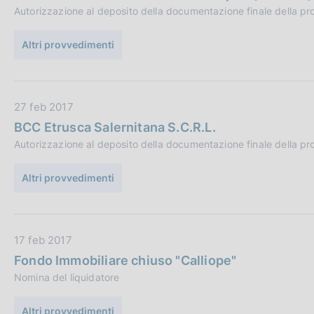
t
z
Autorizzazione al deposito della documentazione finale della pr
a
i
P
o
Altri provvedimenti
u
n
b
e
b
:
D
27 feb 2017
l
a
i
BCC Etrusca Salernitana S.C.R.L.
t
c
Autorizzazione al deposito della documentazione finale della pr
a
a
P
z
Altri provvedimenti
u
i
b
o
b
n
D
17 feb 2017
l
e
a
i
:
Fondo Immobiliare chiuso "Calliope"
t
c
Nomina del liquidatore
a
a
P
z
Altri provvedimenti