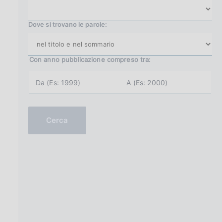
Dove si trovano le parole:
Con anno pubblicazione
compreso tra:
a
a
n
n
n
n
o
o
i
f
n
i
Cerca
i
n
z
e
i
(
o
e
(
s
e
.
s
2
.
0
2
0
0
2
0
)
1
)