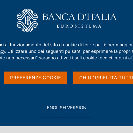
iamo
Compiti
Servizi al cittadino
Pubbli
i dell'Autorità di risoluzione delle crisi
ari al funzionamento del sito e cookie di terze parti: per maggior
acy
. Utilizzare uno dei seguenti pulsanti per esprimere la propria 
orità di risoluzione
ie non necessari” saranno attivati i soli cookie tecnici interni al 
PREFERENZE COOKIE
CHIUDI/RIFIUTA TUTT
G
ENGLISH VERSION
O
T
O