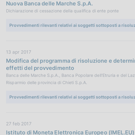
a
i
:
Nuova Banca delle Marche S.p.A.
t
c
Dichiarazione di cessazione della qualifica di ente ponte
a
a
P
z
Provvedimenti rilevanti relativi ai soggetti sottoposti a risol
u
i
b
o
b
n
D
13 apr 2017
l
e
a
i
:
Modifica del programma di risoluzione e determi
t
c
effetti del provvedimento
a
a
Banca delle Marche S.p.A., Banca Popolare dell'Etruria e del Laz
P
z
Risparmio delle provincia di Chieti S.p.A.
u
i
b
o
Provvedimenti rilevanti relativi ai soggetti sottoposti a risol
b
n
l
e
i
:
D
27 feb 2017
c
a
a
Istituto di Moneta Elettronica Europeo (IMEL.EU)