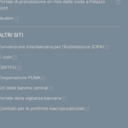
Portale di prenotazione on-line delle visite a Palazzo
r
r
a
r
Koch
m
m
b
m
Mudem
a
a
i
a
t
t
l
t
ALTRI SITI
a
a
i
a
Convenzione Interbancaria per l'Automazione (CIPA)
1
1
t
s
€-coin
5
6
a
u
CERTFin
t
c
Cooperazione PUMA
o
c
)
Siti delle banche centrali
e
V
s
Portale della vigilanza bancaria
a
s
Comitato per le politiche macroprudenziali
i
i
a
v