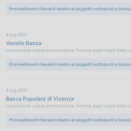
c
P
Provvedimenti rilevanti relativi ai soggetti sottoposti a risol
o
u
o
b
k
b
i
D
4 lug 2017
l
e
a
:
i
Veneto Banca
t
c
Liquidazione coatta amministrativa. Nomina degli organi della l
a
a
P
z
Provvedimenti rilevanti relativi ai soggetti sottoposti a risol
u
i
b
o
b
n
D
4 lug 2017
l
e
a
i
:
Banca Popolare di Vicenza
t
c
Liquidazione coatta amministrativa. Nomina degli organi della l
a
a
P
z
Provvedimenti rilevanti relativi ai soggetti sottoposti a risol
u
i