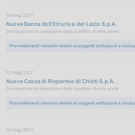
b
o
b
n
D
10 mag 2017
l
e
a
i
:
Nuova Banca dell'Etruria e del Lazio S.p.A.
t
c
Dichiarazione di cessazione della qualifica di ente ponte
a
a
P
z
Provvedimenti rilevanti relativi ai soggetti sottoposti a risol
u
i
b
o
b
n
D
10 mag 2017
l
e
a
i
:
Nuova Cassa di Risparmio di Chieti S.p.A.
t
c
Dichiarazione di cessazione della qualifica di ente ponte
a
a
P
z
Provvedimenti rilevanti relativi ai soggetti sottoposti a risol
u
i
b
o
b
n
D
10 mag 2017
l
e