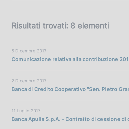
c
o
o
k
Risultati trovati:
8 elementi
i
e
:
D
5 Dicembre 2017
a
Comunicazione relativa alla contribuzione 201
t
a
P
D
2 Dicembre 2017
u
a
Banca di Credito Cooperativo "Sen. Pietro Gra
b
t
b
a
l
P
D
11 Luglio 2017
i
u
a
Banca Apulia S.p.A. - Contratto di cessione di c
c
b
t
a
b