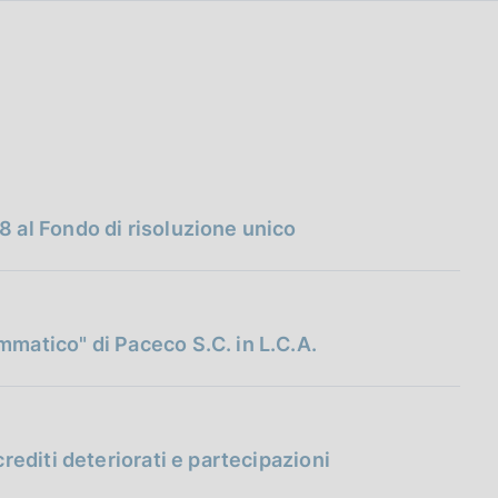
8 al Fondo di risoluzione unico
mmatico" di Paceco S.C. in L.C.A.
rediti deteriorati e partecipazioni