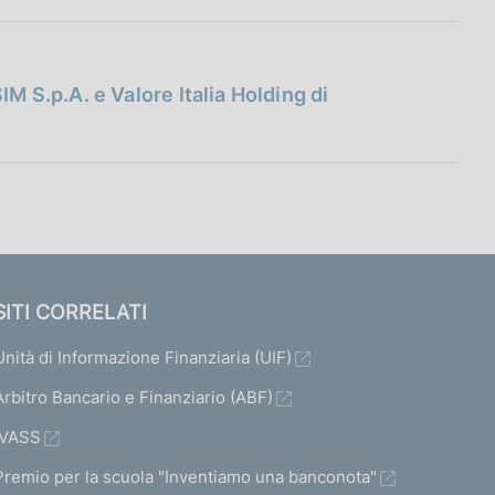
M S.p.A. e Valore Italia Holding di
SITI CORRELATI
Unità di Informazione Finanziaria (UIF)
Arbitro Bancario e Finanziario (ABF)
IVASS
Premio per la scuola "Inventiamo una banconota"