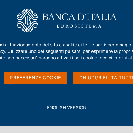
iamo
Compiti
Servizi al cittadino
Pubbli
oni
/
Ricerca
ari al funzionamento del sito e cookie di terze parti: per maggior
acy
. Utilizzare uno dei seguenti pulsanti per esprimere la propria 
ie non necessari” saranno attivati i soli cookie tecnici interni al 
PREFERENZE COOKIE
CHIUDI/RIFIUTA TUTT
G
ENGLISH VERSION
O
con data
T
2017
O