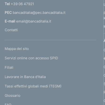
n
:
Tel
+39 06 47921
a
:
PEC
bancaditalia@pec.bancaditalia.it
a
l
E-mail
email@bancaditalia.it
l
Contatti
'
h
o
L
Mappa del sito
m
I
e
Servizi online con accesso SPID
N
p
K
Filiali
a
U
g
Lavorare in Banca d'Italia
T
e
I
Tassi effettivi globali medi (TEGM)
)
L
Glossario
I
FAQ