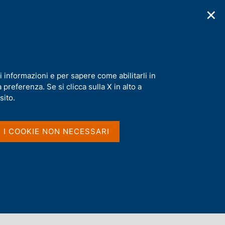
✕
cazioni
Statistiche
Media
|
IT
C
e
r
c
a
i informazioni e per sapere come abilitarli in
n
preferenza. Se si clicca sulla X in alto a
e
l
sito.
s
i
t
I I COOKIE NON NECESSARI
o
Dove si trovano le parole
ovunque nella pubblicazione