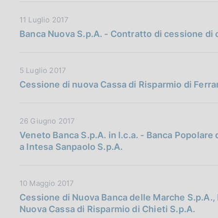
a
z
l
P
i
D
11 Luglio 2017
i
u
o
a
Banca Nuova S.p.A. - Contratto di cessione di c
c
b
n
t
a
b
e
a
z
l
:
P
i
D
5 Luglio 2017
i
:
u
o
a
Cessione di nuova Cassa di Risparmio di Ferrar
c
b
n
t
a
b
e
a
z
l
:
P
i
D
26 Giugno 2017
i
:
u
o
a
Veneto Banca S.p.A. in l.c.a. - Banca Popolare d
c
b
n
t
a Intesa Sanpaolo S.p.A.
a
b
e
a
z
l
:
P
i
i
:
u
o
D
10 Maggio 2017
c
b
n
a
Cessione di Nuova Banca delle Marche S.p.A., N
a
b
e
t
Nuova Cassa di Risparmio di Chieti S.p.A.
z
l
:
a