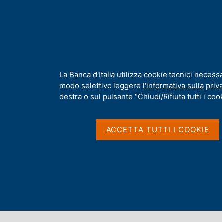
H
Chi s
o
m
e
p
Home
/
Compiti
/
Risoluzione e gestione delle crisi
/
Comunicazi
a
g
I
La Banca d'Italia utilizza cookie tecnici necess
Risultati della ricerca
e
n
modo selettivo leggere
l'informativa sulla priv
f
destra o sul pulsante “Chiudi/Rifiuta tutti i cook
o
r
m
ACCETTA TUTTI I COOKIE
a
t
Trova elementi
i
v
a
All'interno di
s
Comunicazioni
u
i