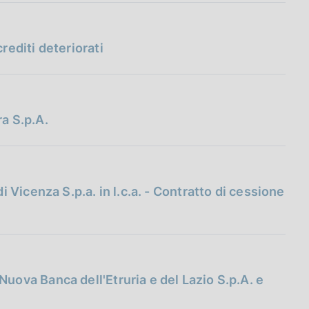
rediti deteriorati
a S.p.A.
i Vicenza S.p.a. in l.c.a. - Contratto di cessione
uova Banca dell'Etruria e del Lazio S.p.A. e