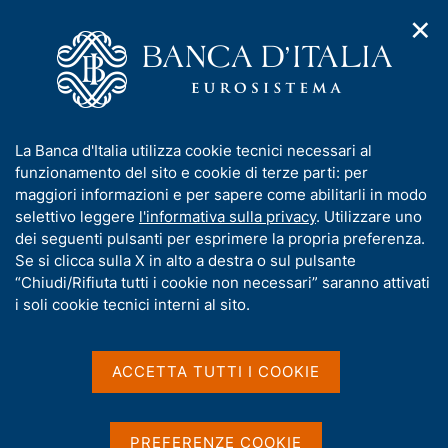
✕
H
A
o
C
p
m
e
r
e
r
i
p
c
Home
/
Compiti
/
Attività sul mercato dei cambi
/
m
a
a
Cambi di riferimento del 30 giugno 2026
e
g
n
I
La Banca d'Italia utilizza cookie tecnici necessari al
n
e
e
n
funzionamento del sito e cookie di terze parti: per
u
l
d
Cambi di riferimento del 30
f
maggiori informazioni e per sapere come abilitarli in modo
i
s
o
selettivo leggere
l'informativa sulla privacy
. Utilizzare uno
giugno 2026
n
i
r
dei seguenti pulsanti per esprimere la propria preferenza.
a
t
m
Se si clicca sulla X in alto a destra o sul pulsante
v
o
i
a
“Chiudi/Rifiuta tutti i cookie non necessari” saranno attivati
g
t
i soli cookie tecnici interni al sito.
Condividi
a
S
i
z
t
v
i
a
a
o
ACCETTA TUTTI I COOKIE
m
n
s
p
Cambi di riferimento delle ore 14,10 del giorno
e
u
a
30/06/2026
i
l
PREFERENZE COOKIE