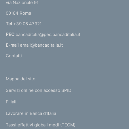
e
via Nazionale 91
o
r
00184 Roma
r
n
Tel
+39 06 47921
a
PEC
bancaditalia@pec.bancaditalia.it
a
l
E-mail
email@bancaditalia.it
l
Contatti
'
h
o
L
Mappa del sito
m
I
e
Servizi online con accesso SPID
N
p
K
Filiali
a
U
g
Lavorare in Banca d'Italia
T
e
I
Tassi effettivi globali medi (TEGM)
)