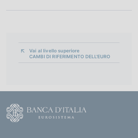
Vai al livello superiore 
CAMBI DI RIFERIMENTO DELL'EURO
F
o
o
(
t
t