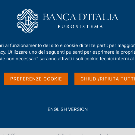
iamo
Compiti
Servizi al cittadino
Pubbli
imento del 11 giugno 2026
ari al funzionamento del sito e cookie di terze parti: per maggior
acy
. Utilizzare uno dei seguenti pulsanti per esprimere la propria 
del 11 giugno 2026
ie non necessari” saranno attivati i soli cookie tecnici interni al 
PREFERENZE COOKIE
CHIUDI/RIFIUTA TUTT
G
ENGLISH VERSION
O
/06/2026
T
O