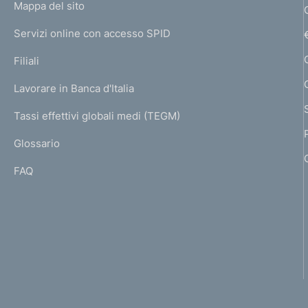
L
Mappa del sito
m
I
e
Servizi online con accesso SPID
N
p
K
Filiali
a
U
g
Lavorare in Banca d'Italia
T
e
I
Tassi effettivi globali medi (TEGM)
)
L
Glossario
I
FAQ