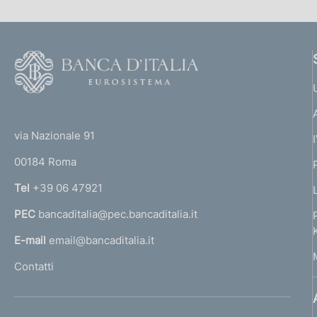
F
o
o
(
t
t
e
via Nazionale 91
o
r
00184 Roma
r
n
Tel
+39 06 47921
a
PEC
bancaditalia@pec.bancaditalia.it
a
l
E-mail
email@bancaditalia.it
l
Contatti
'
h
o