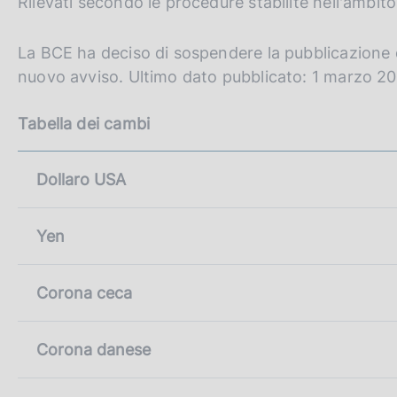
Rilevati secondo le procedure stabilite nell'ambit
c
p
o
a
o
g
La BCE ha deciso di sospendere la pubblicazione d
i
k
nuovo avviso. Ultimo dato pubblicato: 1 marzo 2
n
i
a
e
Tabella dei cambi
:
Dollaro USA
Yen
Corona ceca
Corona danese