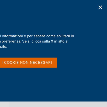
✕
cazioni
Statistiche
Media
|
IT
C
e
r
c
a
i informazioni e per sapere come abilitarli in
n
preferenza. Se si clicca sulla X in alto a
e
l
sito.
Vai al livello superiore 
s
CAMBI DI RIFERIMENTO DELL'EURO
i
t
I I COOKIE NON NECESSARI
o