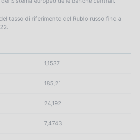
o del Sistema europeo delle banche centrali.
el tasso di riferimento del Rublo russo fino a
022.
1,1537
185,21
24,192
7,4743