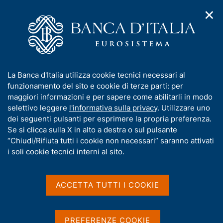
✕
H
A
o
C
p
m
e
r
e
r
i
p
c
Home
/
Compiti
/
Attività sul mercato dei cambi
/
m
a
a
Cambi di riferimento del 1 giugno 2026
e
g
n
I
La Banca d'Italia utilizza cookie tecnici necessari al
n
e
e
n
funzionamento del sito e cookie di terze parti: per
u
l
d
Cambi di riferimento del 1
f
maggiori informazioni e per sapere come abilitarli in modo
i
s
o
selettivo leggere
l'informativa sulla privacy
. Utilizzare uno
giugno 2026
n
i
r
dei seguenti pulsanti per esprimere la propria preferenza.
a
t
m
Se si clicca sulla X in alto a destra o sul pulsante
v
o
i
a
“Chiudi/Rifiuta tutti i cookie non necessari” saranno attivati
g
t
i soli cookie tecnici interni al sito.
Condividi
a
S
i
z
t
v
i
a
a
o
ACCETTA TUTTI I COOKIE
m
n
s
p
Cambi di riferimento delle ore 14,10 del giorno
e
u
a
01/06/2026
i
l
PREFERENZE COOKIE