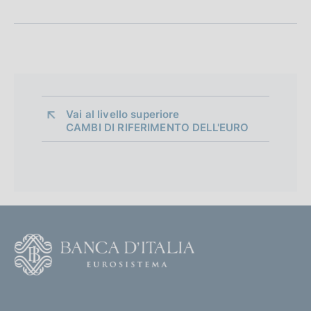
Vai al livello superiore 
CAMBI DI RIFERIMENTO DELL'EURO
F
o
o
(
t
t