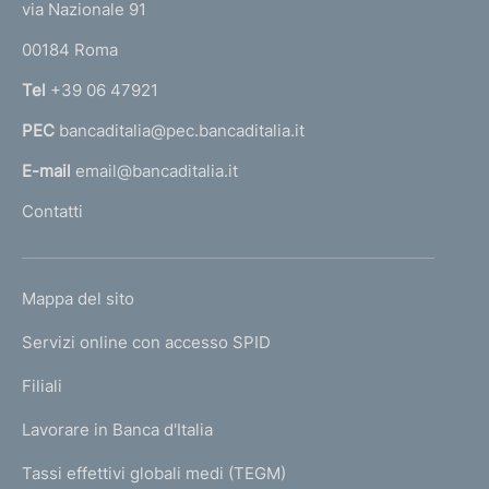
e
via Nazionale 91
o
r
00184 Roma
r
n
Tel
+39 06 47921
a
PEC
bancaditalia@pec.bancaditalia.it
a
l
E-mail
email@bancaditalia.it
l
Contatti
'
h
o
L
Mappa del sito
m
I
e
Servizi online con accesso SPID
N
p
K
Filiali
a
U
g
Lavorare in Banca d'Italia
T
e
I
Tassi effettivi globali medi (TEGM)
)