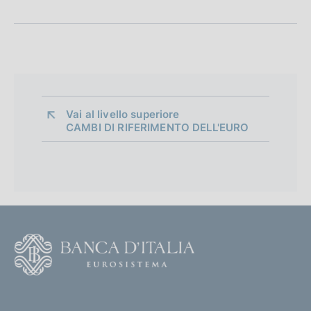
Vai al livello superiore 
CAMBI DI RIFERIMENTO DELL'EURO
F
o
o
(
t
t