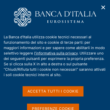
✕
H
A
o
C
p
m
e
r
e
r
i
p
c
Home
/
Compiti
/
Attività sul mercato dei cambi
/
m
a
a
Cambi di riferimento del 26 maggio 2026
e
g
n
I
La Banca d'Italia utilizza cookie tecnici necessari al
n
e
e
n
funzionamento del sito e cookie di terze parti: per
u
l
d
Cambi di riferimento del 26
f
maggiori informazioni e per sapere come abilitarli in modo
i
s
o
selettivo leggere
l'informativa sulla privacy
. Utilizzare uno
maggio 2026
n
i
r
dei seguenti pulsanti per esprimere la propria preferenza.
a
t
m
Se si clicca sulla X in alto a destra o sul pulsante
v
o
i
a
“Chiudi/Rifiuta tutti i cookie non necessari” saranno attivati
g
t
i soli cookie tecnici interni al sito.
Condividi
a
S
i
z
t
v
i
a
a
o
ACCETTA TUTTI I COOKIE
m
n
s
p
Cambi di riferimento delle ore 14,10 del giorno
e
u
a
26/05/2026
i
l
PREFERENZE COOKIE