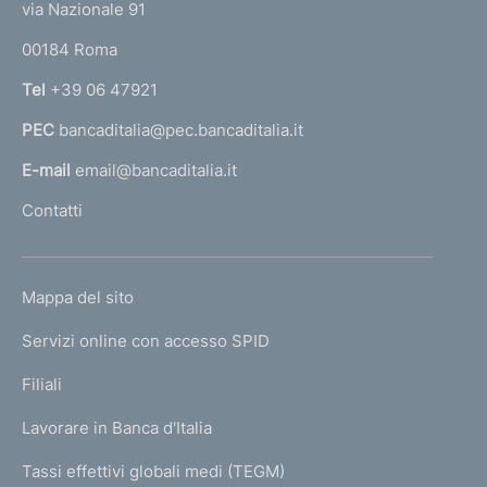
e
via Nazionale 91
o
r
00184 Roma
r
n
Tel
+39 06 47921
a
PEC
bancaditalia@pec.bancaditalia.it
a
l
E-mail
email@bancaditalia.it
l
Contatti
'
h
o
L
Mappa del sito
m
I
e
Servizi online con accesso SPID
N
p
K
Filiali
a
U
g
Lavorare in Banca d'Italia
T
e
I
Tassi effettivi globali medi (TEGM)
)